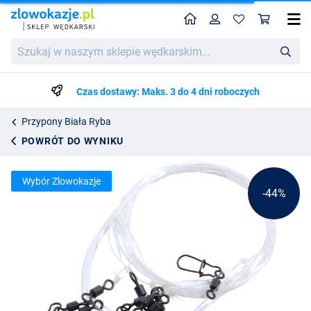
Home
Profil
Kos
Ultimate Feeder System Sliding Loop - 3pcs
Cena katalogowa
Szukaj
12.50
w
22.25
naszym
sklepie
Czas dostawy: Maks. 3 do 4 dni roboczych
wędkarskim...
Przypony Biała Ryba
POWRÓT DO WYNIKU
Wybór Zlowokazje
-44%