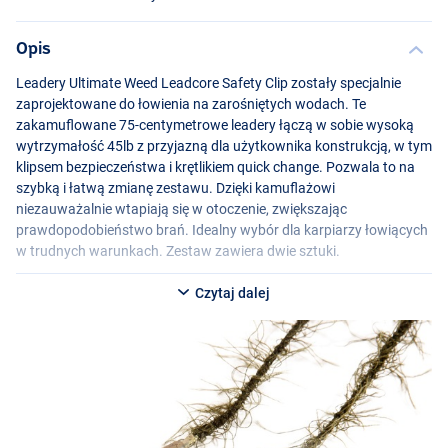
Opis
Leadery Ultimate Weed Leadcore Safety Clip zostały specjalnie
zaprojektowane do łowienia na zarośniętych wodach. Te
zakamuflowane 75-centymetrowe leadery łączą w sobie wysoką
wytrzymałość 45lb z przyjazną dla użytkownika konstrukcją, w tym
klipsem bezpieczeństwa i krętlikiem quick change. Pozwala to na
szybką i łatwą zmianę zestawu. Dzięki kamuflażowi
niezauważalnie wtapiają się w otoczenie, zwiększając
prawdopodobieństwo brań. Idealny wybór dla karpiarzy łowiących
w trudnych warunkach. Zestaw zawiera dwie sztuki.
Czytaj dalej