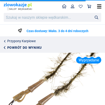
Home
Profil
Kos
Ultimate Weed Leadcore Leaders Safety Clip 75cm (2 Sztuki)
Szukaj
Cena katalogowa
19.19
w
29.75
naszym
sklepie
Czas dostawy: Maks. 3 do 4 dni roboczych
wędkarskim...
Przypony Karpiowe
POWRÓT DO WYNIKU
Wyprzedane