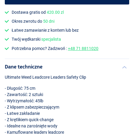
Dostawa gratis od
420.00 zl
Okres zwrotu do
50 dni
Łatwe zamawianie z kontem lub bez
Twój wędkarski
specjalista
Potrzebna pomoc? Zadzwoń :
+48 71 8811020
Dane techniczne
Ultimate Weed Leadcore Leaders Safety Clip
- Długość: 75 cm
- Zawartość: 2 sztuki
- Wytrzymałość: 45lb
- Z klipsem zabezpieczającym
- Łatwe zakładanie
- Z krętlikiem quick-change
- Idealne na zarośnięte wody
- Kamuflowane leadery leadcore