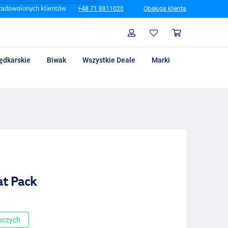
zadowolonych klientów
+48 71 8811020
Obsługa klienta
Szukaj
Profil
Koszyk
ędkarskie
Biwak
Wszystkie Deale
Marki
at Pack
boczych