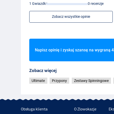
1 Gwiazdka
0 recenzje
Zobacz wszystkie opinie
Napisz opinię i zyskaj szansę na wygraną
4
Zobacz więcej
Ultimate
Przypony
Zestawy Spinningowe
Obsługa klienta
O Zlowokazje
Ek