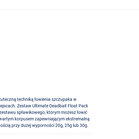
kuteczną techniką łowienia szczupaka w
iejscach. Zestaw Ultimate Deadbait Float Pack
a zestawu spławikowego, którym możesz łowić
ię zwartym korpusem zapewniającym ekstremalną
nością przy dużej wyporności 20g, 25g lub 30g.