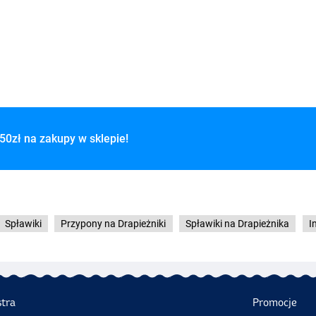
50zł na zakupy w sklepie!
Spławiki
Przypony na Drapieżniki
Spławiki na Drapieżnika
I
stra
Promocje