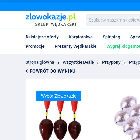
Szukaj
w
naszym
sklepie
Dzisiejsze oferty
Karpiarstwo
Spinning
Spła
wędkarskim...
Promocje
Prezenty Wędkarskie
Wygraj Ridgemon
Strona główna
Wszystkie Deale
Przypony
Przyp
POWRÓT DO WYNIKU
Wybór Zlowokazje