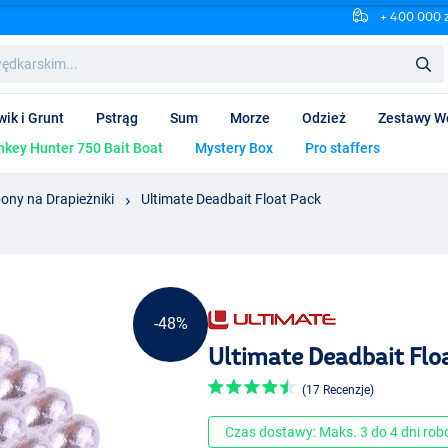
+ 400 000 
wik i Grunt
Pstrąg
Sum
Morze
Odzież
Zestawy W
key Hunter 750 Bait Boat
Mystery Box
Pro staffers
ony na Drapieżniki
Ultimate Deadbait Float Pack
-48%
Ultimate Deadbait Flo
(17 Recenzje)
Czas dostawy: Maks. 3 do 4 dni ro