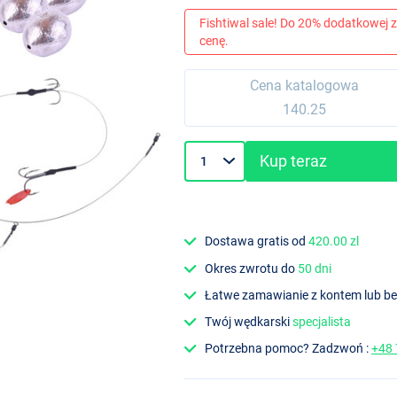
Fishtiwal sale! Do 20% dodatkowej z
cenę.
Cena katalogowa
140.25
Kup teraz
Dostawa gratis od
420.00 zl
Okres zwrotu do
50 dni
Łatwe zamawianie z kontem lub b
Twój wędkarski
specjalista
Potrzebna pomoc? Zadzwoń :
+48