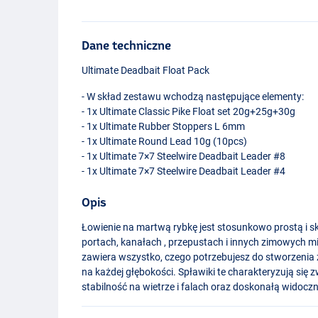
Dane techniczne
Ultimate Deadbait Float Pack
- W skład zestawu wchodzą następujące elementy:
- 1x Ultimate Classic Pike Float set 20g+25g+30g
- 1x Ultimate Rubber Stoppers L 6mm
- 1x Ultimate Round Lead 10g (10pcs)
- 1x Ultimate 7×7 Steelwire Deadbait Leader #8
- 1x Ultimate 7×7 Steelwire Deadbait Leader #4
Opis
Łowienie na martwą rybkę jest stosunkowo prostą i s
portach, kanałach , przepustach i innych zimowych m
zawiera wszystko, czego potrzebujesz do stworzeni
na każdej głębokości. Spławiki te charakteryzują s
stabilność na wietrze i falach oraz doskonałą widocz