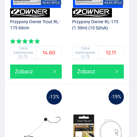
KILKA OPCJI
KILKA OPCJI
Przypony Owner Trout RL-
Przypony Owner RL-175
175 60cm
(1.50m) (10 Sztuk)
Cena
Cena
14.60
12.11
katalogowa
katalogowa
22.75
12.75
Zobacz
Zobacz
-13%
-19%