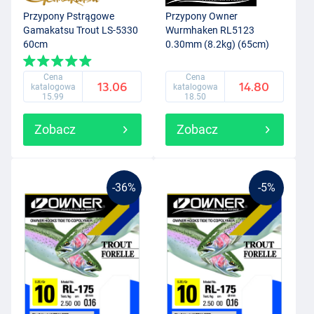
Przypony Pstrągowe
Przypony Owner
Gamakatsu Trout LS-5330
Wurmhaken RL5123
60cm
0.30mm (8.2kg) (65cm)
Cena
Cena
13.06
14.80
katalogowa
katalogowa
15.99
18.50
Zobacz
Zobacz
-36%
-5%