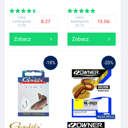
Cena
Cena
8.27
13.06
katalogowa
katalogowa
13.50
26.75
Zobacz
Zobacz
-18%
-20%
KILKA OPCJI