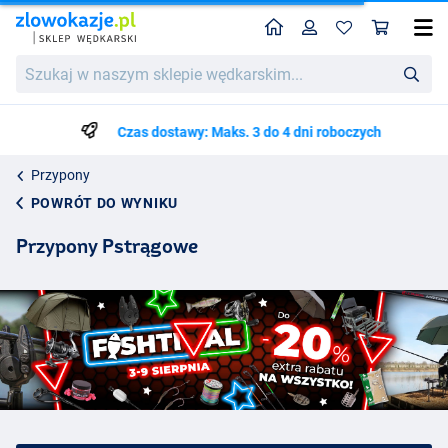
Home
Profil
Kos
Szukaj
w
naszym
sklepie
Czas dostawy: Maks. 3 do 4 dni roboczych
wędkarskim...
Przypony
POWRÓT DO WYNIKU
Przypony Pstrągowe