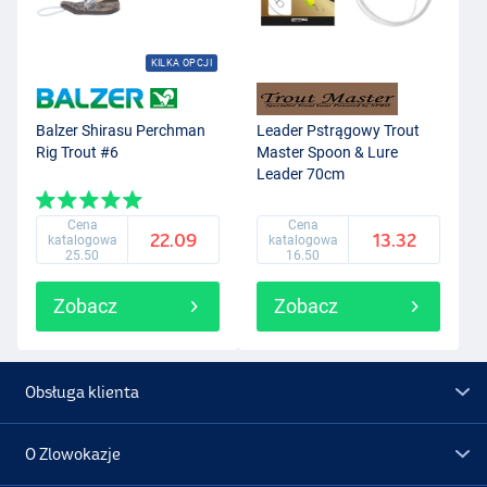
KILKA OPCJI
Balzer Shirasu Perchman
Leader Pstrągowy Trout
Rig Trout #6
Master Spoon & Lure
Leader 70cm
Cena
Cena
22.09
13.32
katalogowa
katalogowa
25.50
16.50
Zobacz
Zobacz
Obsługa klienta
O Zlowokazje