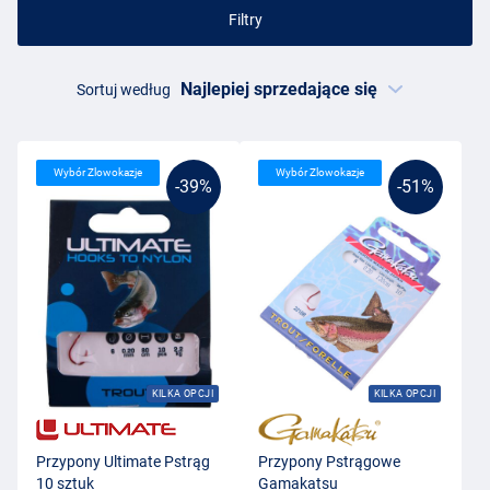
Filtry
Sortuj według
Wybór Zlowokazje
Wybór Zlowokazje
-39%
-51%
KILKA OPCJI
KILKA OPCJI
Przypony Ultimate Pstrąg
Przypony Pstrągowe
10 sztuk
Gamakatsu