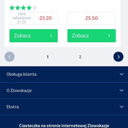
Cena
23.20
25.50
katalogowa
27.25
Zobacz
Zobacz
1
2
Obsługa klienta
O Zlowokazje
Ekstra
Promocje
Ciasteczka na stronie internetowej Zlowokazje