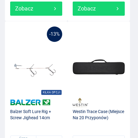
Zobacz
Zobacz
-13%
KILKA OPCJI
Balzer Soft Lure Rig +
Westin Trace Case (Miejsce
Screw Jighead 14cm
Na 20 Przyponów)