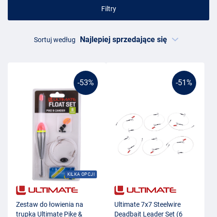
Filtry
Sortuj według
-53%
-51%
KILKA OPCJI
Zestaw do łowienia na
Ultimate 7x7 Steelwire
trupka Ultimate Pike &
Deadbait Leader Set (6