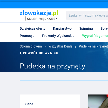
Szukaj
w
naszym
sklepie
Dzisiejsze oferty
Karpiarstwo
Spinning
Spła
wędkarskim...
Promocje
Prezenty Wędkarskie
Wygraj Ridgemon
Strona główna
Wszystkie Deale
Pudełka na Przynę
POWRÓT DO WYNIKU
Pudełka na przynęty
Cena