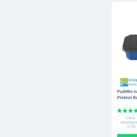
Pudełko n
Preston Ba
Cena
katalogo
15.50