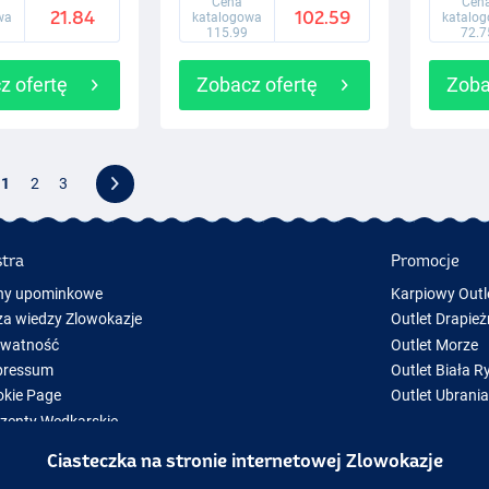
Cena
Cen
21.84
102.59
wa
katalogowa
katalo
115.99
72.7
z ofertę
Zobacz ofertę
Zoba
1
2
3
stra
Promocje
ny upominkowe
Karpiowy Outl
a wiedzy Zlowokazje
Outlet Drapież
ywatność
Outlet Morze
pressum
Outlet Biała R
kie Page
Outlet Ubrani
zenty Wędkarskie
y Sprzęt Wędkarski
Ciasteczka na stronie internetowej Zlowokazje
zęt wędkarski chwilowo niedostępny w magazynie