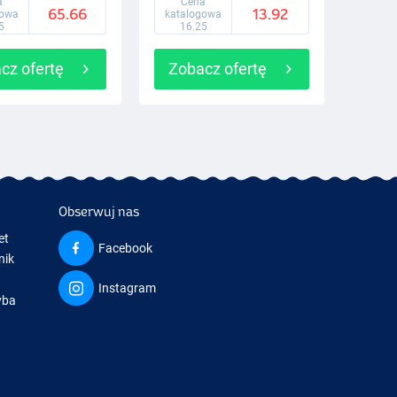
a
Cena
65.66
13.92
gowa
katalogowa
5
16.25
cz ofertę
Zobacz ofertę
Obserwuj nas
et
Facebook
nik
Instagram
yba
a