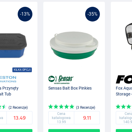
-13%
-35%
KILKA OPCJI
a Przynęty
Sensas Bait Box Pinkies
Fox Aqu
it Tub
Storage 
(2 Recenzje)
(3 Recenzje)
Cena
Cen
13.49
9.11
wa
katalogowa
katalo
13.99
140.