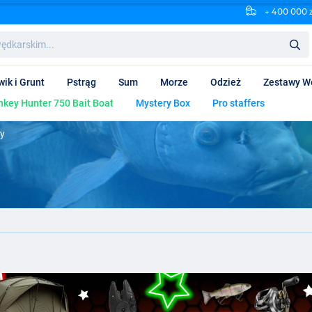
+ 400 000 
wik i Grunt
Pstrąg
Sum
Morze
Odzież
Zestawy W
key Hunter 750 Bait Boat
Mystery Box
Pro staffers
ty