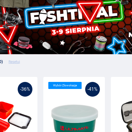
0)
Resetuj
Wybór Zlowokazje
-36%
-41%