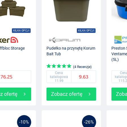
KILKA OPCJI
KILKA OPCJI
ffbloc Storage
Pudełko na przynętę Korum
Preston 
Bait Tub
Ventame
(5L)
(4 Recenzje)
Cena
Cen
76.25
9.63
katalogowa
katalo
11.99
115.
z ofertę
Zobacz ofertę
Zoba
-10%
-26%