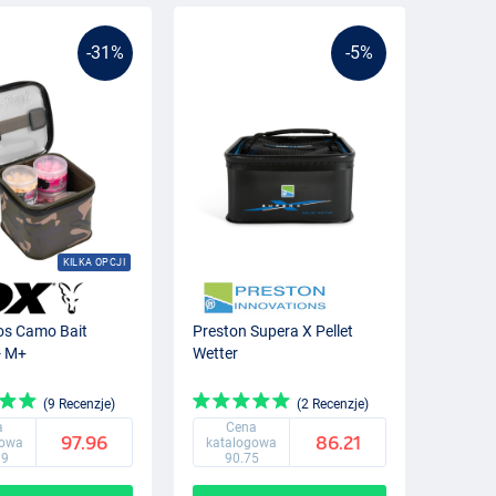
-31%
-5%
KILKA OPCJI
os Camo Bait
Preston Supera X Pellet
- M+
Wetter
(9 Recenzje)
(2 Recenzje)
a
Cena
97.96
86.21
gowa
katalogowa
99
90.75