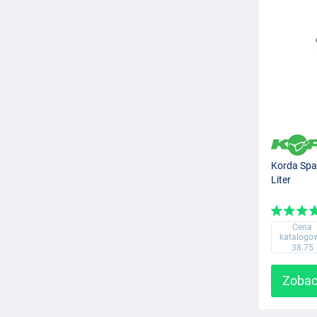
Korda Spa
Liter
Cena
katalogo
38.75
Zobac