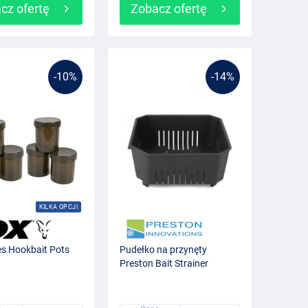
cz ofertę
Zobacz ofertę
-10%
-14%
KILKA OPCJI
s Hookbait Pots
Pudełko na przynęty
Preston Bait Strainer