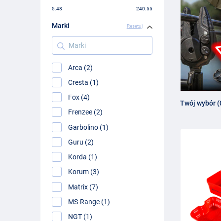
5.48
240.55
Marki
Resetuj
Marki
Arca (2)
Cresta (1)
Fox (4)
Twój wybór (
Frenzee (2)
Garbolino (1)
Guru (2)
Korda (1)
Korum (3)
Matrix (7)
MS-Range (1)
NGT (1)