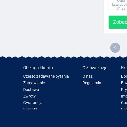
Cena
katalogo
31.99
Zobac
Obsługa klienta
O Zlowokazje
Ek
Często zadawane pytania
O nas
Bo
Zamawianie
Regulamin
Baz
Dostawa
Pr
Zwroty
Im
Gwarancja
Coo
Kontakt
Pre
Now
Spr