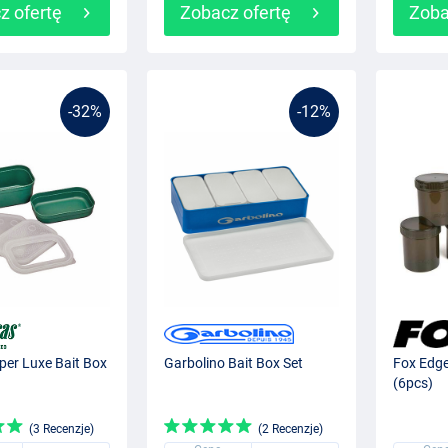
z ofertę
Zobacz ofertę
Zoba
-32%
-12%
per Luxe Bait Box
Garbolino Bait Box Set
Fox Edge
(6pcs)
(3 Recenzje)
(2 Recenzje)