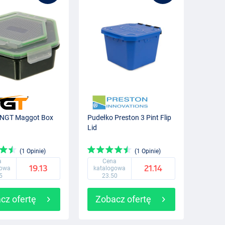
 NGT Maggot Box
Pudełko Preston 3 Pint Flip
Lid
(1 Opinie)
(1 Opinie)
a
Cena
19.13
21.14
gowa
katalogowa
5
23.50
cz ofertę
Zobacz ofertę