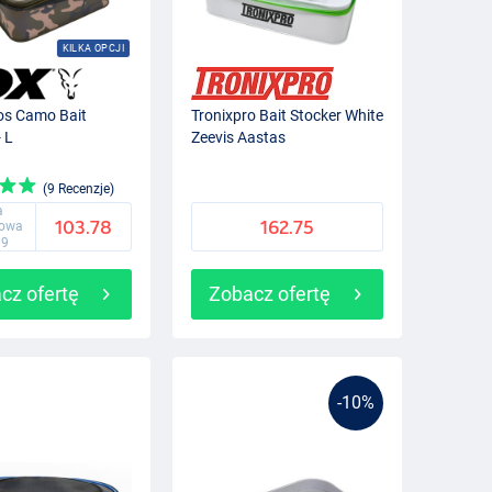
KILKA OPCJI
os Camo Bait
Tronixpro Bait Stocker White
 L
Zeevis Aastas
(9 Recenzje)
a
103.78
162.75
gowa
99
cz ofertę
Zobacz ofertę
-10%