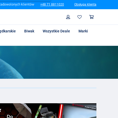
zadowolonych klientów
+48 71 8811020
Obsługa klienta
Szukaj
Profil
Koszyk
ędkarskie
Biwak
Wszystkie Deale
Marki