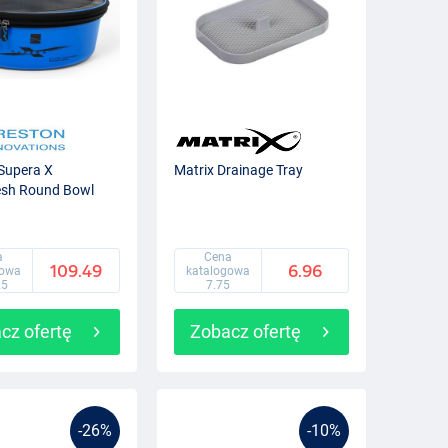
Supera X
Matrix Drainage Tray
sh Round Bowl
a
Cena
109.49
6.96
gowa
katalogowa
25
7.75
cz ofertę
Zobacz ofertę
-26%
-10%