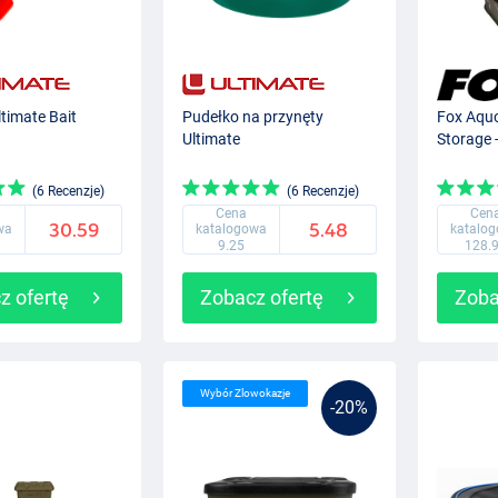
timate Bait
Pudełko na przynęty
Fox Aqu
Ultimate
Storage -
(6 Recenzje)
(6 Recenzje)
Cena
Cen
30.59
5.48
wa
katalogowa
katalo
9.25
128.
z ofertę
Zobacz ofertę
Zoba
Wybór Zlowokazje
-20%