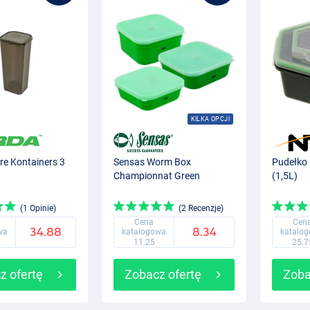
KILKA OPCJI
re Kontainers 3
Sensas Worm Box
Pudełko
Championnat Green
(1,5L)
(1 Opinie)
(2 Recenzje)
Cena
Cen
34.88
8.34
wa
katalogowa
katalo
11.25
25.7
z ofertę
Zobacz ofertę
Zoba