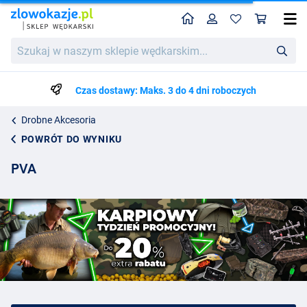
Home
Profil
Kos
Szukaj
w
naszym
sklepie
Czas dostawy: Maks. 3 do 4 dni roboczych
wędkarskim...
Drobne Akcesoria
POWRÓT DO WYNIKU
PVA