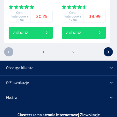
Cena
Cena
30.25
38.99
katalogowa
katalogowa
30.99
47.99
Zobacz
Zobacz
1
2
Obsługa klienta
O Zlowokazje
Ekstra
Promocje
Ciasteczka na stronie internetowej Zlowokazje