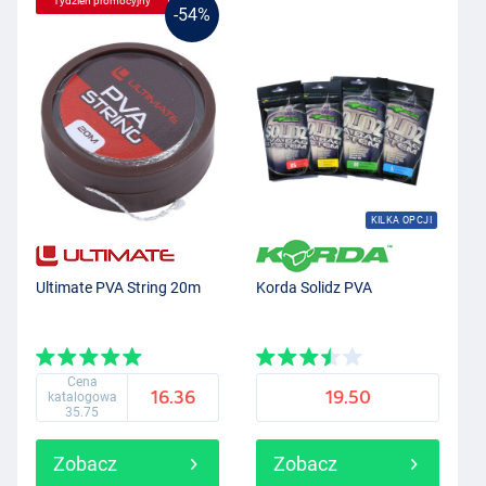
Tydzień promocyjny
-54%
KILKA OPCJI
Ultimate PVA String 20m
Korda Solidz PVA
Cena
16.36
19.50
katalogowa
35.75
Zobacz
Zobacz