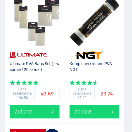
Ultimate PVA Bags Set (= w
Kompletny system PVA
sumie 120 sztuk!)
NGT
Cena
Cena
43.69
23.74
katalogowa
katalogowa
108.50
65.99
Zobacz
Zobacz