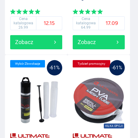
Cena
Cena
12.15
17.09
katalogowa
katalogowa
26.99
64.99
Zobacz
Zobacz
Wybór Zlowokazje
Tydzień promocyjny
-61%
-61%
KILKA OPCJI