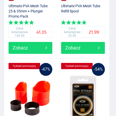
Ultimate PVA Mesh Tube
Ultimate PVA Mesh Tube
25 & 35mm + Plunger
Refill Spool
Promo Pack
Cena
Cena
41.35
21.99
katalogowa
katalogowa
106.99
55.99
Zobacz
Zobacz
Tydzień promocyjny
Tydzień promocyjny
-47%
-54%