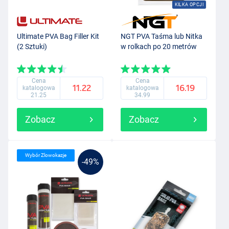
KILKA OPCJI
Ultimate PVA Bag Filler Kit
NGT PVA Taśma lub Nitka
(2 Sztuki)
w rolkach po 20 metrów
Cena
Cena
11.22
16.19
katalogowa
katalogowa
21.25
34.99
Zobacz
Zobacz
Wybór Zlowokazje
-49%