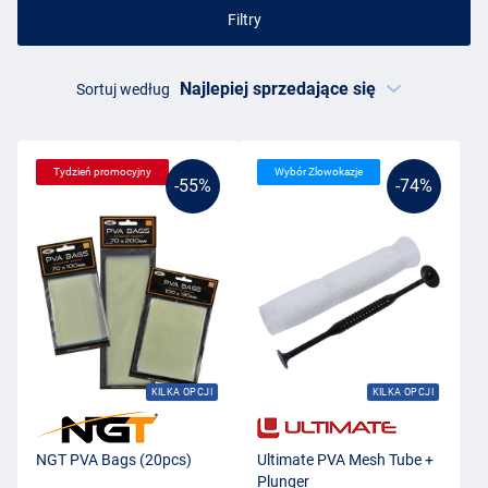
Filtry
Sortuj według
Tydzień promocyjny
Wybór Zlowokazje
-55%
-74%
KILKA OPCJI
KILKA OPCJI
NGT PVA Bags (20pcs)
Ultimate PVA Mesh Tube +
Plunger