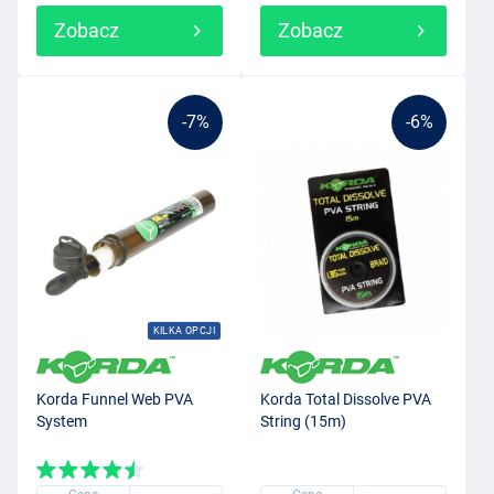
Zobacz
Zobacz
-7%
-6%
KILKA OPCJI
Korda Funnel Web PVA
Korda Total Dissolve PVA
System
String (15m)