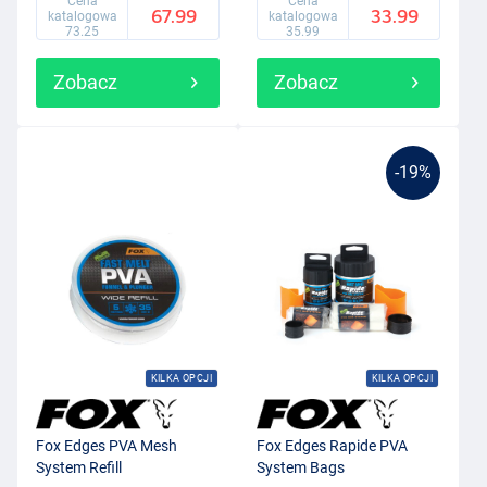
Cena
Cena
67.99
33.99
katalogowa
katalogowa
73.25
35.99
Zobacz
Zobacz
-19%
KILKA OPCJI
KILKA OPCJI
Fox Edges PVA Mesh
Fox Edges Rapide PVA
System Refill
System Bags