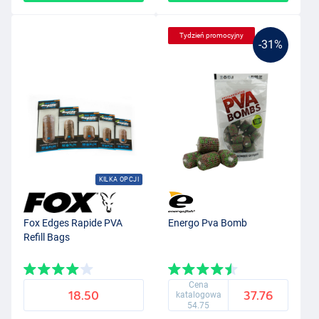
Tydzień promocyjny
-31%
KILKA OPCJI
Fox Edges Rapide PVA
Energo Pva Bomb
Refill Bags
Cena
18.50
37.76
katalogowa
54.75