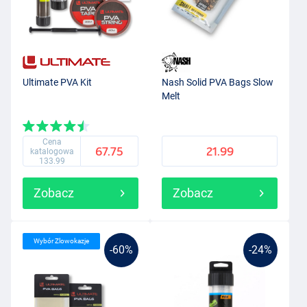
Ultimate PVA Kit
Nash Solid PVA Bags Slow
Melt
Cena
67.75
21.99
katalogowa
133.99
Zobacz
Zobacz
Wybór Zlowokazje
-60%
-24%