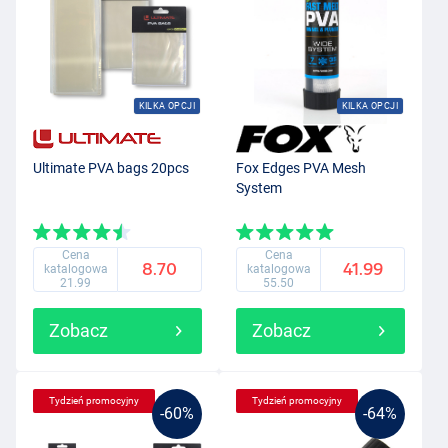
KILKA OPCJI
KILKA OPCJI
Ultimate PVA bags 20pcs
Fox Edges PVA Mesh
System
Cena
Cena
8.70
41.99
katalogowa
katalogowa
21.99
55.50
Zobacz
Zobacz
Tydzień promocyjny
Tydzień promocyjny
-60%
-64%