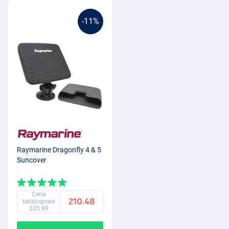
-11%
Raymarine Dragonfly 4 & 5
Suncover
Cena
210.48
katalogowa
235.99