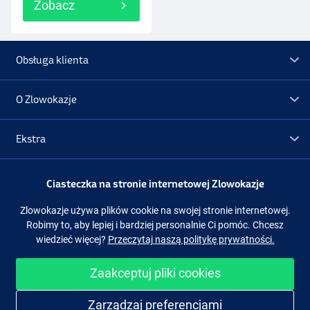
Zobacz
Obsługa klienta
O Zlowokazje
Ekstra
Promocje
Ciasteczka na stronie internetowej Zlowokazje
Zlowokazje używa plików cookie na swojej stronie internetowej.
Obserwuj nas
Facebook
Instagram
Robimy to, aby lepiej i bardziej personalnie Ci pomóc. Chcesz
wiedzieć więcej?
Przeczytaj naszą politykę prywatności.
Zaakceptuj pliki cookies
Łatwe i bezpieczne zakupy
Zarządzaj preferencjami