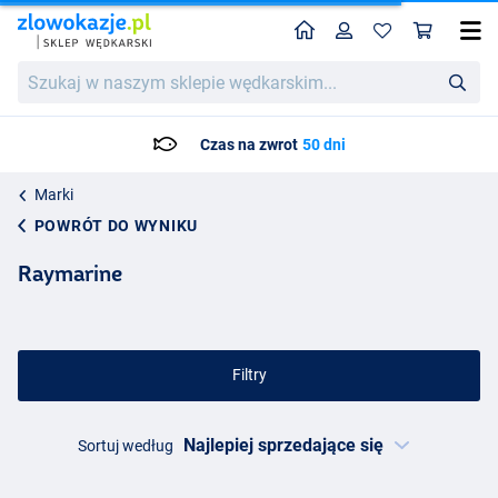
Home
Profil
Kos
Szukaj
w
naszym
sklepie
Czas na zwrot
50 dni
wędkarskim...
Marki
POWRÓT DO WYNIKU
Raymarine
Filtry
Sortuj według