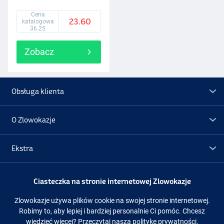
Cena
23.60
katalogowa
36.25
Zobacz
Obsługa klienta
O Zlowokazje
Ekstra
Promocje
Ciasteczka na stronie internetowej Zlowokazje
Zlowokazje używa plików cookie na swojej stronie internetowej.
Obserwuj nas
Facebook
Instagram
Robimy to, aby lepiej i bardziej personalnie Ci pomóc. Chcesz
wiedzieć więcej?
Przeczytaj naszą politykę prywatności.