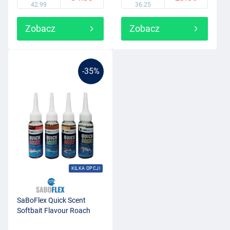
42.99
36.25
Zobacz
Zobacz
-35%
KILKA OPCJI
SaBoFlex Quick Scent
Softbait Flavour Roach