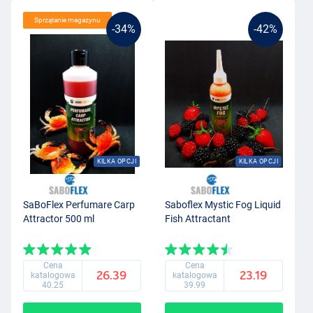
Sprzątanie magazynu
-34%
-42%
KILKA OPCJI
KILKA OPCJI
SaBoFlex Perfumare Carp
Saboflex Mystic Fog Liquid
Attractor 500 ml
Fish Attractant
Cena
Cena
26.39
23.19
katalogowa
katalogowa
40.25
39.99