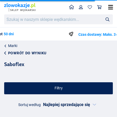
Home
Profil
Kos
Szukaj
w
naszym
sklepie
Czas dostawy: Maks. 3 do 4 dni roboczych
wędkarskim...
Marki
POWRÓT DO WYNIKU
Saboflex
Filtry
Sortuj według