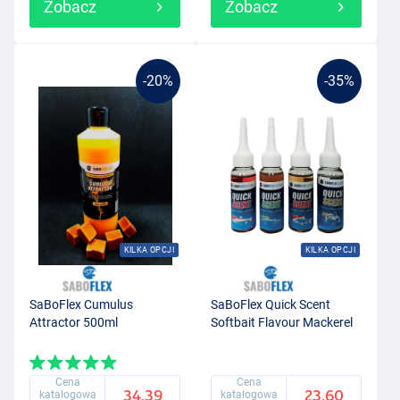
Zobacz
Zobacz
-20%
-35%
KILKA OPCJI
KILKA OPCJI
SaBoFlex Cumulus
SaBoFlex Quick Scent
Attractor 500ml
Softbait Flavour Mackerel
Cena
Cena
34.39
23.60
katalogowa
katalogowa