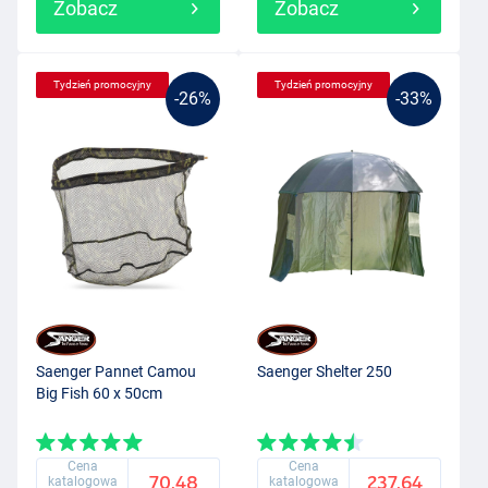
Zobacz
Zobacz
Tydzień promocyjny
Tydzień promocyjny
-26%
-33%
Saenger Pannet Camou
Saenger Shelter 250
Big Fish 60 x 50cm
Cena
Cena
70.48
237.64
katalogowa
katalogowa