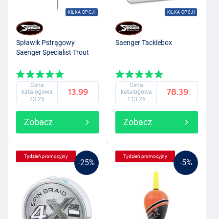
KILKA OPCJI
KILKA OPCJI
Spławik Pstrągowy
Saenger Tacklebox
Saenger Specialist Trout
Cena
Cena
13.99
78.39
katalogowa
katalogowa
23.25
113.25
Zobacz
Zobacz
Tydzień promocyjny
Tydzień promocyjny
-25%
-5%