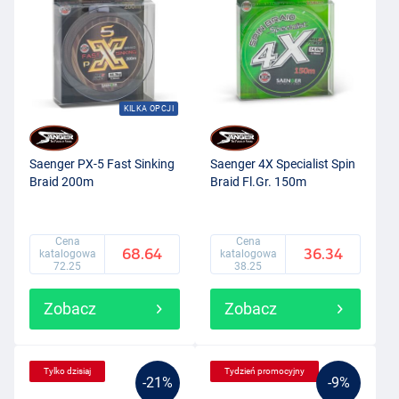
KILKA OPCJI
Saenger PX-5 Fast Sinking
Saenger 4X Specialist Spin
Braid 200m
Braid Fl.Gr. 150m
Cena
Cena
68.64
36.34
katalogowa
katalogowa
72.25
38.25
Zobacz
Zobacz
Tylko dzisiaj
Tydzień promocyjny
-21%
-9%