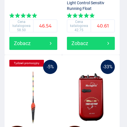
Light Control Sensitiv
Running Float
Cena
Cena
46.54
40.61
katalogowa
katalogowa
58.50
42.75
Zobacz
Zobacz
Tydzień promocyjny
-5%
-33%