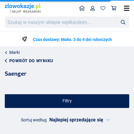
Home
Profil
Kos
Szukaj
w
naszym
sklepie
Czas dostawy: Maks. 3 do 4 dni roboczych
wędkarskim...
Marki
POWRÓT DO WYNIKU
Saenger
Filtry
Sortuj według