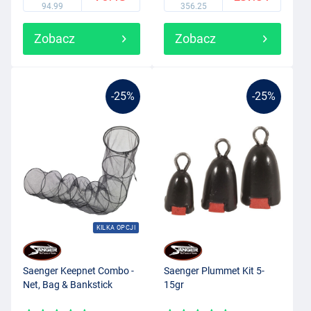
94.99
356.25
Zobacz
Zobacz
-25%
-25%
KILKA OPCJI
Saenger Keepnet Combo -
Saenger Plummet Kit 5-
Net, Bag & Bankstick
15gr