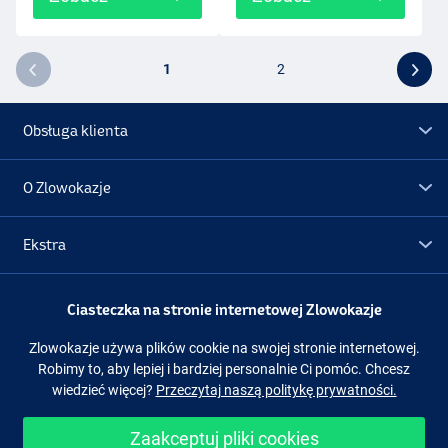
1
2
Obsługa klienta
O Zlowokazje
Ekstra
Promocje
Ciasteczka na stronie internetowej Zlowokazje
Zlowokazje używa plików cookie na swojej stronie internetowej.
Obserwuj nas
Facebook
Instagram
Robimy to, aby lepiej i bardziej personalnie Ci pomóc. Chcesz
wiedzieć więcej?
Przeczytaj naszą politykę prywatności.
Zaakceptuj pliki cookies