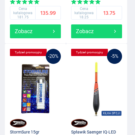
Cena
Cena
135.99
13.75
katalogowa
katalogowa
181.75
18.25
Zobacz
Zobacz
Tydzień promocyjny
Tydzień promocyjny
-20%
-5%
KILKA OPCJI
StormSure 15gr
Spławik Saenger IQ-LED