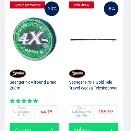
Tydzień promocyjny
Tylko dzisiaj
-20%
-8%
Saenger 4x Allround Braid
Saenger Pro-T Gold Tele
200m
Travel Wędka Teleskopowa
Cena
Cena
44.18
185.97
katalogowa
katalogowa
54.99
201.99
Zobacz
Zobacz