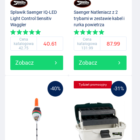
Spławik Saenger IQ-LED
Saenger Natleniacz z 2
Light Control Sensitiv
trybami w zestawie kabel i
Waggler
rurka powietrza
Cena
Cena
40.61
87.99
katalogowa
katalogowa
42.75
131.99
Zobacz
Zobacz
Tydzień promocyjny
-40%
-31%