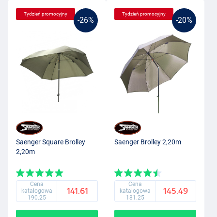
Tydzień promocyjny
Tydzień promocyjny
-26%
-20%
Saenger Square Brolley
Saenger Brolley 2,20m
2,20m
Cena
Cena
141.61
145.49
katalogowa
katalogowa
190.25
181.25