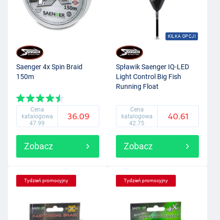
KILKA OPCJI
Saenger 4x Spin Braid
Spławik Saenger IQ-LED
150m
Light Control Big Fish
Running Float
Cena
Cena
36.09
40.61
katalogowa
katalogowa
47.99
42.75
Zobacz
Zobacz
Tydzień promocyjny
Tydzień promocyjny