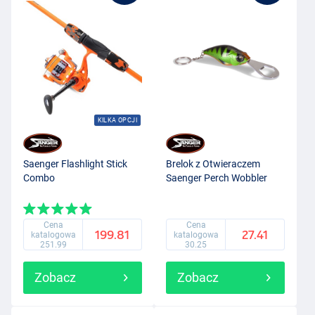
KILKA OPCJI
Saenger Flashlight Stick
Brelok z Otwieraczem
Combo
Saenger Perch Wobbler
Cena
Cena
199.81
27.41
katalogowa
katalogowa
251.99
30.25
Zobacz
Zobacz