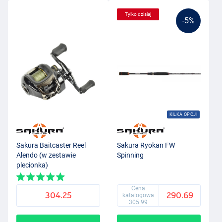
Tylko dzisiaj
-5%
KILKA OPCJI
Sakura Baitcaster Reel
Sakura Ryokan FW
Alendo (w zestawie
Spinning
plecionka)
Cena
304.25
290.69
katalogowa
305.99