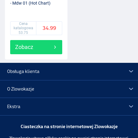
- Mdw 01 (Hot Chart)
Cena
34.99
katalogowa
53.75
Zobacz
Obsługa klienta
O Zlowokazje
Ekstra
Promocje
Ciasteczka na stronie internetowej Zlowokazje