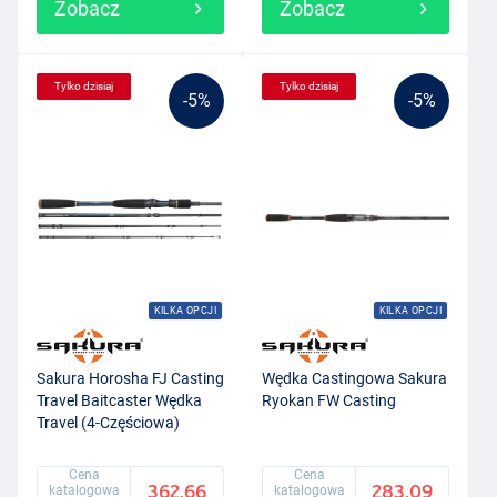
Zobacz
Zobacz
Tylko dzisiaj
Tylko dzisiaj
-5%
-5%
KILKA OPCJI
KILKA OPCJI
Sakura Horosha FJ Casting
Wędka Castingowa Sakura
Travel Baitcaster Wędka
Ryokan FW Casting
Travel (4-Częściowa)
Cena
Cena
362.66
283.09
katalogowa
katalogowa