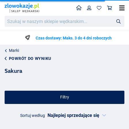
Home
Profil
Kos
Szukaj
w
naszym
sklepie
Czas dostawy: Maks. 3 do 4 dni roboczych
wędkarskim...
Marki
POWRÓT DO WYNIKU
Sakura
Filtry
Sortuj według