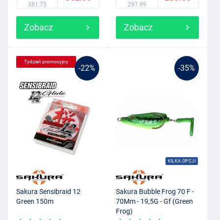
381.75
297.99
Zobacz
Zobacz
Tydzień promocyjny
-22%
-35%
KILKA OPCJI
Sakura Sensibraid 12
Sakura Bubble Frog 70 F -
Green 150m
70Mm - 19,5G - Gf (Green
Frog)