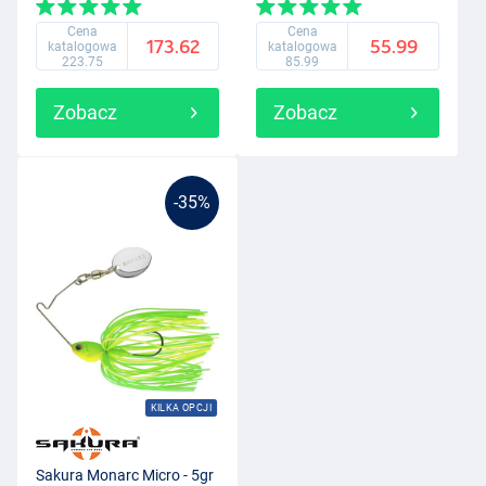
Cena
Cena
173.62
55.99
katalogowa
katalogowa
223.75
85.99
Zobacz
Zobacz
-35%
KILKA OPCJI
Sakura Monarc Micro - 5gr