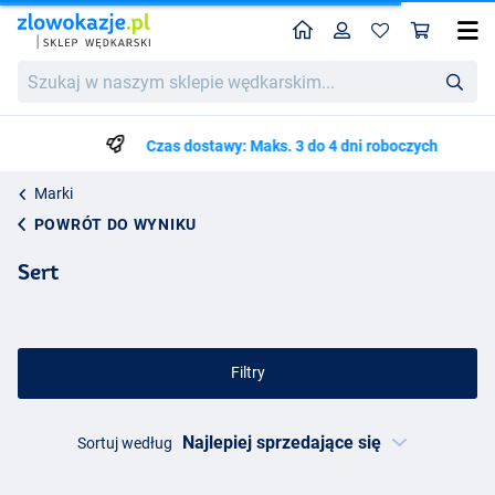
Home
Profil
Kos
Szukaj
w
naszym
sklepie
Czas dostawy: Maks. 3 do 4 dni roboczych
wędkarskim...
Marki
POWRÓT DO WYNIKU
Sert
Filtry
Sortuj według