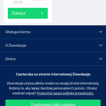
330.50
Zobacz
Obsługa klienta
O Zlowokazje
Ekstra
Promocje
Ciasteczka na stronie internetowej Zlowokazje
Zlowokazje używa plików cookie na swojej stronie internetowej.
Obserwuj nas
Facebook
Instagram
Robimy to, aby lepiej i bardziej personalnie Ci pomóc. Chcesz
wiedzieć więcej?
Przeczytaj naszą politykę prywatności.
Zaakceptuj pliki cookies