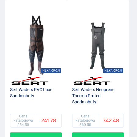
KILKA OPCJI
KILKA OPCJI
Sert Waders PVC Luxe
Sert Waders Neoprene
Spodniobuty
Thermo Protect
Spodniobuty
Cena
Cena
241.78
342.48
katalogowa
katalogowa
254.50
360.50