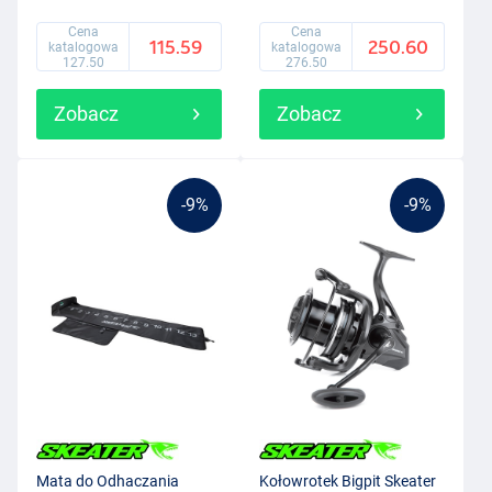
Cena
Cena
115.59
250.60
katalogowa
katalogowa
127.50
276.50
Zobacz
Zobacz
-9%
-9%
Mata do Odhaczania
Kołowrotek Bigpit Skeater