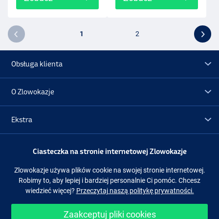
1
2
Obsługa klienta
O Zlowokazje
Ekstra
Promocje
Ciasteczka na stronie internetowej Zlowokazje
Zlowokazje używa plików cookie na swojej stronie internetowej.
Obserwuj nas
Facebook
Instagram
Robimy to, aby lepiej i bardziej personalnie Ci pomóc. Chcesz
wiedzieć więcej?
Przeczytaj naszą politykę prywatności.
Zaakceptuj pliki cookies