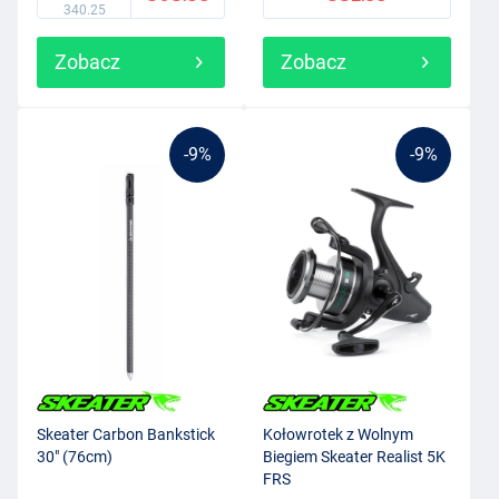
340.25
Zobacz
Zobacz
-9%
-9%
Skeater Carbon Bankstick
Kołowrotek z Wolnym
30" (76cm)
Biegiem Skeater Realist 5K
FRS