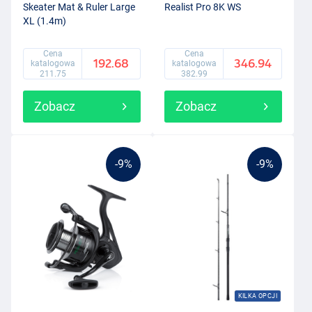
Skeater Mat & Ruler Large
Realist Pro 8K WS
XL (1.4m)
Cena
Cena
192.68
346.94
katalogowa
katalogowa
211.75
382.99
Zobacz
Zobacz
-9%
-9%
KILKA OPCJI