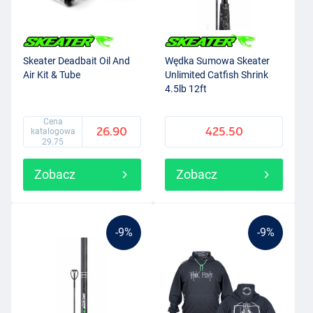
Skeater Deadbait Oil And
Wędka Sumowa Skeater
Air Kit & Tube
Unlimited Catfish Shrink
4.5lb 12ft
Cena
26.90
425.50
katalogowa
29.75
Zobacz
Zobacz
-9%
-9%