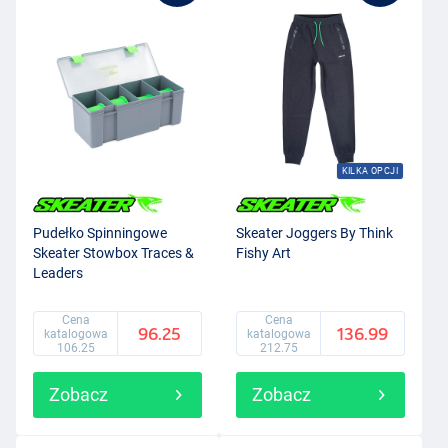
KILKA OPCJI
Pudełko Spinningowe
Skeater Joggers By Think
Skeater Stowbox Traces &
Fishy Art
Leaders
Cena
Cena
96.25
136.99
katalogowa
katalogowa
106.25
212.75
Zobacz
Zobacz