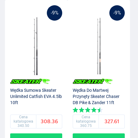
-9%
-9%
Wędka Sumowa Skeater
Wędka Do Martwej
Unlimited Catfish EVA 4.5lb
Przynęty Skeater Chaser
10ft
DB Pike & Zander 11ft
2.75lb
Cena
Cena
308.36
327.61
katalogowa
katalogowa
340.50
360.75