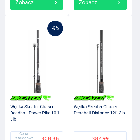
Zobacz
Zobacz
-9%
Wędka Skeater Chaser
Wędka Skeater Chaser
Deadbait Power Pike 10ft
Deadbait Distance 12ft 3lb
3lb
Cena
308.36
382.99
katalogowa