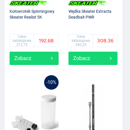
Kołowrotek Spinningowy
Wędka Skeater Extracta
Skeater Realist 5K
Deadbait PWR
Cena
Cena
192.68
308.36
katalogowa
katalogowa
212.75
340.25
Zobacz
Zobacz
-10%