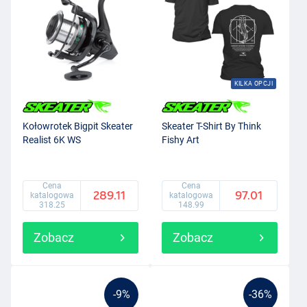
KILKA OPCJI
Kołowrotek Bigpit Skeater
Skeater T-Shirt By Think
Realist 6K WS
Fishy Art
Cena
Cena
289.11
97.01
katalogowa
katalogowa
318.25
148.99
Zobacz
Zobacz
-9%
-36%