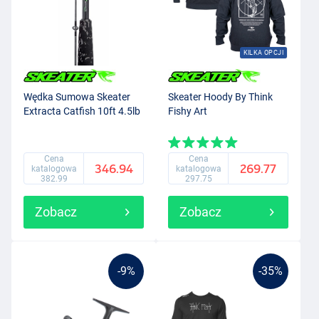
KILKA OPCJI
Wędka Sumowa Skeater
Skeater Hoody By Think
Extracta Catfish 10ft 4.5lb
Fishy Art
Cena
Cena
346.94
269.77
katalogowa
katalogowa
382.99
297.75
Zobacz
Zobacz
-9%
-35%