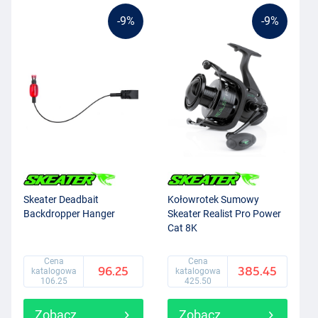
-9%
-9%
Skeater Deadbait
Kołowrotek Sumowy
Backdropper Hanger
Skeater Realist Pro Power
Cat 8K
Cena
Cena
96.25
385.45
katalogowa
katalogowa
106.25
425.50
Zobacz
Zobacz