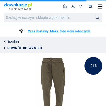
Home
Profil
Kos
Prologic Mirror Carp Joggers Ivy Green
Cena katalogowa
Szukaj
169.27
w
213.99
naszym
sklepie
Czas dostawy: Maks. 3 do 4 dni roboczych
wędkarskim...
Spodnie
POWRÓT DO WYNIKU
-21%