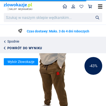
Home
Profil
Kos
Spodnie Wędkarskie Ultimate Joggers
Cena katalogowa
Szukaj
85.99
w
148.99
naszym
sklepie
Czas dostawy: Maks. 3 do 4 dni roboczych
wędkarskim...
Spodnie
POWRÓT DO WYNIKU
Wybór Zlowokazje
-43%