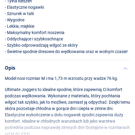
- Tylna kieszeń
- Elastyczne nogawki
- Sznurek w talii
- Wygodne
- Lekkie, miękkie
- Maksymalny komfort noszenia
- Oddychające i szybkoschnące
- Szybko odprowadzają wilgoć ze skóry
- Świetne spodnie dresowe do wędkowania oraz w wolnym czasie!
Opis
Model nosi rozmiar M i ma 1,73 m wzrostu przy wadze 76 kg.
Ultimate Joggers to idealne spodnie, które zapewnią Ci komfort
podczas wędkowania. Wykonane z materiału, który pochłania
wilgoć tak szybko, jak to możliwe, zamiast ją odpychać. Dzięki temu
skóra pozostaje chłodna w gorące dni i ciepła w zimne dni.
Elastyczne wykończenie u dołu nogawek spodni zapewnia duży
komfort. Idealne w chłodnych warunkach lub jako warstwa
pośrednia podczas naprawdę zimnych dni! Dostępne w rozmiarach
od M do
XXXL
.