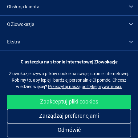
Obsługa klienta
O Zlowokazje
Ekstra
Promocje
Ciasteczka na stronie internetowej Zlowokazje
Zlowokazje używa plików cookie na swojej stronie internetowej.
Obserwuj nas
Facebook
Instagram
Robimy to, aby lepiej i bardziej personalnie Ci pomóc. Chcesz
wiedzieć więcej?
Przeczytaj naszą politykę prywatności.
Zaakceptuj pliki cookies
Łatwe i bezpieczne zakupy
Zarządzaj preferencjami
Odmówić