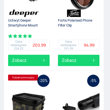
Uchwyt Deeper
Fortis Polarised Phone
Smartphone Mount
Filter Clip
Cena
Cena
203.99
94.99
katalogowa
katalogowa
234.25
101.99
Zobacz
Zobacz
Tydzień promocyjny
-20%
-5%