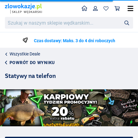
Home
Profil
Kos
Szukaj
w
naszym
sklepie
Czas dostawy: Maks. 3 do 4 dni roboczych
wędkarskim...
Wszystkie Deale
POWRÓT DO WYNIKU
Statywy na telefon