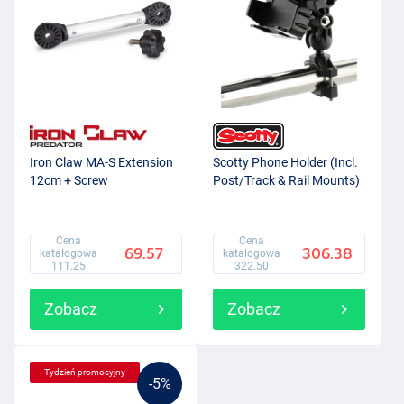
Iron Claw MA-S Extension
Scotty Phone Holder (Incl.
12cm + Screw
Post/Track & Rail Mounts)
Cena
Cena
69.57
306.38
katalogowa
katalogowa
111.25
322.50
Zobacz
Zobacz
Tydzień promocyjny
-5%