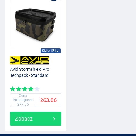
KILKA OPCJI
Avid Stormshield Pro
Techpack - Standard
Cena
263.86
katalogowa
277.75
Zobacz