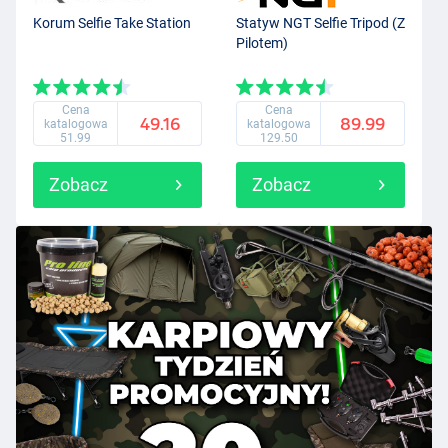
Korum Selfie Take Station
Statyw NGT Selfie Tripod (Z
Pilotem)
Cena
Cena
49.16
89.99
katalogowa
katalogowa
51.99
129.50
Zobacz
Zobacz