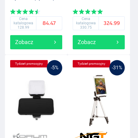
Cena
Cena
84.47
324.99
katalogowa
katalogowa
128.99
330.75
Zobacz
Zobacz
Tydzień promocyjny
Tydzień promocyjny
-5%
-31%