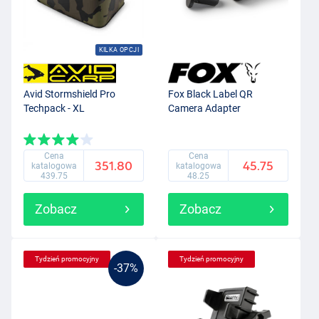
KILKA OPCJI
Avid Stormshield Pro
Fox Black Label QR
Techpack - XL
Camera Adapter
Cena
Cena
351.80
45.75
katalogowa
katalogowa
439.75
48.25
Zobacz
Zobacz
Tydzień promocyjny
Tydzień promocyjny
-37%