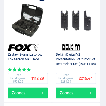
Zestaw Sygnalizatorów
Delkim Digital V2
Fox Micron MX 3 Rod
Presentation Set 2-Rod Set
Beetmelder Set (RGB LEDs)
Cena
Cena
1112.29
2216.44
katalogowa
katalogowa
1503.25
2284.99
Zobacz
Zobacz