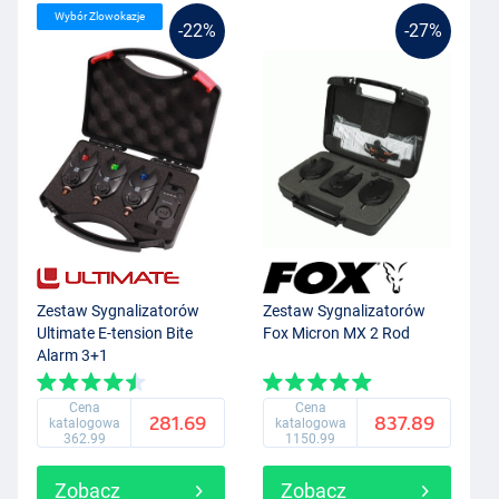
Wybór Zlowokazje
-22%
-27%
Zestaw Sygnalizatorów
Zestaw Sygnalizatorów
Ultimate E-tension Bite
Fox Micron MX 2 Rod
Alarm 3+1
Cena
Cena
281.69
837.89
katalogowa
katalogowa
362.99
1150.99
Zobacz
Zobacz