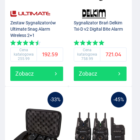
Zestaw Sygnalizatorów
Sygnalizator Brań Delkim
Ultimate Snag Alarm
Txi-D v2 Digital Bite Alarm
Wireless 2+1
Cena
Cena
192.59
721.04
katalogowa
katalogowa
255.99
758.99
Zobacz
Zobacz
-33%
-45%