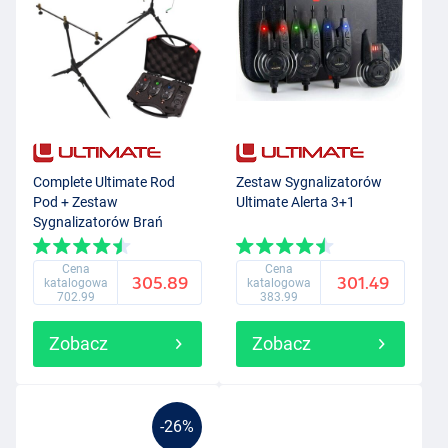
Complete Ultimate Rod
Zestaw Sygnalizatorów
Pod + Zestaw
Ultimate Alerta 3+1
Sygnalizatorów Brań
Cena
Cena
305.89
301.49
katalogowa
katalogowa
702.99
383.99
Zobacz
Zobacz
-26%