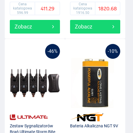
Cena
Cena
411.29
1820.68
katalogowa
katalogowa
596.99
1916.50
Zobacz
Zobacz
-46%
-10%
Zestaw Sygnalizatorów
Bateria Alkaliczna NGT 9V
Brań Ultimate Storm Bite