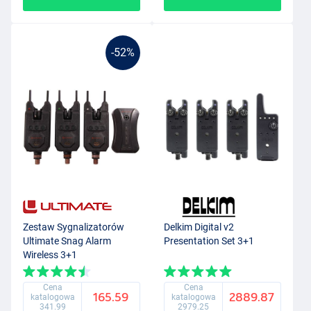
-52%
Zestaw Sygnalizatorów
Delkim Digital v2
Ultimate Snag Alarm
Presentation Set 3+1
Wireless 3+1
Cena
Cena
165.59
2889.87
katalogowa
katalogowa
341.99
2979.25