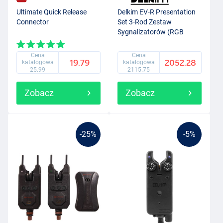
Ultimate Quick Release
Delkim EV-R Presentation
Connector
Set 3-Rod Zestaw
Sygnalizatorów (RGB
LEDs)
Cena
Cena
19.79
2052.28
katalogowa
katalogowa
25.99
2115.75
Zobacz
Zobacz
-25%
-5%