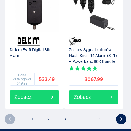
Delkim EV-R Digital Bite
Zestaw Sygnalizatorów
Alarm
Nash Siren R4 Alarm (3+1)
+ Powerbanx 80K Bundle
Cena
533.49
3067.99
katalogowa
549.99
Zobacz
Zobacz
1
2
3
...
7