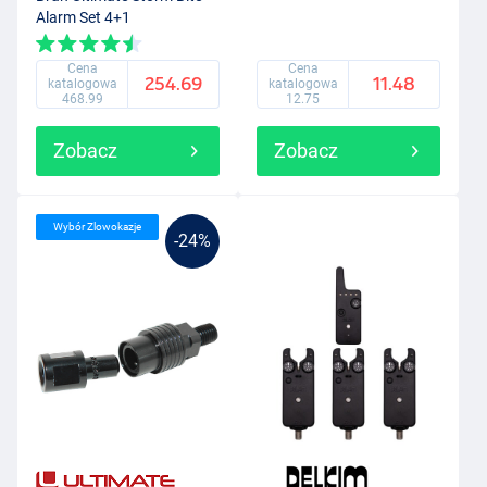
Alarm Set 4+1
Cena
Cena
254.69
11.48
katalogowa
katalogowa
468.99
12.75
Zobacz
Zobacz
Wybór Zlowokazje
-24%