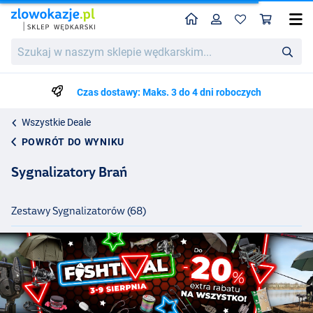
Home
Profil
Kos
Szukaj
w
naszym
sklepie
Czas dostawy: Maks. 3 do 4 dni roboczych
wędkarskim...
Wszystkie Deale
POWRÓT DO WYNIKU
Sygnalizatory Brań
Zestawy Sygnalizatorów (68)