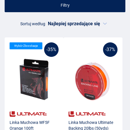
Filtry
Sortuj według
Wybór Zlowokazje
-35%
-37%
Linka Muchowa WF5F
Linka Muchowa Ultimate
Orange 100ft
Backing 20lbs (50yds)