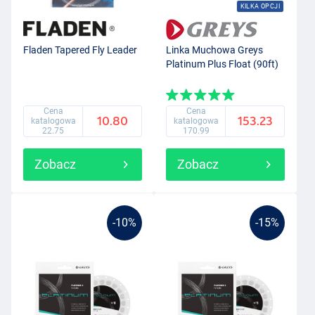
KILKA OPCJI
Fladen Tapered Fly Leader
Linka Muchowa Greys
Platinum Plus Float (90ft)
Cena
Cena
10.80
153.23
katalogowa
katalogowa
22.75
170.99
Zobacz
Zobacz
-10%
-15%