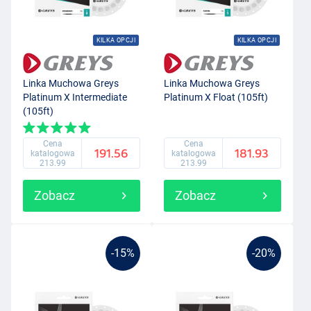
KILKA OPCJI
KILKA OPCJI
Linka Muchowa Greys
Linka Muchowa Greys
Platinum X Intermediate
Platinum X Float (105ft)
(105ft)
Cena
Cena
191.56
181.93
katalogowa
katalogowa
213.99
213.99
Zobacz
Zobacz
-15%
-20%