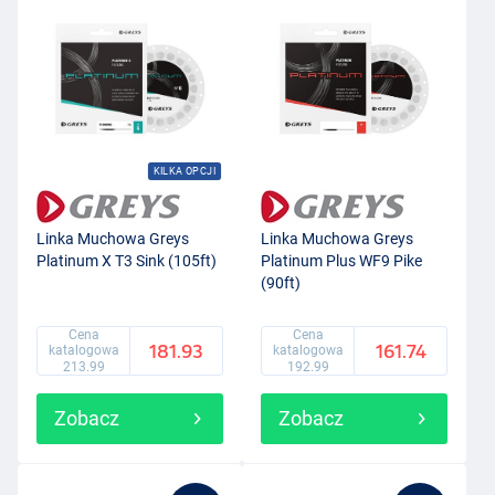
KILKA OPCJI
Linka Muchowa Greys
Linka Muchowa Greys
Platinum X T3 Sink (105ft)
Platinum Plus WF9 Pike
(90ft)
Cena
Cena
181.93
161.74
katalogowa
katalogowa
213.99
192.99
Zobacz
Zobacz