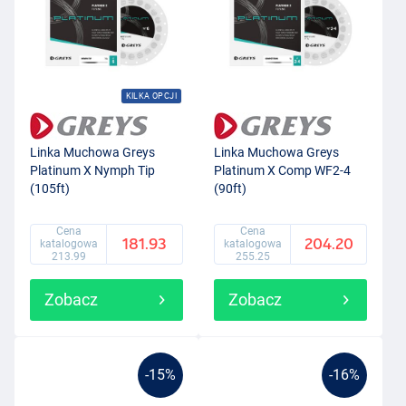
KILKA OPCJI
Linka Muchowa Greys
Linka Muchowa Greys
Platinum X Nymph Tip
Platinum X Comp WF2-4
(105ft)
(90ft)
Cena
Cena
181.93
204.20
katalogowa
katalogowa
213.99
255.25
Zobacz
Zobacz
-15%
-16%