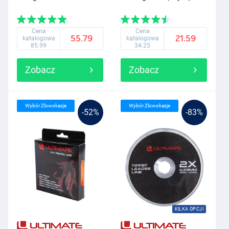
Cena
Cena
55.79
21.59
katalogowa
katalogowa
85.99
34.25
Zobacz
Zobacz
Wybór Zlowokazje
Wybór Zlowokazje
-52%
-83%
KILKA OPCJI