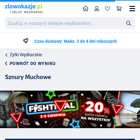
Home
Profil
Kos
Szukaj
w
naszym
sklepie
Czas dostawy: Maks. 3 do 4 dni roboczych
wędkarskim...
Żyłki Wędkarskie
POWRÓT DO WYNIKU
Sznury Muchowe