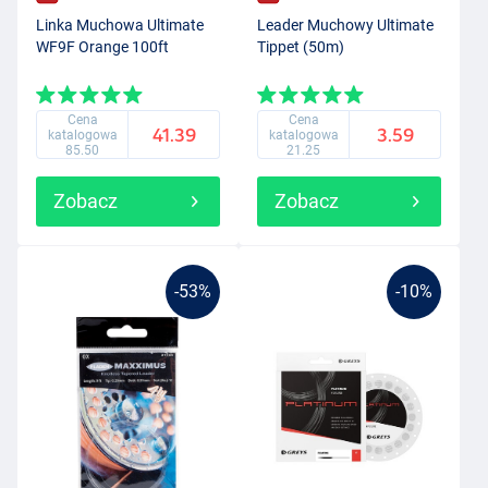
Linka Muchowa Ultimate
Leader Muchowy Ultimate
WF9F Orange 100ft
Tippet (50m)
Cena
Cena
41.39
3.59
katalogowa
katalogowa
85.50
21.25
Zobacz
Zobacz
-53%
-10%