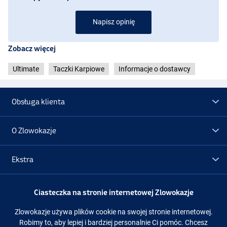
Napisz opinię
Zobacz więcej
Ultimate
Taczki Karpiowe
Informacje o dostawcy
Obsługa klienta
O Zlowokazje
Ekstra
Promocje
Ciasteczka na stronie internetowej Zlowokazje
Zlowokazje używa plików cookie na swojej stronie internetowej.
Obserwuj nas
Facebook
Instagram
Robimy to, aby lepiej i bardziej personalnie Ci pomóc. Chcesz