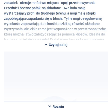
zasiadek i oferuje mnóstwo miejsca i opcji przechowywania.
Przednie i boczne pałąki są składane. Dwa koła mają
wystarczający profil do trudnego terenu, a nogi mają stopki
zapobiegające zapadaniu się w błocie. Tylne nogi o regulowanej
wysokości zapewniają stabilność taczki i są również składane.
Wytrzymała, ale lekka rama jest wyposażona w przestronną torbę,
którą można łatwo założyć i zdjąć za pomocą klipsów. Idealna do
transportu ciężkiego sprzętu! Dodatkowo taczka ta wyposażona
jest w przestronną dodatkową torbę na mniej ciężkie przedmioty
Czytaj dalej
oraz dodatkową przestrzeń z przodu taczki. Całość waży zaledwie
12 kg i może być łatwo przechowywana, po części dzięki
zdejmowanym kołom.
Rozwiń