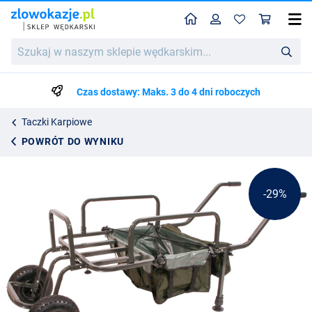
Home
Profil
Kos
Ultimate Dual Cargo Barrow
Szukaj
Cena katalogowa
606.59
w
852.99
naszym
sklepie
Czas dostawy: Maks. 3 do 4 dni roboczych
wędkarskim...
Taczki Karpiowe
POWRÓT DO WYNIKU
-29%