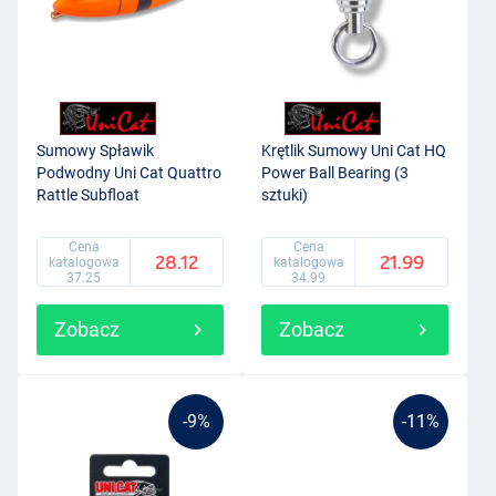
Sumowy Spławik
Krętlik Sumowy Uni Cat HQ
Podwodny Uni Cat Quattro
Power Ball Bearing (3
Rattle Subfloat
sztuki)
Cena
Cena
28.12
21.99
katalogowa
katalogowa
37.25
34.99
Zobacz
Zobacz
-9%
-11%