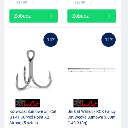
437.99
186.99
Zobacz
Zobacz
-14%
-11%
Kotwiczki Sumowe Uni Cat
Uni Cat Warlock RCX Fancy
GT-41 Curved Point X2-
Cat Wędka Sumowa 3.00m
Strong (5 sztuk)
(140-310g)