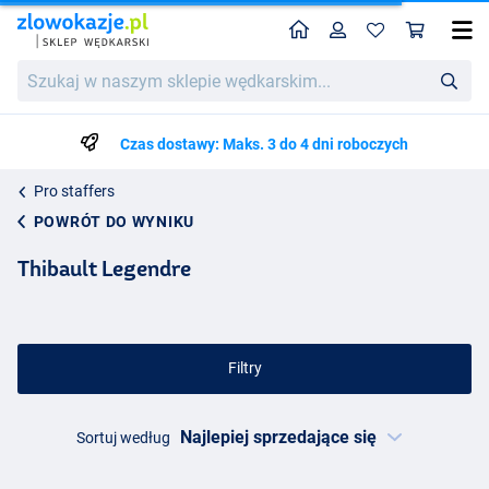
Home
Profil
Kos
Szukaj
w
naszym
sklepie
Czas dostawy: Maks. 3 do 4 dni roboczych
wędkarskim...
Pro staffers
POWRÓT DO WYNIKU
Thibault Legendre
Filtry
Sortuj według