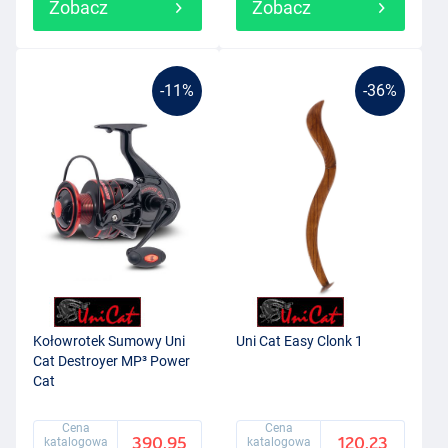
Zobacz
Zobacz
-11%
-36%
Kołowrotek Sumowy Uni
Uni Cat Easy Clonk 1
Cat Destroyer MP³ Power
Cat
Cena
Cena
390.95
120.23
katalogowa
katalogowa