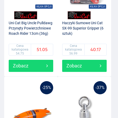
KILKA OPCJI
KILKA OPCJI
Uni Cat Big Uncle Pulldawg
Haczyki Sumowe Uni Cat
Przynęty Powierzchniowe
SX-99 Superior Gripper (6
Roach Rider 13cm (36g)
sztuk)
Cena
Cena
51.05
40.17
katalogowa
katalogowa
54.75
56.99
Zobacz
Zobacz
-25%
-37%