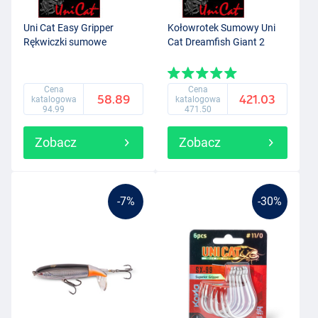
Uni Cat Easy Gripper
Kołowrotek Sumowy Uni
Rękwiczki sumowe
Cat Dreamfish Giant 2
Cena
Cena
58.89
421.03
katalogowa
katalogowa
94.99
471.50
Zobacz
Zobacz
-7%
-30%