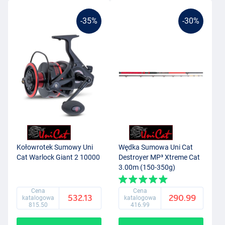
-35%
-30%
Kołowrotek Sumowy Uni
Wędka Sumowa Uni Cat
Cat Warlock Giant 2 10000
Destroyer MP³ Xtreme Cat
3.00m (150-350g)
Cena
Cena
532.13
290.99
katalogowa
katalogowa
815.50
416.99