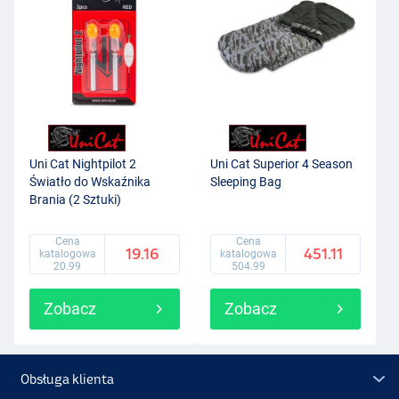
Uni Cat Nightpilot 2
Uni Cat Superior 4 Season
Światło do Wskaźnika
Sleeping Bag
Brania (2 Sztuki)
Cena
Cena
19.16
451.11
katalogowa
katalogowa
20.99
504.99
Zobacz
Zobacz
Obsługa klienta