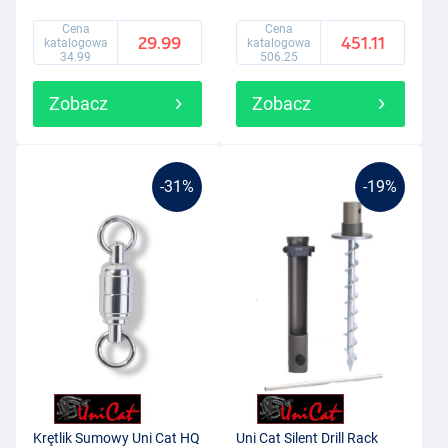
Cena
Cena
29.99
451.11
katalogowa
katalogowa
34.99
506.25
Zobacz
Zobacz
-31%
-19%
Krętlik Sumowy Uni Cat HQ
Uni Cat Silent Drill Rack