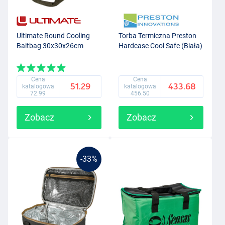
Ultimate Round Cooling
Torba Termiczna Preston
Baitbag 30x30x26cm
Hardcase Cool Safe (Biała)
Cena
Cena
51.29
433.68
katalogowa
katalogowa
72.99
456.50
Zobacz
Zobacz
-33%