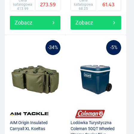
Cena
Cena
273.59
61.43
katalogowa
katalogowa
413.99
68.25
Zobacz
Zobacz
-34%
-5%
AIM Origin Insulated
Lodówka Turystyczna
Carryall XL Koeltas
Coleman 50QT Wheeled