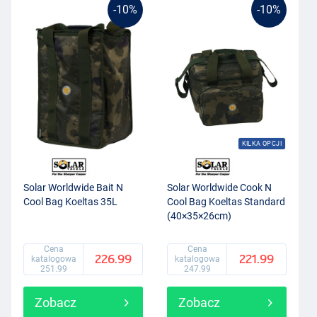
-10%
-10%
KILKA OPCJI
Solar Worldwide Bait N
Solar Worldwide Cook N
Cool Bag Koeltas 35L
Cool Bag Koeltas Standard
(40×35×26cm)
Cena
Cena
226.99
221.99
katalogowa
katalogowa
251.99
247.99
Zobacz
Zobacz