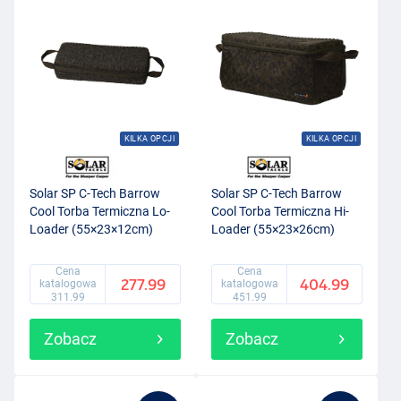
KILKA OPCJI
KILKA OPCJI
Solar SP C-Tech Barrow
Solar SP C-Tech Barrow
Cool Torba Termiczna Lo-
Cool Torba Termiczna Hi-
Loader (55×23×12cm)
Loader (55×23×26cm)
Cena
Cena
277.99
404.99
katalogowa
katalogowa
311.99
451.99
Zobacz
Zobacz