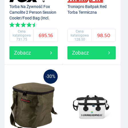
Torba Na Żywność Fox
Tronixpro Baitpak Red
Camolite 2 Person Session
Torba Termiczna
Cooler/Food Bag (Incl.
Akcesoria!)
Cena
Cena
695.16
98.50
katalogowa
katalogowa
731.75
128.50
Zobacz
Zobacz
-30%