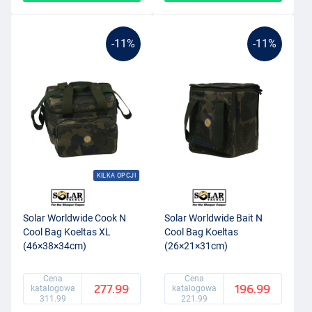
-11%
-11%
KILKA OPCJI
Solar Worldwide Cook N
Solar Worldwide Bait N
Cool Bag Koeltas XL
Cool Bag Koeltas
(46×38×34cm)
(26×21×31cm)
Cena
Cena
277.99
196.99
katalogowa
katalogowa
311.99
221.99