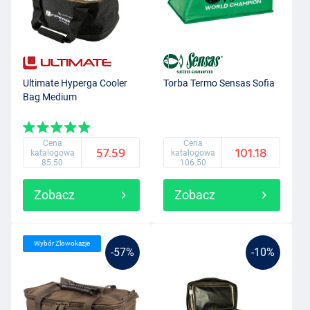
Ultimate Hyperga Cooler
Torba Termo Sensas Sofia
Bag Medium
Cena
Cena
57.59
101.18
katalogowa
katalogowa
85.50
106.50
Zobacz
Zobacz
Wybór Zlowokazje
-57%
-10%