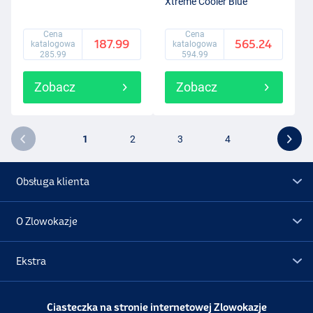
Xtreme Cooler Blue
Cena
Cena
187.99
565.24
katalogowa
katalogowa
285.99
594.99
Zobacz
Zobacz
1
2
3
4
Obsługa klienta
O Zlowokazje
Ekstra
Promocje
Ciasteczka na stronie internetowej Zlowokazje