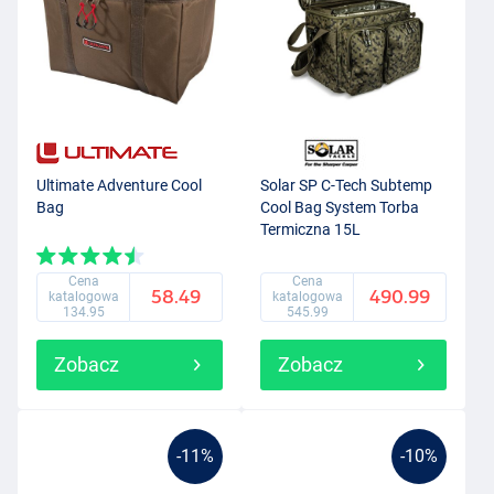
Ultimate Adventure Cool
Solar SP C-Tech Subtemp
Bag
Cool Bag System Torba
Termiczna 15L
Cena
Cena
58.49
490.99
katalogowa
katalogowa
134.95
545.99
Zobacz
Zobacz
-11%
-10%