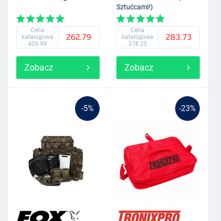
Sztućcami!)
Cena
Cena
262.79
283.73
katalogowa
katalogowa
426.99
378.25
Zobacz
Zobacz
-5%
-23%