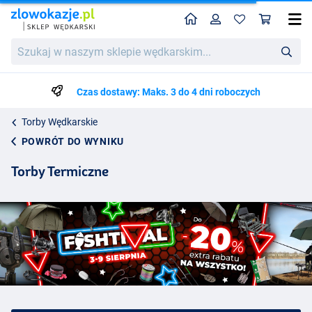
Home
Profil
Kos
Szukaj
w
naszym
sklepie
Czas dostawy: Maks. 3 do 4 dni roboczych
wędkarskim...
Torby Wędkarskie
POWRÓT DO WYNIKU
Torby Termiczne