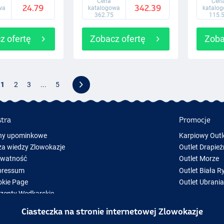
Cena
Cen
24.79
342.39
wa
katalogowa
katalo
362.75
115.
z ofertę
Zobacz ofertę
Zoba
1
2
3
...
5
stra
Promocje
ny upominkowe
Karpiowy Outl
a wiedzy Zlowokazje
Outlet Drapież
ywatność
Outlet Morze
pressum
Outlet Biała R
kie Page
Outlet Ubrani
zenty Wędkarskie
y Sprzęt Wędkarski
Ciasteczka na stronie internetowej Zlowokazje
zęt wędkarski chwilowo niedostępny w magazynie