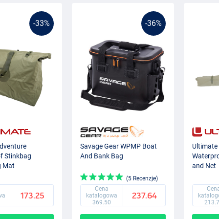
-33%
-36%
Adventure
Savage Gear WPMP Boat
Ultimate
f Stinkbag
And Bank Bag
Waterpro
g Mat
and Net
(5 Recenzje)
Cena
Cen
173.25
237.64
wa
katalogowa
katalo
369.50
213.