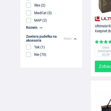
Illex (2)
MadCat (3)
MAP (2)
Ultimate 
Rozwin
Keepnet 
Zawiera pudełka na
Resetuj
akcesoria
Tak (1)
Cena
katalogo
Nie (70)
85.99
Zobac