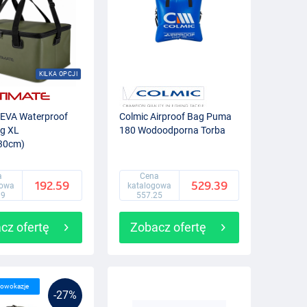
KILKA OPCJI
 EVA Waterproof
Colmic Airproof Bag Puma
ag XL
180 Wodoodporna Torba
30cm)
a
Cena
192.59
529.39
gowa
katalogowa
99
557.25
cz ofertę
Zobacz ofertę
lowokazje
-27%