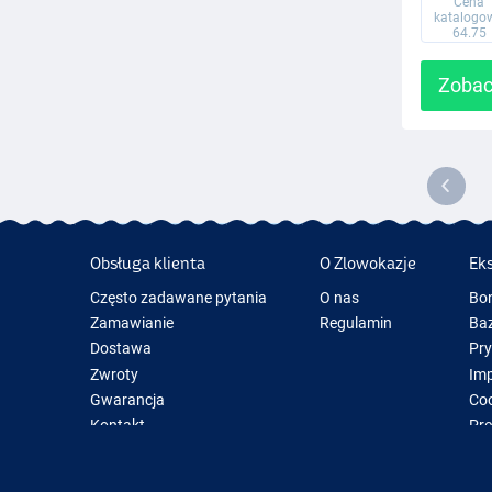
Cena
katalogo
64.75
Zobac
Obsługa klienta
O Zlowokazje
Ek
Często zadawane pytania
O nas
Bo
Zamawianie
Regulamin
Baz
Dostawa
Pr
Zwroty
Im
Gwarancja
Coo
Kontakt
Pre
Now
Spr