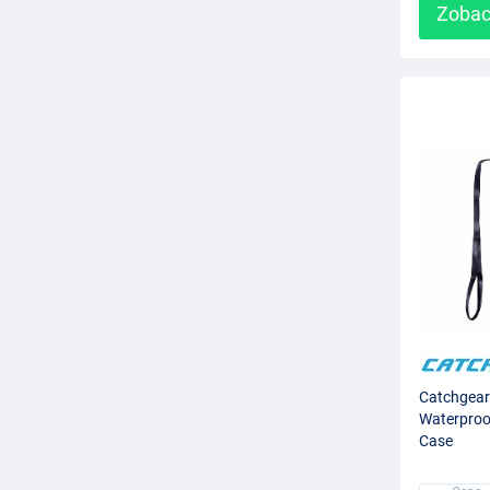
Zobac
Catchgear
Waterproo
Case