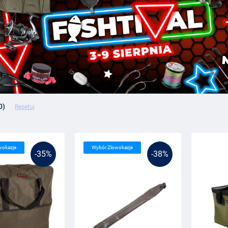
0)
Resetuj
wokazje
Wybór Zlowokazje
-35%
-38%