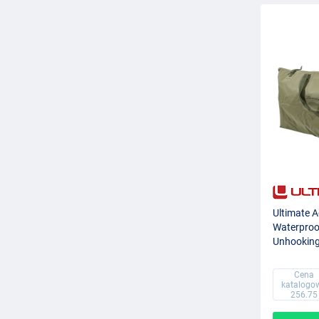
Ultimate 
Waterproo
Unhookin
Cena
katalogo
256.75