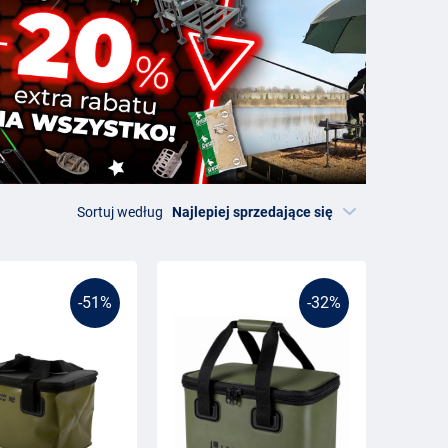
Sortuj według
-51%
-32%