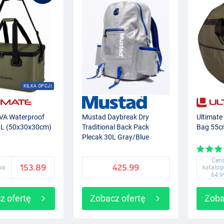
KILKA OPCJI
EVA Waterproof
Mustad Daybreak Dry
Ultimate
 L (50x30x30cm)
Traditional Back Pack
Bag 55
Plecak 30L Gray/Blue
Cen
153.89
425.99
wa
katalo
64.9
z ofertę
Zobacz ofertę
Zoba