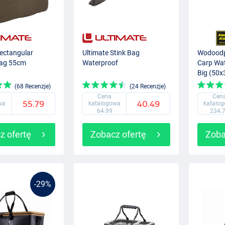
Rectangular
Ultimate Stink Bag
Wodoodp
Bag 55cm
Waterproof
Carp Wa
Big (50
(68 Recenzje)
(24 Recenzje)
Cena
Cen
55.79
40.49
wa
katalogowa
katalo
64.99
234.
z ofertę
Zobacz ofertę
Zoba
-29%