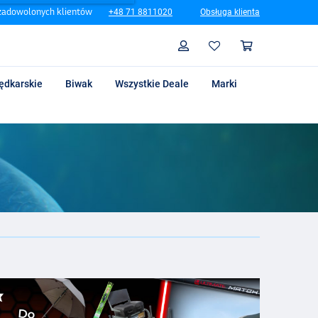
zadowolonych klientów
+48 71 8811020
Obsługa klienta
Szukaj
Profil
Koszyk
ędkarskie
Biwak
Wszystkie Deale
Marki