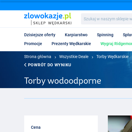
Szukaj
w
naszym
sklepie
Dzisiejsze oferty
Karpiarstwo
Spinning
Spła
wędkarskim...
Promocje
Prezenty Wędkarskie
Wygraj Ridgemon
Strona główna
Wszystkie Deale
Torby Wędkarskie
POWRÓT DO WYNIKU
Torby wodoodporne
Cena