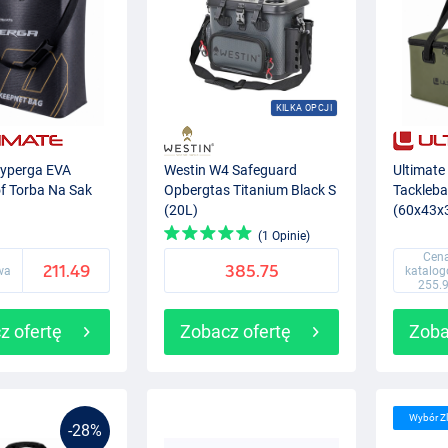
KILKA OPCJI
Hyperga EVA
Westin W4 Safeguard
Ultimate
f Torba Na Sak
Opbergtas Titanium Black S
Tackleb
(20L)
(60x43x
(1 Opinie)
Cen
211.49
385.75
wa
katalo
255.
z ofertę
Zobacz ofertę
Zoba
Wybór Z
-28%