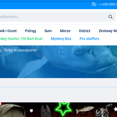
+ 400 000 
wik i Grunt
Pstrąg
Sum
Morze
Odzież
Zestawy W
key Hunter 750 Bait Boat
Mystery Box
Pro staffers
Torby wodoodporne