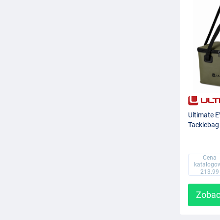
Ultimate 
Tacklebag
Cena
katalogo
213.99
Zobac