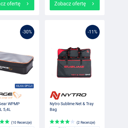
cz ofertę
Zobacz ofertę
-30%
-11%
KILKA OPCJI
Gear WPMP
Nytro Sublime Net & Tray
L 5,4L
Bag
(10 Recenzje)
(2 Recenzje)