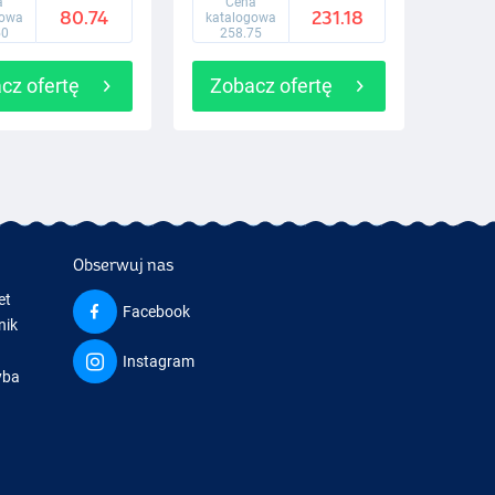
a
Cena
80.74
231.18
gowa
katalogowa
50
258.75
cz ofertę
Zobacz ofertę
Obserwuj nas
et
Facebook
nik
Instagram
yba
a