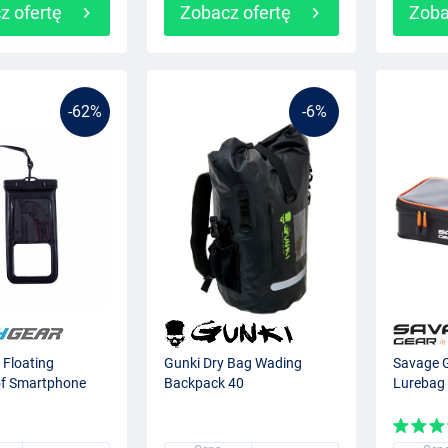
z ofertę
Zobacz ofertę
Zoba
-62%
-6%
 Floating
Gunki Dry Bag Wading
Savage 
f Smartphone
Backpack 40
Lurebag 