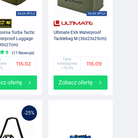
KILKA OPCJI
KILKA OPCJI
orna Torba Tactic
Ultimate EVA Waterproof
terproof Luggage
Tacklebag M (36x23x25cm)
x30x27cm)
(17 Recenzje)
a
Cena
116.02
116.09
gowa
katalogowa
75
170.99
cz ofertę
Zobacz ofertę
-25%