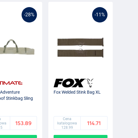
-28%
-11%
 Adventure
Fox Welded Stink Bag XL
of Stinkbag Sling
a
Cena
153.89
114.71
gowa
katalogowa
75
128.99