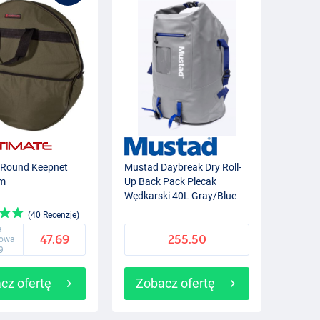
 Round Keepnet
Mustad Daybreak Dry Roll-
cm
Up Back Pack Plecak
Wędkarski 40L Gray/Blue
(40 Recenzje)
a
47.69
255.50
gowa
9
cz ofertę
Zobacz ofertę