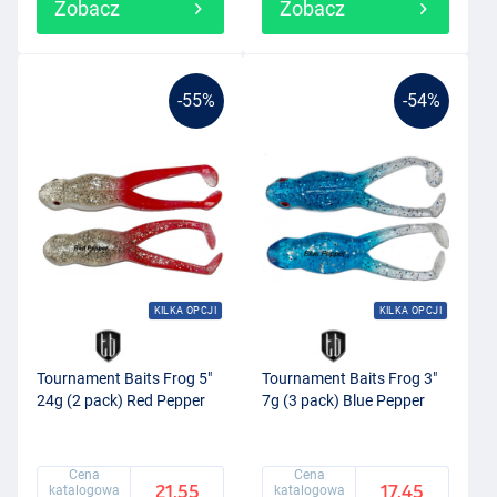
Zobacz
Zobacz
-55%
-54%
KILKA OPCJI
KILKA OPCJI
Tournament Baits Frog 5"
Tournament Baits Frog 3"
24g (2 pack) Red Pepper
7g (3 pack) Blue Pepper
Cena
Cena
21.55
17.45
katalogowa
katalogowa