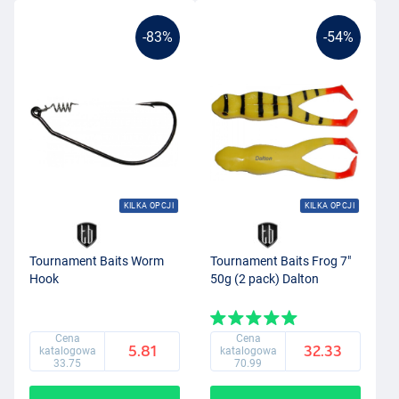
-83%
-54%
KILKA OPCJI
KILKA OPCJI
Tournament Baits Worm
Tournament Baits Frog 7"
Hook
50g (2 pack) Dalton
Cena
Cena
5.81
32.33
katalogowa
katalogowa
33.75
70.99