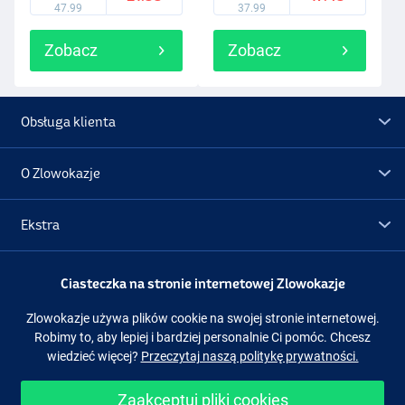
47.99
37.99
Zobacz
Zobacz
Obsługa klienta
O Zlowokazje
Ekstra
Promocje
Ciasteczka na stronie internetowej Zlowokazje
Zlowokazje używa plików cookie na swojej stronie internetowej.
Obserwuj nas
Facebook
Instagram
Robimy to, aby lepiej i bardziej personalnie Ci pomóc. Chcesz
wiedzieć więcej?
Przeczytaj naszą politykę prywatności.
Zaakceptuj pliki cookies