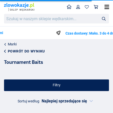
Home
Profil
Kos
Szukaj
w
naszym
sklepie
Czas dostawy: Maks. 3 do 4 dni roboczych
wędkarskim...
Marki
POWRÓT DO WYNIKU
Tournament Baits
Filtry
Sortuj według