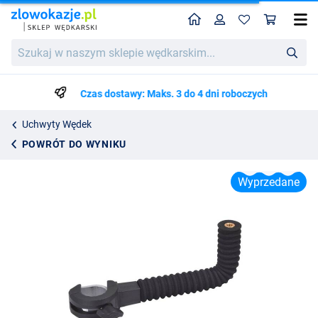
Home
Profil
Kos
Rive Support Arm D36 (200mm)
Szukaj
Cena katalogowa
111.29
w
127.99
naszym
sklepie
Czas dostawy: Maks. 3 do 4 dni roboczych
wędkarskim...
Uchwyty Wędek
POWRÓT DO WYNIKU
Wyprzedane