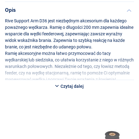
Opis
Rive Support Arm D36 jest niezbędnym akcesorium dla każdego
poważnego wędkarza. Ramię o długości 200 mm zapewnia idealne
wsparcie dla wędki feederowej, zapewniając zawsze wyraźny
widok wskaźnika brania. Zapewnia to szybką reakcję na każde
branie, co jest niezbędne do udanego połowu.
Ramię akcesoryjne można łatwo przymocować do tacy
wędkarskiej lub siedziska, co ułatwia korzystanie z niego w różnych
warunkach połowowych. Niezależnie od tego, czy łowisz metodą
feeder, czy na wędkę stacjonarną, ramię to pomoże Ci optymalnie
manewrować wędką i poprawi Twoje wrażenia z łowienia!
Czytaj dalej