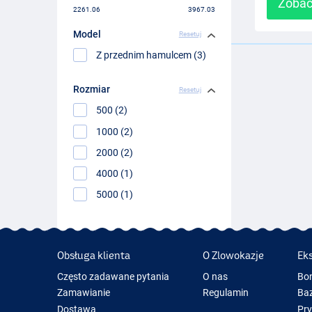
Zobac
2261.06
3967.03
Model
Resetuj
Z przednim hamulcem (3)
Rozmiar
Resetuj
500 (2)
1000 (2)
2000 (2)
4000 (1)
5000 (1)
Obsługa klienta
O Zlowokazje
Ek
Często zadawane pytania
O nas
Bo
Zamawianie
Regulamin
Baz
Dostawa
Pr