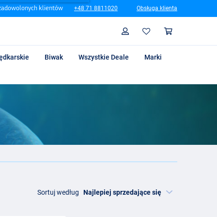
zadowolonych klientów
+48 71 8811020
Obsługa klienta
Szukaj
Profil
Koszyk
ędkarskie
Biwak
Wszystkie Deale
Marki
Sortuj według