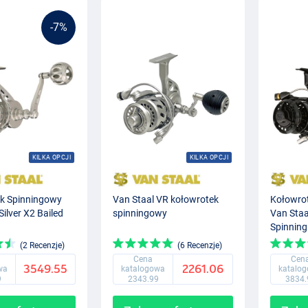
-7%
KILKA OPCJI
KILKA OPCJI
k Spinningowy
Van Staal VR kołowrotek
Kołowro
Silver X2 Bailed
spinningowy
Van Staa
Spinning
(2 Recenzje)
(6 Recenzje)
Cena
Cen
3549.55
2261.06
wa
katalogowa
katalo
9
2343.99
3834.