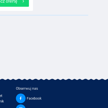
cz ofertę
Obserwuj nas
et
Facebook
nik