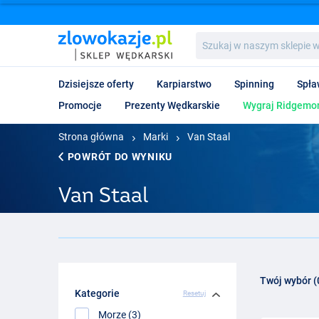
Szukaj
w
naszym
sklepie
Dzisiejsze oferty
Karpiarstwo
Spinning
Spła
wędkarskim...
Promocje
Prezenty Wędkarskie
Wygraj Ridgemon
Strona główna
Marki
Van Staal
POWRÓT DO WYNIKU
Van Staal
Twój wybór (
Kategorie
Resetuj
Morze (3)