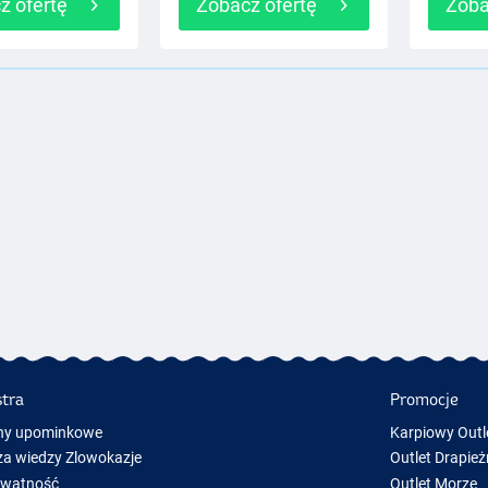
z ofertę
Zobacz ofertę
Zoba
stra
Promocje
ny upominkowe
Karpiowy Outl
a wiedzy Zlowokazje
Outlet Drapież
ywatność
Outlet Morze