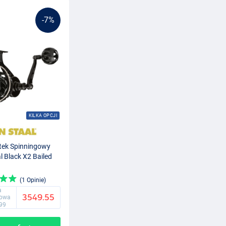
-7%
KILKA OPCJI
tek Spinningowy
l Black X2 Bailed
(1 Opinie)
a
3549.55
gowa
99