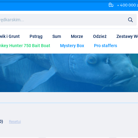
+ 400 000 
wik i Grunt
Pstrąg
Sum
Morze
Odzież
Zestawy W
key Hunter 750 Bait Boat
Mystery Box
Pro staffers
0)
Resetuj