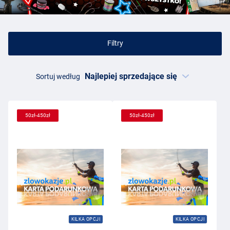
Vouchery upominkowe dla wędkarzy
Nie masz czasu na szukanie prezentów? Nie szukaj już dłużej,
Filtry
ponieważ znaleźliśmy idealny prezent dla Ciebie. Voucher
wędkarski jest idealnym prezentem, ponieważ szczęśliwiec może
wybierać spośród tysięcy wspaniałych produktów wędkarskich
Sortuj według
prosto z domu. Chcesz mieć pewność, że Twój prezent będzie
trafiony? Zaskocz kogoś niezapomnianym dniem wędkarskim w
postaci bonu upominkowego od Zlowokazje.
50zł-450zł
50zł-450zł
KILKA OPCJI
KILKA OPCJI