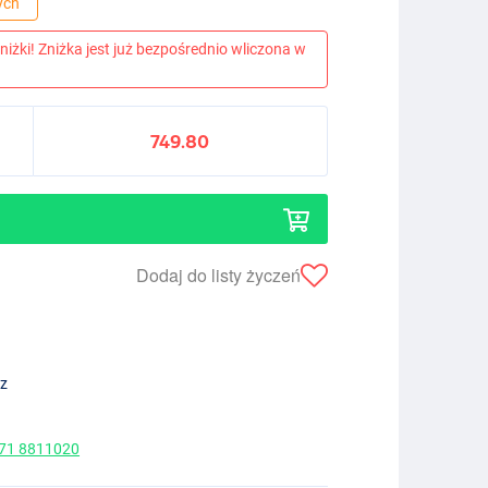
ych
niżki! Zniżka jest już bezpośrednio wliczona w
749.80
Dodaj do listy życzeń
ez
 71 8811020