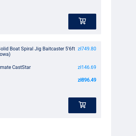
olid Boat Spiral Jig Baitcaster 5'6ft
zł749.80
iowa)
timate CastStar
zł146.69
zł896.49