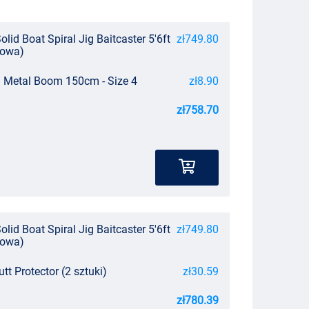
olid Boat Spiral Jig Baitcaster 5'6ft
zł749.80
iowa)
g Metal Boom 150cm - Size 4
zł8.90
zł758.70
olid Boat Spiral Jig Baitcaster 5'6ft
zł749.80
iowa)
tt Protector (2 sztuki)
zł30.59
zł780.39