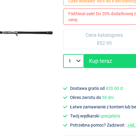
Czas dostawy: od 6 do 8 dni robocz
Fishtiwal sale! Do 20% dodatkowej z
cenę.
Cena katalogowa
852.99
Kup teraz
Dostawa gratis od
420.00 zl
Okres zwrotu do
50 dni
Łatwe zamawianie z kontem lub b
Twój wędkarski
specjalista
Potrzebna pomoc? Zadzwoń :
+48