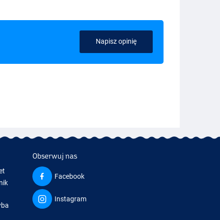
Napisz opinię
Obserwuj nas
et
Facebook
nik
Instagram
yba
a