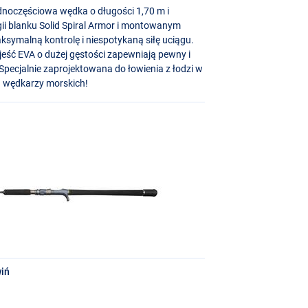
jednoczęściowa wędka o długości 1,70 m i
gii blanku Solid Spiral Armor i montowanym
aksymalną kontrolę i niespotykaną siłę uciągu.
ojeść
EVA
o dużej gęstości zapewniają pewny i
ecjalnie zaprojektowana do łowienia z łodzi w
h wędkarzy morskich!
iń