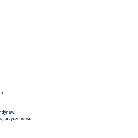
tu
andynawii
ną przyczepność