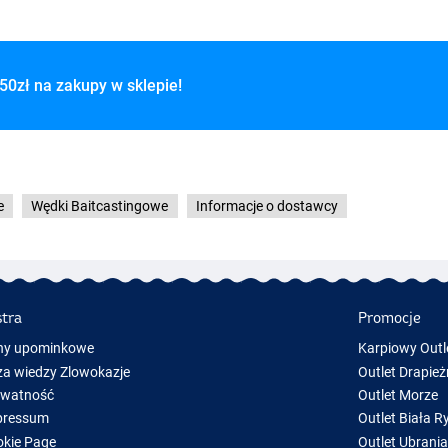
50zł na zakupy w sklepie!
e
Wędki Baitcastingowe
Informacje o dostawcy
stra
Promocje
ny upominkowe
Karpiowy Outl
a wiedzy Zlowokazje
Outlet Drapież
ywatność
Outlet Morze
pressum
Outlet Biała R
kie Page
Outlet Ubrani