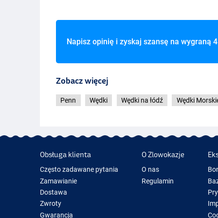
Napisz opinię i zyskaj szansę na wygraną
4
Zobacz więcej
Penn
Wędki
Wędki na łódź
Wędki Morski
Obsługa klienta
O Zlowokazje
Ek
Często zadawane pytania
O nas
Bo
Zamawianie
Regulamin
Baz
Dostawa
Pr
Zwroty
Im
Gwarancja
Coo