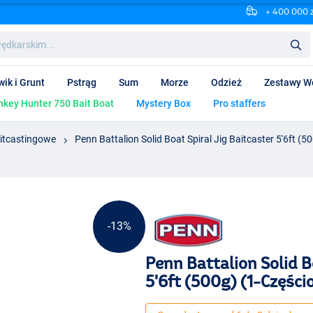
+ 400 000 
wik i Grunt
Pstrąg
Sum
Morze
Odzież
Zestawy W
key Hunter 750 Bait Boat
Mystery Box
Pro staffers
itcastingowe
Penn Battalion Solid Boat Spiral Jig Baitcaster 5'6ft (
-13%
Penn Battalion Solid B
5'6ft (500g) (1-Częśc