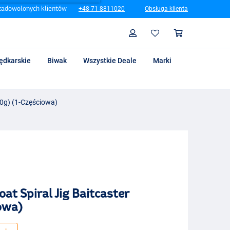
zadowolonych klientów
+48 71 8811020
Obsługa klienta
Szukaj
Profil
Koszyk
ędkarskie
Biwak
Wszystkie Deale
Marki
500g) (1-Częściowa)
oat Spiral Jig Baitcaster
iowa)