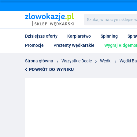
Szukaj
w
naszym
sklepie
Dzisiejsze oferty
Karpiarstwo
Spinning
Spła
wędkarskim...
Promocje
Prezenty Wędkarskie
Wygraj Ridgemon
Strona główna
Wszystkie Deale
Wędki
Wędki Ba
POWRÓT DO WYNIKU