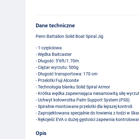
Dane techniczne
Penn Battalion Solid Boat Spiral Jig
- 1-częściowa
- Wędka Baitcaster
- Długość: 5’6ft/1.70m
- Ciężar wyrzutu: 500g
- Długość transportowa: 170 cm
- Przelotki Fuji Alconite
- Technologia blanku Solid Spiral Armor
- Krótka wędka zapewniająca niesamowitą siłę wyrzu
- Uchwyt kołowrotka Palm Support System (
PSS
)
- Spiralnie montowane przelotki dla lepszej kontroli
- Zaprojektowana specjalnie do łowienia z łodzi w Sk
- Rękojeść
EVA
o dużej gęstości zapewnia kontrolowa
Opis