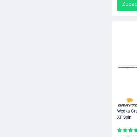
Zobac
Wędka Gra
XF Spin