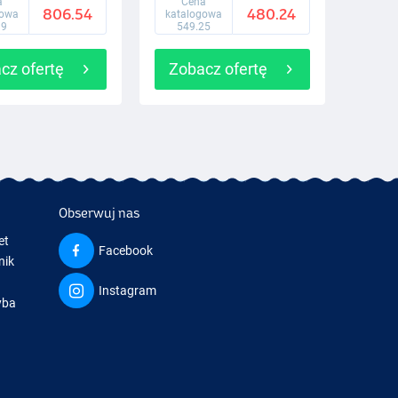
a
Cena
806.54
480.24
gowa
katalogowa
99
549.25
cz ofertę
Zobacz ofertę
Obserwuj nas
et
Facebook
nik
Instagram
yba
a