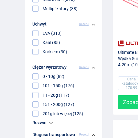
Multiplikatory (38)
Uchwyt
Resetuj
EVA (313)
Kaal (85)
Korkiem (30)
Ultimate B
Wędka Sur
4.20m (10
Ciężar wyrzutowy
Resetuj
Częściowa
0 - 10g (82)
Cena
katalogo
101 - 150g (176)
170.99
11 - 20g (117)
Zobac
151 - 200g (127)
201g lub więcej (125)
Rozwin
Długość transportowa
Resetuj