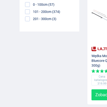
0 - 100cm (57)
101 - 200cm (374)
201 - 300cm (3)
Wędka Mor
Bluecore Q
300g)
Cena
katalogo
319.99
Zobac