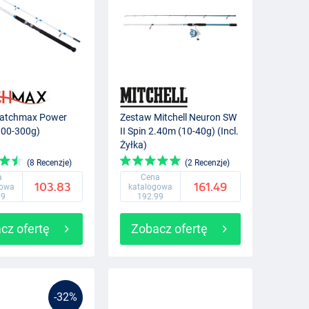
atchmax Power
Zestaw Mitchell Neuron SW
100-300g)
II Spin 2.40m (10-40g) (Incl.
Żyłka)
(8 Recenzje)
(2 Recenzje)
a
Cena
103.83
161.49
gowa
katalogowa
99
192.99
cz ofertę
Zobacz ofertę
-32%