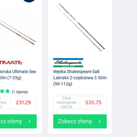
orska Ultimate Sea
Wędka Shakespeare Salt
00m (7-25g)
Labraks 2-częściowa 3.50m
(56-112g)
(1 Opinie)
a
Cena
231.29
535.75
gowa
katalogowa
25
554.99
cz ofertę
Zobacz ofertę