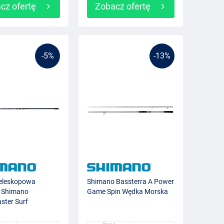
cz ofertę
Zobacz ofertę
-5%
-13%
eleskopowa
Shimano Bassterra A Power
 Shimano
Game Spin Wędka Morska
ster Surf