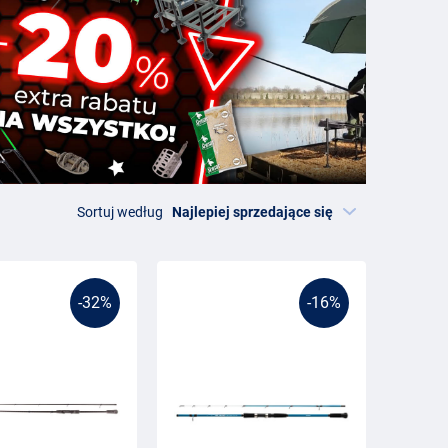
Sortuj według
-32%
-16%