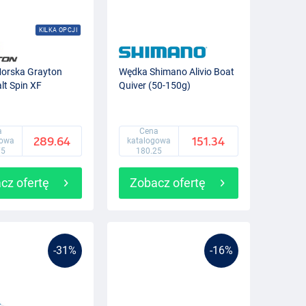
KILKA OPCJI
orska Grayton
Wędka Shimano Alivio Boat
lt Spin XF
Quiver (50-150g)
a
Cena
289.64
151.34
gowa
katalogowa
75
180.25
cz ofertę
Zobacz ofertę
-31%
-16%