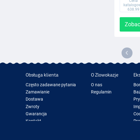
Cena
katalogo
638.99
Zobac
Obsługa klienta
O Zlowokazje
Ek
Często zadawane pytania
O nas
Bo
Zamawianie
Regulamin
Baz
Dostawa
Pr
Zwroty
Im
Gwarancja
Coo
Kontakt
Pre
Now
Spr