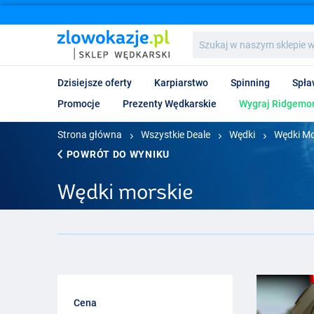
Szukaj
w
naszym
sklepie
Dzisiejsze oferty
Karpiarstwo
Spinning
Spła
wędkarskim...
Promocje
Prezenty Wędkarskie
Wygraj Ridgemon
Strona główna
Wszystkie Deale
Wędki
Wędki Mo
POWRÓT DO WYNIKU
Wędki morskie
Cena