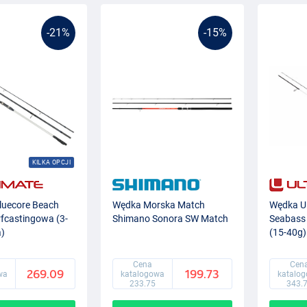
-21%
-15%
KILKA OPCJI
Bluecore Beach
Wędka Morska Match
Wędka Ul
fcastingowa (3-
Shimano Sonora SW Match
Seabass 
)
(15-40g)
Cena
Cen
269.09
199.73
wa
katalogowa
katalo
233.75
343.