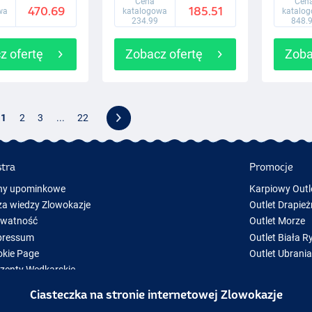
Cena
Cen
470.69
185.51
wa
katalogowa
katalo
234.99
848.
z ofertę
Zobacz ofertę
Zoba
1
2
3
...
22
stra
Promocje
ny upominkowe
Karpiowy Outl
a wiedzy Zlowokazje
Outlet Drapież
ywatność
Outlet Morze
pressum
Outlet Biała R
kie Page
Outlet Ubrani
zenty Wędkarskie
y Sprzęt Wędkarski
Ciasteczka na stronie internetowej Zlowokazje
zęt wędkarski chwilowo niedostępny w magazynie