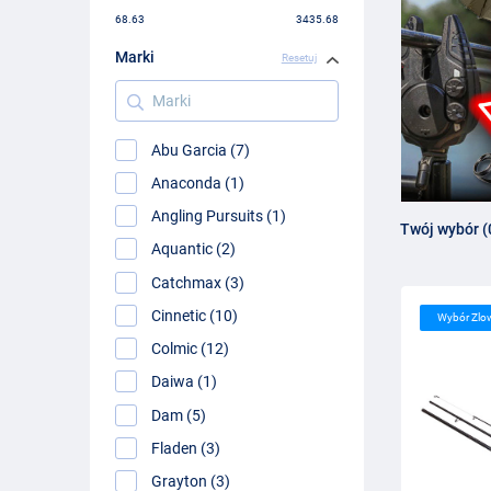
68.63
3435.68
Marki
Resetuj
Marki
Abu Garcia (7)
Anaconda (1)
Angling Pursuits (1)
Twój wybór (
Aquantic (2)
Catchmax (3)
Cinnetic (10)
Wybór Zlo
Colmic (12)
Daiwa (1)
Dam (5)
Fladen (3)
Grayton (3)