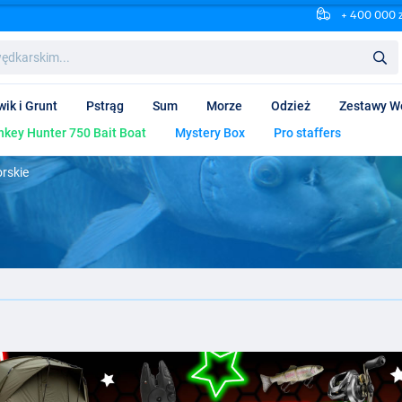
+ 400 000 
wik i Grunt
Pstrąg
Sum
Morze
Odzież
Zestawy W
key Hunter 750 Bait Boat
Mystery Box
Pro staffers
rskie