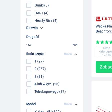
Gunki (8)
HART (4)
Hearty Rise (4)
Wędka Pla
Rozwin
Beachforc
Długość
114
600
Cena
katalogo
Ilość części
Resetuj
170.99
1 (27)
Zobac
2 (267)
3 (81)
4 lub więcej (23)
Teleskopowego (37)
Model
Resetuj
Kołowrotki (396)