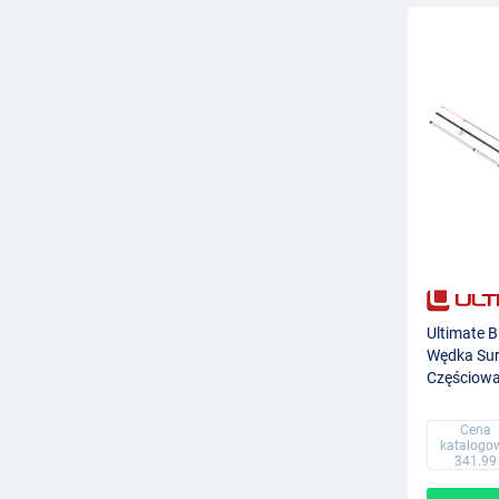
Ultimate 
Wędka Sur
Częściowa
Cena
katalogo
341.99