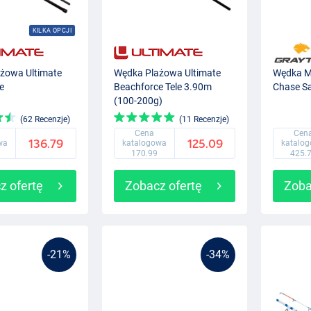
KILKA OPCJI
żowa Ultimate
Wędka Plażowa Ultimate
Wędka M
e
Beachforce Tele 3.90m
Chase Sa
(100-200g)
(62 Recenzje)
(11 Recenzje)
Cena
Cen
136.79
125.09
wa
katalogowa
katalo
170.99
425.
z ofertę
Zobacz ofertę
Zoba
-21%
-34%