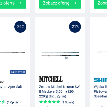
z ofertę
Zobacz ofertę
Zoba
-26%
-21%
KILKA OPCJI
yton Apex Salt
Zestaw Mitchell Neuron SW
Wędka T
II Mackerel 3.00m (120-
Plażowa
220g) (Incl. Żyłka)
Speedma
(1 Opinie)
(1 Opinie)