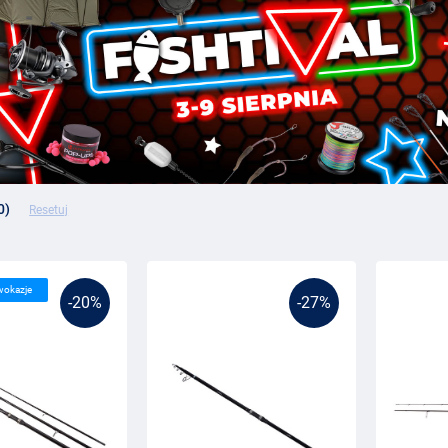
0)
Resetuj
wokazje
-20%
-27%