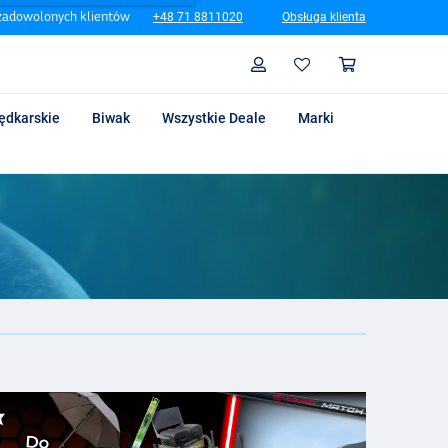
zadowolonych klientów
+48 71 8811020
Obsługa klienta
Szukaj
Profil
Koszyk
ędkarskie
Biwak
Wszystkie Deale
Marki