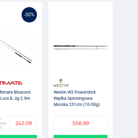
-30%
timate Bluecore
Westin W2 Powerstick
Lure & Jig 2.9m
Wędka Spinningowa
Morska 251cm (10-50g)
a
242.09
556.99
gowa
75