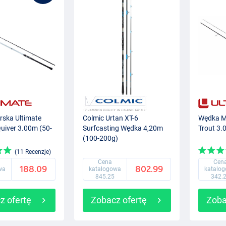
ska Ultimate
Colmic Urtan XT-6
Wędka M
uiver 3.00m (50-
Surfcasting Wędka 4,20m
Trout 3.
(100-200g)
(11 Recenzje)
Cena
Cen
188.09
802.99
wa
katalogowa
katalo
845.25
342.
z ofertę
Zobacz ofertę
Zoba