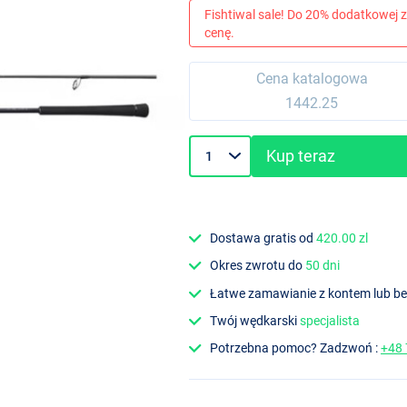
Fishtiwal sale! Do 20% dodatkowej z
cenę.
Cena katalogowa
1442.25
Kup teraz
Dostawa gratis od
420.00 zl
Okres zwrotu do
50 dni
Łatwe zamawianie z kontem lub b
Twój wędkarski
specjalista
Potrzebna pomoc? Zadzwoń :
+48