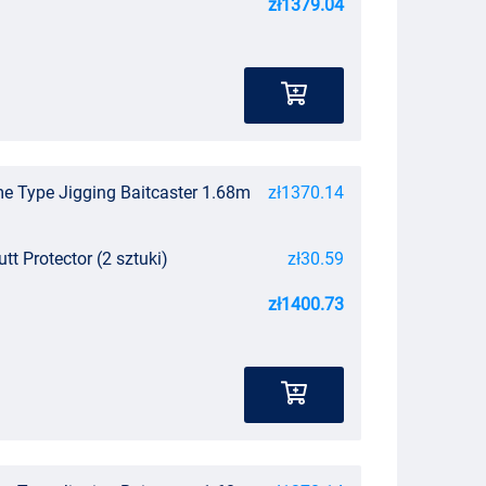
zł1379.04
 Type Jigging Baitcaster 1.68m
zł1370.14
tt Protector (2 sztuki)
zł30.59
zł1400.73