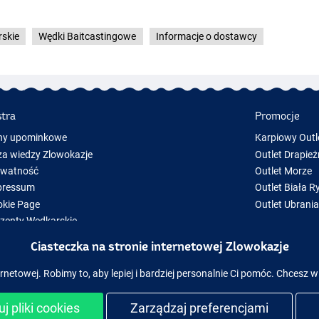
skie
Wędki Baitcastingowe
Informacje o dostawcy
stra
Promocje
ny upominkowe
Karpiowy Outl
a wiedzy Zlowokazje
Outlet Drapież
ywatność
Outlet Morze
pressum
Outlet Biała R
kie Page
Outlet Ubrani
zenty Wędkarskie
y Sprzęt Wędkarski
Ciasteczka na stronie internetowej Zlowokazje
zęt wędkarski chwilowo niedostępny w magazynie
rnetowej. Robimy to, aby lepiej i bardziej personalnie Ci pomóc. Chcesz w
j pliki cookies
Zarządzaj preferencjami
ezpieczne zakupy