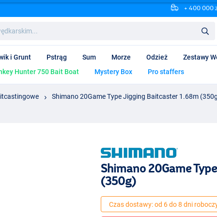
+ 400 000 
wik i Grunt
Pstrąg
Sum
Morze
Odzież
Zestawy W
key Hunter 750 Bait Boat
Mystery Box
Pro staffers
itcastingowe
Shimano 20Game Type Jigging Baitcaster 1.68m (350
Shimano 20Game Type 
(350g)
Czas dostawy: od 6 do 8 dni robocz