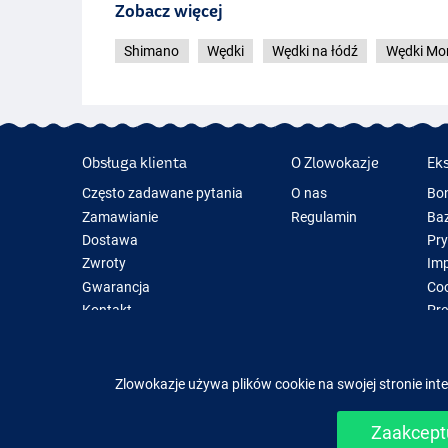
Zobacz więcej
Shimano
Wędki
Wędki na łódź
Wędki Mor
Obsługa klienta
O Zlowokazje
Ek
Często zadawane pytania
O nas
Bo
Zamawianie
Regulamin
Baz
Dostawa
Pr
Zwroty
Im
Gwarancja
Coo
Kontakt
Pre
Now
Spr
Zlowokazje używa plików cookie na swojej stronie inte
Zaakceptu
Łatwe i b