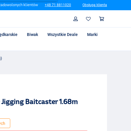
zadowolonych klientów
+48 71 8811020
Obsługa klienta
Szukaj
Profil
Koszyk
ędkarskie
Biwak
Wszystkie Deale
Marki
g)
Jigging Baitcaster 1.68m
ych