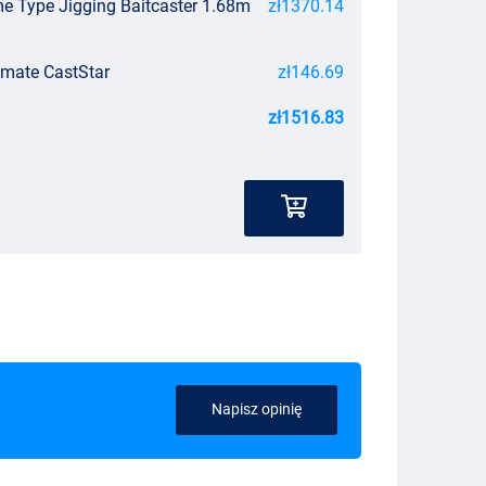
 Type Jigging Baitcaster 1.68m
zł1370.14
timate CastStar
zł146.69
zł1516.83
Napisz opinię