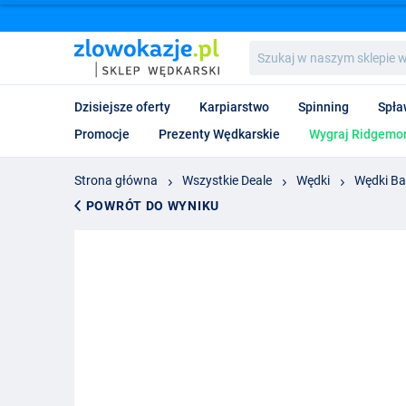
Szukaj
w
naszym
sklepie
Dzisiejsze oferty
Karpiarstwo
Spinning
Spła
wędkarskim...
Promocje
Prezenty Wędkarskie
Wygraj Ridgemon
Strona główna
Wszystkie Deale
Wędki
Wędki Ba
POWRÓT DO WYNIKU