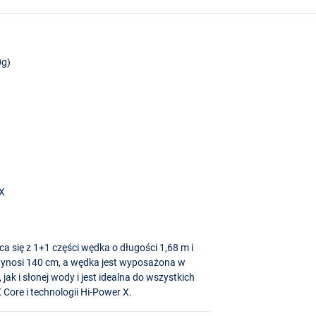
0g)
 X
 się z 1+1 części wędka o długości 1,68 m i
ynosi 140 cm, a wędka jest wyposażona w
 jak i słonej wody i jest idealna do wszystkich
 Core i technologii Hi-Power X.