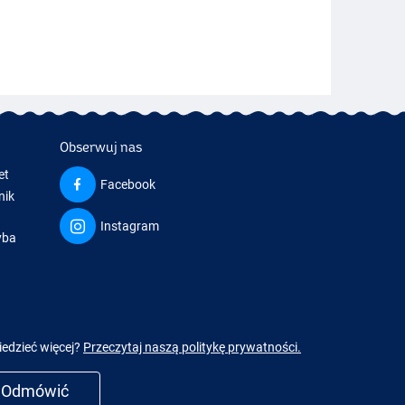
Obserwuj nas
et
Facebook
nik
Instagram
yba
a
iedzieć więcej?
Przeczytaj naszą politykę prywatności.
Odmówić