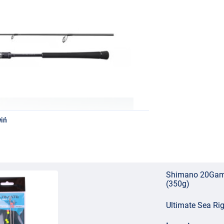
iń
Shimano 20Game
(350g)
Ultimate Sea Ri