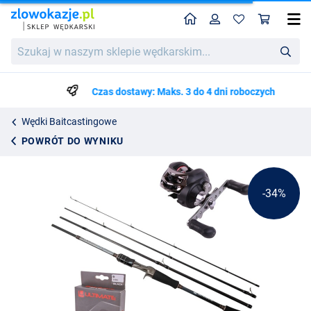
Home
Profil
Kos
Ultimate Wingman Travel Cast Combo
Cena katalogowa
Szukaj
342.94
w
511.99
naszym
sklepie
Czas dostawy: Maks. 3 do 4 dni roboczych
wędkarskim...
Wędki Baitcastingowe
POWRÓT DO WYNIKU
-34%