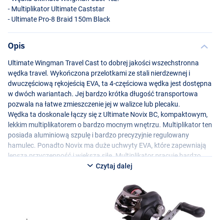
- Multiplikator Ultimate Caststar
- Ultimate Pro-8 Braid 150m Black
Opis
Ultimate Wingman Travel Cast to dobrej jakości wszechstronna
wędka travel. Wykończona przelotkami ze stali nierdzewnej i
dwuczęściową rękojeścią
EVA
, ta 4-częściowa wędka jest dostępna
w dwóch wariantach. Jej bardzo krótka długość transportowa
pozwala na łatwe zmieszczenie jej w walizce lub plecaku.
Wędka ta doskonale łączy się z Ultimate Novix BC, kompaktowym,
lekkim multiplikatorem o bardzo mocnym wnętrzu. Multiplikator ten
posiada aluminiową szpulę i bardzo precyzyjnie regulowany
hamulec. Ponadto Novix ma duże uchwyty
EVA
, które zapewniają
lepszą przyczepność i większą siłę. Multiplikator pracuje bardzo
płynnie, a prowadnica żyłki gwarantuje jej optymalne uwalnianie i
Czytaj dalej
nawój. Dzięki dołączonej do zestawu plecionce, wystarczy nawinąć
multiplikator i jesteś gotowy do rozpoczęcia łowienia wszelkiego
rodzaju przynętami okoni, sandaczy i szczupaków również w
podróży.
Dobry wybór dla każdego, kto szuka przyzwoitego zestawu travel