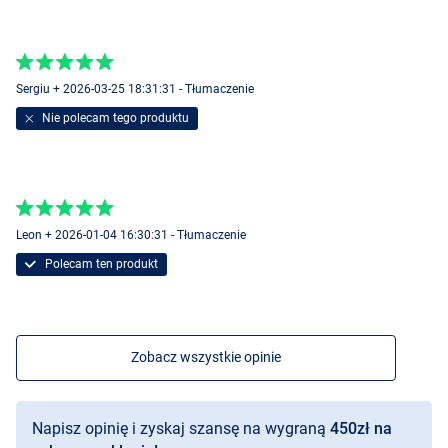
- Korbka: po lewej
- Kolor: czarny z czerwonymi akcentami
- Wysokie przełożenie
- Precyzyjnie regulowany hamulec
Sergiu + 2026-03-25 18:31:31 - Tłumaczenie
- Kompaktowy, mocny i wszechstronny
Nie polecam tego produktu
- Niska masa sprawia, że kołowrotki te są idealne do aktywnego
wędkowania.
- Idealny do połowu szczupaków, okoni, sandaczy i pstrągów
- W zestawie z luksusowym pokrowcem
Ultimate Pro-8 Braid
Leon + 2026-01-04 16:30:31 - Tłumaczenie
- Plecionka
Polecam ten produkt
- Długość: 150 m
- Średnica: 0,14 mm
- Wytrzymałość: 8kg
- Kolor: czarny
- Zapleciona z 8 nitek
Zobacz wszystkie opinie
- Bardzo ciasny splot
- Całkowicie nierozciągliwa
- Wyjątkowo okrągła
Napisz opinię i zyskaj szansę na wygraną
450zł na