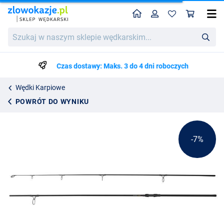
Home
Profil
Kos
Prologic Combat-Classic Shrink 10ft Wędka Karpiowa
Cena katalogowa
Szukaj
235.74
w
252.99
naszym
sklepie
Czas dostawy: Maks. 3 do 4 dni roboczych
wędkarskim...
Wędki Karpiowe
POWRÓT DO WYNIKU
-7%