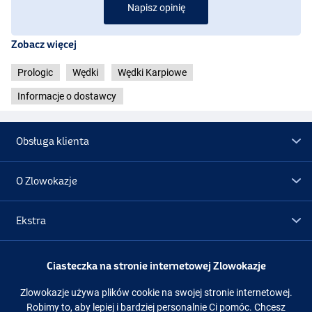
Napisz opinię
Zobacz więcej
Prologic
Wędki
Wędki Karpiowe
Informacje o dostawcy
Obsługa klienta
O Zlowokazje
Ekstra
Promocje
Ciasteczka na stronie internetowej Zlowokazje
Zlowokazje używa plików cookie na swojej stronie internetowej.
Obserwuj nas
Facebook
Instagram
Robimy to, aby lepiej i bardziej personalnie Ci pomóc. Chcesz