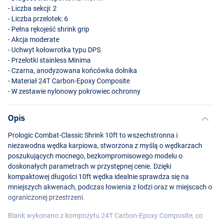
- Liczba sekcji: 2
- Liczba przelotek: 6
- Pełna rękojeść shrink grip
- Akcja moderate
- Uchwyt kołowrotka typu
DPS
- Przelotki stainless Minima
- Czarna, anodyzowana końcówka dolnika
- Materiał 24T Carbon-Epoxy Composite
- W zestawie nylonowy pokrowiec ochronny
Opis
Prologic Combat-Classic Shrink 10ft to wszechstronna i
niezawodna wędka karpiowa, stworzona z myślą o wędkarzach
poszukujących mocnego, bezkompromisowego modelu o
doskonałych parametrach w przystępnej cenie. Dzięki
kompaktowej długości 10ft wędka idealnie sprawdza się na
mniejszych akwenach, podczas łowienia z łodzi oraz w miejscach o
ograniczonej przestrzeni.
Blank wykonano z kompozytu 24T Carbon-Epoxy Composite, co