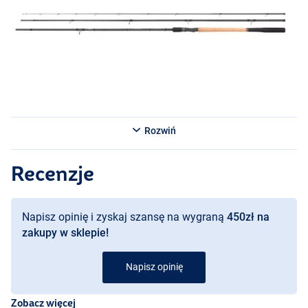
- Waga wyrzutu: 15g
- Długość transportowa: 133 cm
Shimano Aero X6 Match Float 4.27m 14’0" 15g 3szt.
- 3-częściowy
- Długość: 4.27m
- Masa wyrzutu: 15g
- Długość transportowa: 143 cm
Rozwiń
Recenzje
Napisz opinię i zyskaj szansę na wygraną
450zł na
zakupy w sklepie!
Napisz opinię
Zobacz więcej