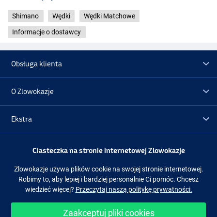
Shimano
Wędki
Wędki Matchowe
Informacje o dostawcy
Obsługa klienta
O Zlowokazje
Ekstra
Promocje
Ciasteczka na stronie internetowej Zlowokazje
Zlowokazje używa plików cookie na swojej stronie internetowej.
Obserwuj nas
Facebook
Instagram
Robimy to, aby lepiej i bardziej personalnie Ci pomóc. Chcesz
wiedzieć więcej?
Przeczytaj naszą politykę prywatności.
Zaakceptuj pliki cookies