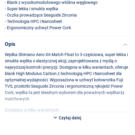
- Blank z wysokomodułowego włókna węglowego
- Super lekka i smukła wędka
- Oczka prowadzące Seaguide Zirconia
- Technologia
HPC
i Nanosheet
- Ergonomiczny uchwyt Power Cork
Opis
Wędka Shimano Aero X6 Match Float to 3-częściowa, super lekka i
smukła wędka o elastycznej akcji, zaprojektowana z myślą o
najwyższej kontroli i precyzji. Dostępna w kilku wariantach, oferuje
blank High Modulus Carbon z technologią
HPC
i Nanosheet dla
optymalnej wydajności. Wyposażona w uchwyt kołowrotka Fuji
TVS
, przelotki Seaguide Zirconia i ergonomiczną rękojeść Power
Cork, wędka ta jest idealnym wyborem dla poważnych wędkarzy
matchowych.
Dostępna w kilku wariantach:
Czytaj dalej
Shimano Aero X6 Match Float 3.96m 13’0" 15g 3szt.
- 3-częściowy
- Długość: 3,96 m