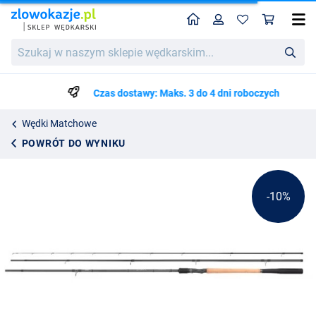
Home
Profil
Kos
Shimano Aero X6 Match Float 15g (3-Skład)
Cena katalogowa
Szukaj
1121.36
w
1236.50
naszym
sklepie
Czas dostawy: Maks. 3 do 4 dni roboczych
wędkarskim...
Wędki Matchowe
POWRÓT DO WYNIKU
-10%