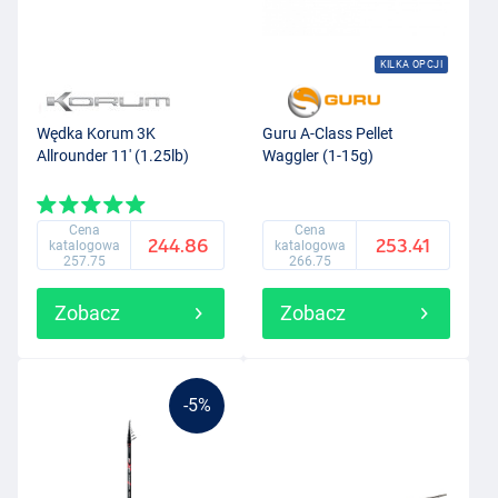
KILKA OPCJI
Wędka Korum 3K
Guru A-Class Pellet
Allrounder 11' (1.25lb)
Waggler (1-15g)
Cena
Cena
244.86
253.41
katalogowa
katalogowa
257.75
266.75
Zobacz
Zobacz
-5%