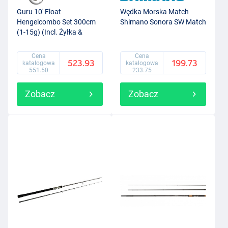
Guru 10' Float
Wędka Morska Match
Hengelcombo Set 300cm
Shimano Sonora SW Match
(1-15g) (Incl. Żyłka &
Akcesoria)
Cena
Cena
523.93
199.73
katalogowa
katalogowa
551.50
233.75
Zobacz
Zobacz