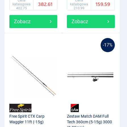
Cena
Cena
382.61
159.59
katalogowa
katalogowa
402.75
210.99
Zobacz
Zobacz
-17%
Free Spirit CTX Carp
Zestaw Match DAM Full
Waggler 11ft (-15g)
Tech 360cm (5-15g) 3000