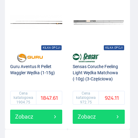
KILKA OPCJI
KILKA OPCJI
Guru Aventus R Pellet
Sensas Coruche Feeling
Waggler Wędka (1-15g)
Light Wędka Matchowa
(-10g) (3-Częściowa)
Cena
Cena
1847.61
924.11
katalogowa
katalogowa
1904.75
972.75
Zobacz
Zobacz