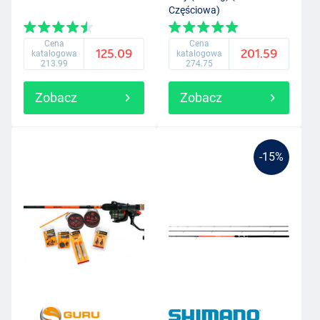
Częściowa)
Cena
Cena
125.09
201.59
katalogowa
katalogowa
213.99
274.75
Zobacz
Zobacz
-15%