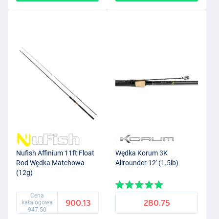
Nufish Affinium 11ft Float
Wędka Korum 3K
Rod Wędka Matchowa
Allrounder 12' (1.5lb)
(12g)
Cena
900.13
280.75
katalogowa
947.50