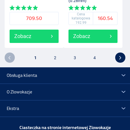
(0.28mm)
Cena
709.50
160.54
katalogowa
192.99
Zobacz
Zobacz
1
2
3
4
Obsługa klienta
O Zlowokazje
Ekstra
Promocje
Ciasteczka na stronie internetowej Zlowokazje