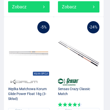
Zobacz
Zobacz
-5%
-24%
KILKA OPCJI
Wędka Matchowa Korum
Sensas Crazy Classic
Glide Power Float 18g (3-
Match
Skład)