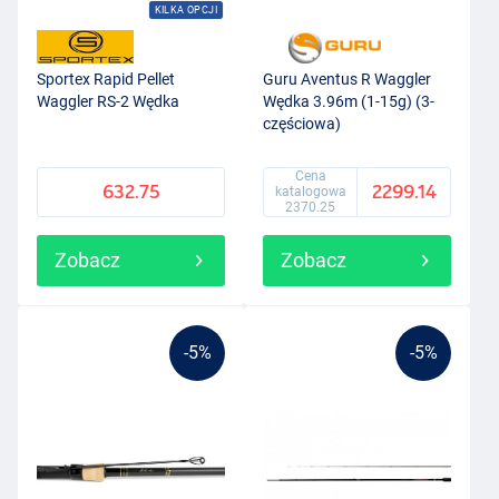
KILKA OPCJI
Sportex Rapid Pellet
Guru Aventus R Waggler
Waggler RS-2 Wędka
Wędka 3.96m (1-15g) (3-
częściowa)
Cena
632.75
2299.14
katalogowa
2370.25
Zobacz
Zobacz
-5%
-5%