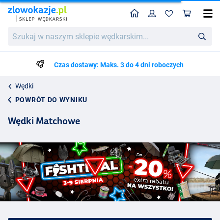
Home
Profil
Kos
Szukaj
w
naszym
sklepie
Czas dostawy: Maks. 3 do 4 dni roboczych
wędkarskim...
Wędki
POWRÓT DO WYNIKU
Wędki Matchowe