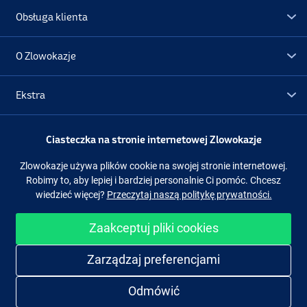
Obsługa klienta
O Zlowokazje
Ekstra
Promocje
Ciasteczka na stronie internetowej Zlowokazje
Zlowokazje używa plików cookie na swojej stronie internetowej.
Obserwuj nas
Facebook
Instagram
Robimy to, aby lepiej i bardziej personalnie Ci pomóc. Chcesz
wiedzieć więcej?
Przeczytaj naszą politykę prywatności.
Zaakceptuj pliki cookies
Łatwe i bezpieczne zakupy
Zarządzaj preferencjami
Odmówić