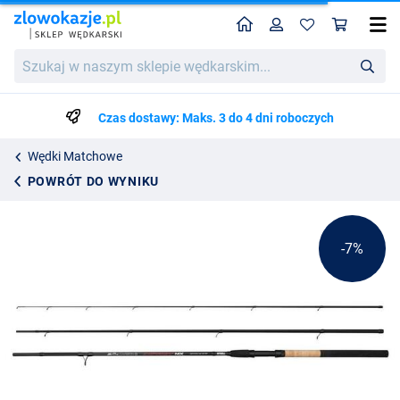
Home
Profil
Kos
Wędka Matchowa Mitchell Impact MX 12ft (10-30g)
Cena katalogowa
Szukaj
239.16
w
256.99
naszym
sklepie
Czas dostawy: Maks. 3 do 4 dni roboczych
wędkarskim...
Wędki Matchowe
POWRÓT DO WYNIKU
-7%