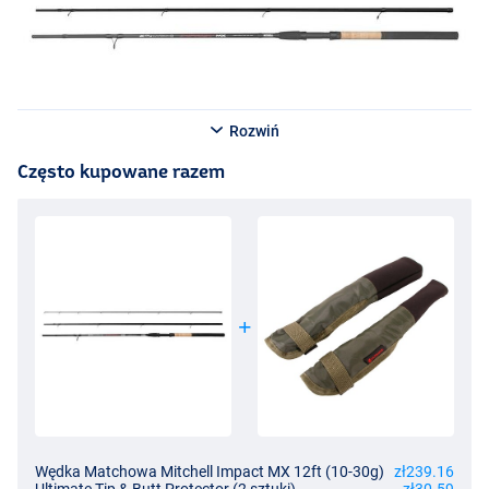
Rozwiń
Często kupowane razem
Wędka Matchowa Mitchell Impact MX 12ft (10-30g)
zł239.16
Ultimate Tip & Butt Protector (2 sztuki)
zł30.59