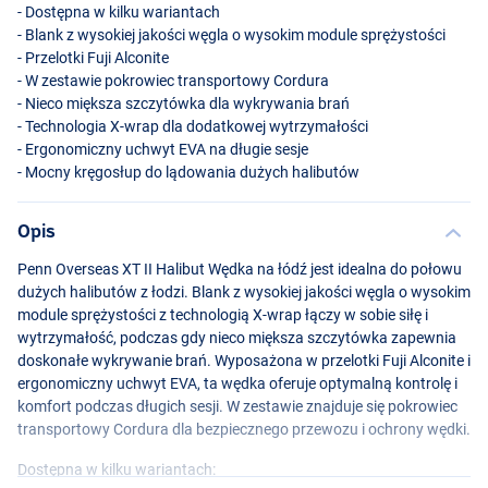
- Dostępna w kilku wariantach
- Blank z wysokiej jakości węgla o wysokim module sprężystości
- Przelotki Fuji Alconite
- W zestawie pokrowiec transportowy Cordura
- Nieco miększa szczytówka dla wykrywania brań
- Technologia X-wrap dla dodatkowej wytrzymałości
- Ergonomiczny uchwyt
EVA
na długie sesje
- Mocny kręgosłup do lądowania dużych halibutów
Opis
Penn Overseas XT II Halibut Wędka na łódź jest idealna do połowu
dużych halibutów z łodzi. Blank z wysokiej jakości węgla o wysokim
module sprężystości z technologią X-wrap łączy w sobie siłę i
wytrzymałość, podczas gdy nieco miększa szczytówka zapewnia
doskonałe wykrywanie brań. Wyposażona w przelotki Fuji Alconite i
ergonomiczny uchwyt
EVA
, ta wędka oferuje optymalną kontrolę i
komfort podczas długich sesji. W zestawie znajduje się pokrowiec
transportowy Cordura dla bezpiecznego przewozu i ochrony wędki.
Dostępna w kilku wariantach: