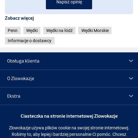
Napisz opinię
Zobacz więcej
Penn
Wędki
Wędki na łódź
Wędki Morskie
Informacje o dostawcy
Obsługa klienta
O Zlowokazje
Ekstra
Promocje
Ciasteczka na stronie internetowej Zlowokazje
Zlowokazje używa plików cookie na swojej stronie internetowej.
Obserwuj nas
Facebook
Instagram
Robimy to, aby lepiej i bardziej personalnie Ci pomóc. Chcesz