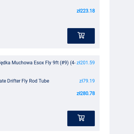
zł223.18
dka Muchowa Esox Fly 9ft (#9) (4-
zł201.59
te Drifter Fly Rod Tube
zł79.19
zł280.78