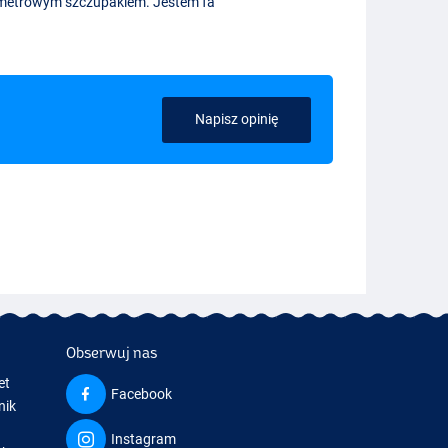
 metrowym szczupakiem. Jestem fa
Napisz opinię
Obserwuj nas
et
Facebook
nik
Instagram