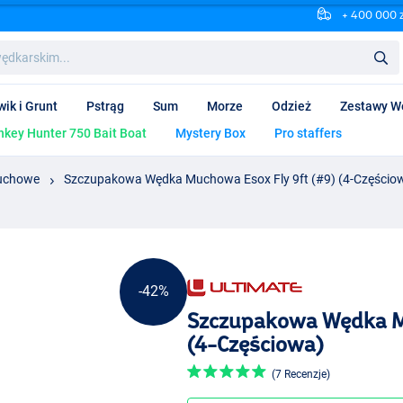
+ 400 000 
wik i Grunt
Pstrąg
Sum
Morze
Odzież
Zestawy W
key Hunter 750 Bait Boat
Mystery Box
Pro staffers
uchowe
Szczupakowa Wędka Muchowa Esox Fly 9ft (#9) (4-Częścio
-42%
Szczupakowa Wędka Mu
(4-Częściowa)
(7 Recenzje)