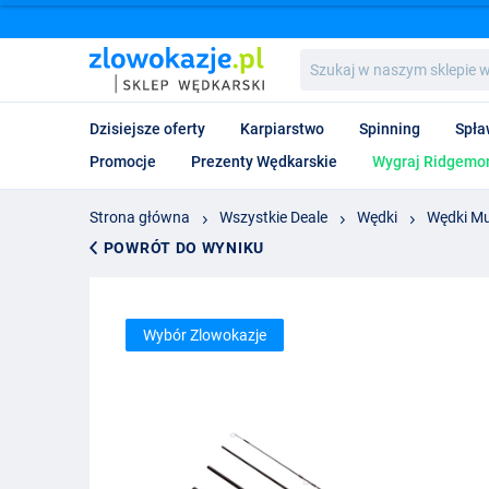
Szukaj
w
naszym
sklepie
Dzisiejsze oferty
Karpiarstwo
Spinning
Spła
wędkarskim...
Promocje
Prezenty Wędkarskie
Wygraj Ridgemon
Strona główna
Wszystkie Deale
Wędki
Wędki M
POWRÓT DO WYNIKU
Wybór Zlowokazje