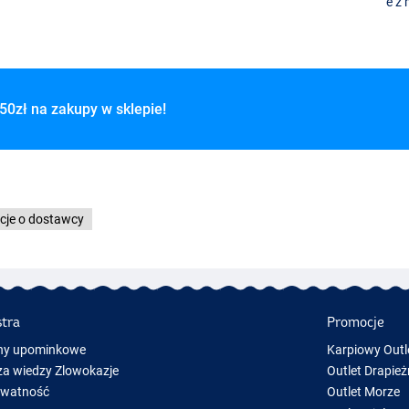
e z
50zł na zakupy w sklepie!
cje o dostawcy
stra
Promocje
ny upominkowe
Karpiowy Outl
a wiedzy Zlowokazje
Outlet Drapież
ywatność
Outlet Morze