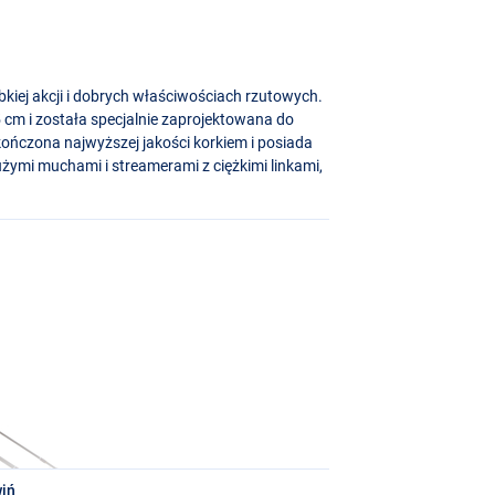
bkiej akcji i dobrych właściwościach rzutowych.
m i została specjalnie zaprojektowana do
ończona najwyższej jakości korkiem i posiada
dużymi muchami i streamerami z ciężkimi linkami,
iń