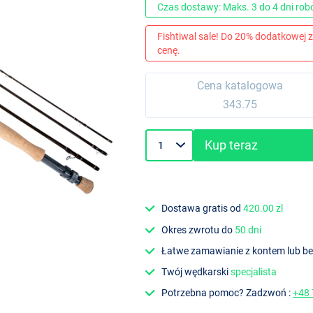
Czas dostawy: Maks. 3 do 4 dni ro
Fishtiwal sale! Do 20% dodatkowej z
cenę.
Cena katalogowa
343.75
Kup teraz
Dostawa gratis od
420.00 zl
Okres zwrotu do
50 dni
Łatwe zamawianie z kontem lub b
Twój wędkarski
specjalista
Potrzebna pomoc? Zadzwoń :
+48