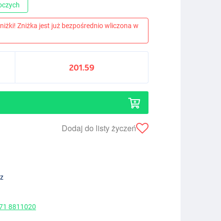
boczych
niżki! Zniżka jest już bezpośrednio wliczona w
201.59
Dodaj do listy życzeń
ez
 71 8811020