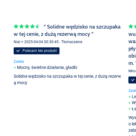
" Solidne wędzisko na szczupaka
w tej cenie, z dużą rezerwą mocy "
wu 
wa
Nial + 2025-04-04 00:30:45 - Tłumaczenie
pły
Polecam ten produkt
ob
Zaleta
m. 
Mocny, świetne działanie, gładki
Miro
Solidne wędzisko na szczupaka w tej cenie, z dużą rezerw
ą mocy
Zale
L
W
Ła
Wys
o l
zeb