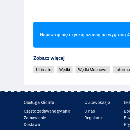
Napisz opinię i zyskaj szansę na wygraną
4
Zobacz więcej
Ultimate
Wędki
Wędki Muchowe
Informa
Obsługa klienta
O Zlowokazje
Ek
Często zadawane pytania
O nas
Bo
Zamawianie
Regulamin
Baz
Dostawa
Pr