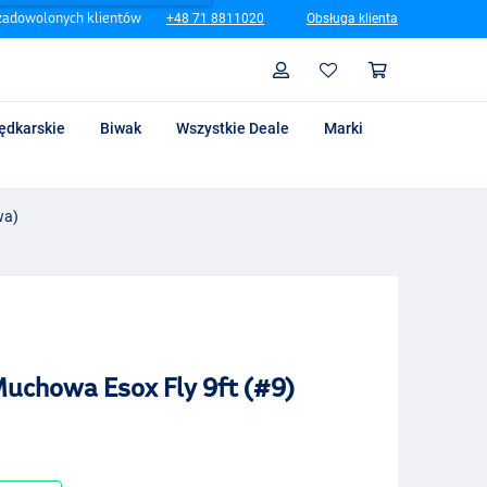
zadowolonych klientów
+48 71 8811020
Obsługa klienta
Szukaj
Profil
Koszyk
ędkarskie
Biwak
Wszystkie Deale
Marki
wa)
chowa Esox Fly 9ft (#9)