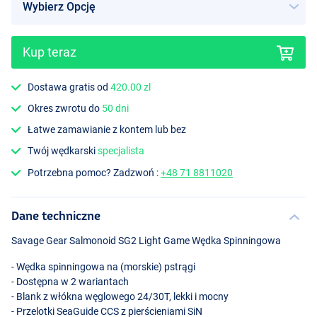
Kup teraz
Dostawa gratis od
420.00 zl
Okres zwrotu do
50 dni
Łatwe zamawianie z kontem lub bez
Twój wędkarski
specjalista
Potrzebna pomoc? Zadzwoń :
+48 71 8811020
Dane techniczne
Savage Gear Salmonoid SG2 Light Game Wędka Spinningowa
- Wędka spinningowa na (morskie) pstrągi
- Dostępna w 2 wariantach
- Blank z włókna węglowego 24/30T, lekki i mocny
- Przelotki SeaGuide
CCS
z pierścieniami SiN