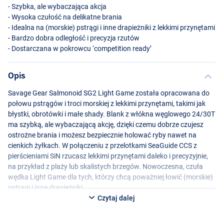
- Szybka, ale wybaczająca akcja
- Wysoka czułość na delikatne brania
- Idealna na (morskie) pstrągi i inne drapieżniki z lekkimi przynętami
- Bardzo dobra odległość i precyzja rzutów
- Dostarczana w pokrowcu ‘competition ready’
Opis
Savage Gear Salmonoid SG2 Light Game została opracowana do
połowu pstrągów i troci morskiej z lekkimi przynętami, takimi jak
błystki, obrotówki i małe shady. Blank z włókna węglowego 24/30T
ma szybką, ale wybaczającą akcję, dzięki czemu dobrze czujesz
ostrożne brania i możesz bezpiecznie holować ryby nawet na
cienkich żyłkach. W połączeniu z przelotkami SeaGuide
CCS
z
pierścieniami SiN rzucasz lekkimi przynętami daleko i precyzyjnie,
na przykład z plaży lub skalistych brzegów. Nowoczesna, czuła
wędka Light Game dla tych, którzy chcą poważniej łowić (morskie)
pstrągi i inne drapieżniki.
Czytaj dalej
Masz do wyboru następujące opcje: