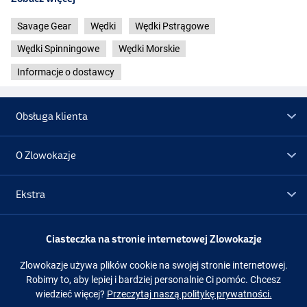
Savage Gear
Wędki
Wędki Pstrągowe
Wędki Spinningowe
Wędki Morskie
Informacje o dostawcy
Obsługa klienta
O Zlowokazje
Ekstra
Promocje
Ciasteczka na stronie internetowej Zlowokazje
Zlowokazje używa plików cookie na swojej stronie internetowej.
Obserwuj nas
Facebook
Instagram
Robimy to, aby lepiej i bardziej personalnie Ci pomóc. Chcesz
wiedzieć więcej?
Przeczytaj naszą politykę prywatności.