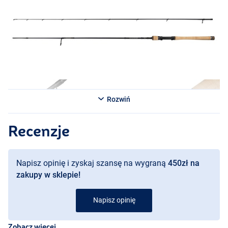
Savage Gear Salmonoid SG2 Light Game 2,15m 3–10g
- 2-częściowa
- Długość: 2,15m
- Ciężar wyrzutowy: 3–10g
- Długość transportowa: 111cm
Savage Gear Salmonoid SG2 Light Game 2,43m 4–14g
- 2-częściowa
- Długość: 2,43m
- Ciężar wyrzutowy: 4–14g
Rozwiń
- Długość transportowa: 126cm
Recenzje
Napisz opinię i zyskaj szansę na wygraną
450zł na
zakupy w sklepie!
Napisz opinię
Zobacz więcej