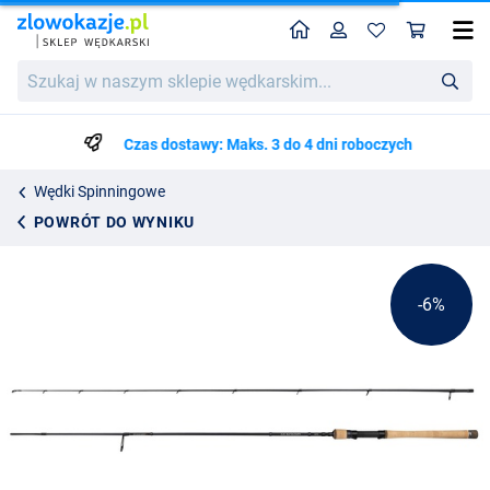
Home
Profil
Kos
Savage Gear Salmonoid SG2 Light Game Wędka Spinningowa
Cena katalogowa
Szukaj
300.19
w
315.99
naszym
sklepie
Czas dostawy: Maks. 3 do 4 dni roboczych
wędkarskim...
Wędki Spinningowe
POWRÓT DO WYNIKU
-6%