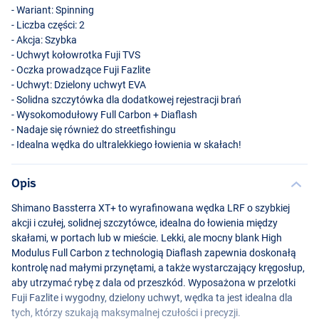
- Wariant: Spinning
- Liczba części: 2
- Akcja: Szybka
- Uchwyt kołowrotka Fuji
TVS
- Oczka prowadzące Fuji Fazlite
- Uchwyt: Dzielony uchwyt
EVA
- Solidna szczytówka dla dodatkowej rejestracji brań
- Wysokomodułowy Full Carbon + Diaflash
- Nadaje się również do streetfishingu
- Idealna wędka do ultralekkiego łowienia w skałach!
Opis
Shimano Bassterra XT+ to wyrafinowana wędka
LRF
o szybkiej
akcji i czułej, solidnej szczytówce, idealna do łowienia między
skałami, w portach lub w mieście. Lekki, ale mocny blank High
Modulus Full Carbon z technologią Diaflash zapewnia doskonałą
kontrolę nad małymi przynętami, a także wystarczający kręgosłup,
aby utrzymać rybę z dala od przeszkód. Wyposażona w przelotki
Fuji Fazlite i wygodny, dzielony uchwyt, wędka ta jest idealna dla
tych, którzy szukają maksymalnej czułości i precyzji.