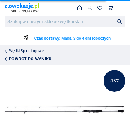
Home
Profil
Kos
Shimano Bassterra XT+ Light Rock Fishing
Cena katalogowa
Szukaj
524.59
w
596.25
naszym
sklepie
Czas dostawy: Maks. 3 do 4 dni roboczych
wędkarskim...
Wędki Spinningowe
POWRÓT DO WYNIKU
-13%