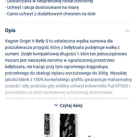
- Dostarczana w neoprenowej torbie ochronnej
- Uchwyt i akcja dostosowane na miarę
- Camo uchwyt z dodatkowym chwytem na dole
Opis
Vagner Origin V-Belly S to ostateczna wędka sumowa dla
poszukiwacza przygód, który z bellyboata podejmuje walkę z
sumem. Dzięki kompaktowej długości 1.60m ten jednoczęściowy
mocarz jest niezwykle zwrotny w ograniczonej przestrzeni
bellyboata, nie tracąc przy tym ogromnego kręgosłupa
potrzebnego do obsługi ciężaru wyrzutowego do 300g. Wysokiej
jakości blank z 100% koreańskiego grafitu gwarantuje maksymalną
czułość i siłę, podczas gdy solidny uchwyt kołowrotka Fuji DPS20 i
prowadnice ze stali nierdzewnej wytrzymują ekstremalne
obciążenia podczas ciężkich holi. Dzięki specjalnie dostosowanej
akcji i camo uchwytowi z dodatkowym chwytem na dole zawsze
Czytaj dalej
masz pełną kontrolę nad największymi sumami, nawet w
najbardziej wymagających warunkach.