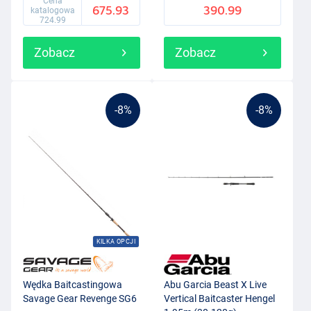
Cena
675.93
390.99
katalogowa
724.99
Zobacz
Zobacz
-8%
-8%
KILKA OPCJI
Wędka Baitcastingowa
Abu Garcia Beast X Live
Savage Gear Revenge SG6
Vertical Baitcaster Hengel