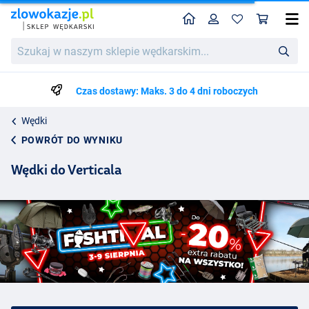
Home
Profil
Kos
Szukaj
w
naszym
sklepie
Czas dostawy: Maks. 3 do 4 dni roboczych
wędkarskim...
Wędki
POWRÓT DO WYNIKU
Wędki do Verticala