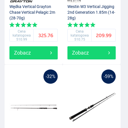
Wędka Vertical Grayton
Westin W3 Vertical Jigging
Chase Vertical Pelagic 2m
2nd Generation 1.85m (14-
(28-70g)
28g)
Cena
Cena
325.76
209.99
katalogowa
katalogowa
510.99
510.75
Zobacz
Zobacz
-32%
-59%