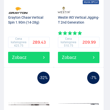
KILKA OPCJI
Grayton Chase Vertical
Westin W3 Vertical Jigging-
Spin 1.90m (14-28g)
T 2nd Generation
Cena
Cena
289.43
209.99
katalogowa
katalogowa
425.75
510.75
Zobacz
Zobacz
-32%
-7%