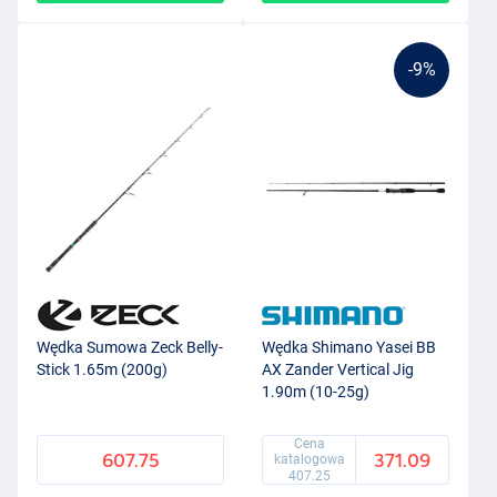
-9%
Wędka Sumowa Zeck Belly-
Wędka Shimano Yasei BB
Stick 1.65m (200g)
AX Zander Vertical Jig
1.90m (10-25g)
Cena
607.75
371.09
katalogowa
407.25