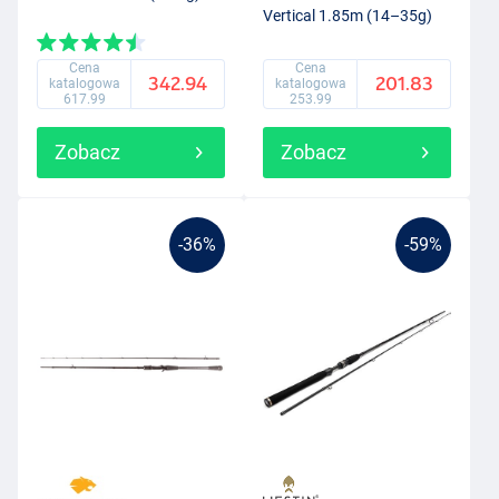
Vertical 1.85m (14–35g)
Cena
Cena
342.94
201.83
katalogowa
katalogowa
617.99
253.99
Zobacz
Zobacz
-36%
-59%