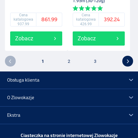
1.95m (30-120g)
Cena
Cena
861.99
392.24
katalogowa
katalogowa
937.99
426.99
Zobacz
Zobacz
1
2
3
Obsługa klienta
O Zlowokazje
Ekstra
Promocje
Ciasteczka na stronie internetowej Zlowokazje