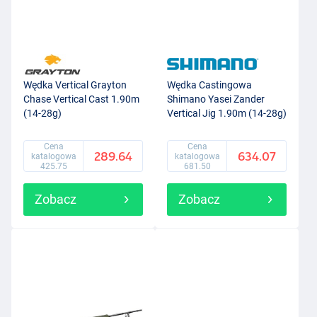
Wędka Vertical Grayton
Wędka Castingowa
Chase Vertical Cast 1.90m
Shimano Yasei Zander
(14-28g)
Vertical Jig 1.90m (14-28g)
(1+1)
Cena
Cena
289.64
634.07
katalogowa
katalogowa
425.75
681.50
Zobacz
Zobacz