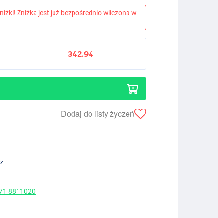
niżki! Zniżka jest już bezpośrednio wliczona w
342.94
Dodaj do listy życzeń
ez
 71 8811020