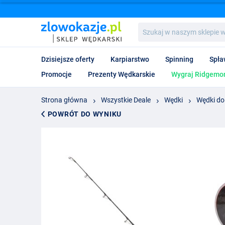
Szukaj
w
naszym
sklepie
Dzisiejsze oferty
Karpiarstwo
Spinning
Spła
wędkarskim...
Promocje
Prezenty Wędkarskie
Wygraj Ridgemon
Strona główna
Wszystkie Deale
Wędki
Wędki do 
POWRÓT DO WYNIKU