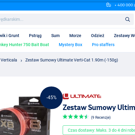
+ 400 000 
wik i Grunt
Pstrąg
Sum
Morze
Odzież
Zestawy W
key Hunter 750 Bait Boat
Mystery Box
Pro staffers
Verticala
Zestaw Sumowy Ultimate Verti-Cat 1.90m (-150g)
-45%
Zestaw Sumowy Ultima
(9 Recenzje)
Czas dostawy: Maks. 3 do 4 dni ro