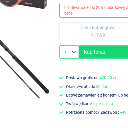
Fishtiwal sale! Do 20% dodatkowej z
cenę.
Cena katalogowa
617.99
Kup teraz
Dostawa gratis od
420.00 zl
Okres zwrotu do
50 dni
Łatwe zamawianie z kontem lub b
Twój wędkarski
specjalista
Potrzebna pomoc? Zadzwoń :
+48