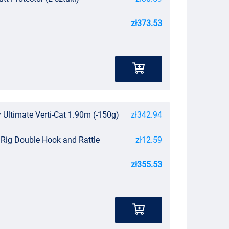
zł373.53
ltimate Verti-Cat 1.90m (-150g)
zł342.94
 Rig Double Hook and Rattle
zł12.59
zł355.53