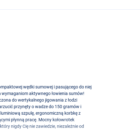
kompaktowej wędki sumowej i pasującego do niej
nym wymaganiom aktywnego łowienia sumów!
czona do wertykalnego jigowania z łodzi
arzucić przynęty o wadze do 150 gramów i
luminiową szpulę, ergonomiczną korbkę z
ącymi płynną pracę. Mocny kołowrotek
który nigdy Cię nie zawiedzie, niezależnie od