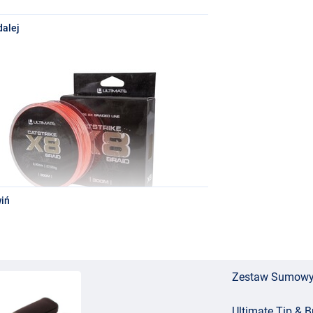
dalej
y
iń
0.35mm/250m
Zestaw Sumowy U
Ultimate Tip & Bu