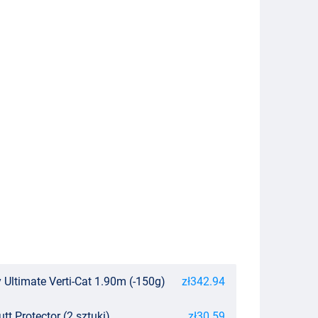
ltimate Verti-Cat 1.90m (-150g)
zł342.94
tt Protector (2 sztuki)
zł30.59