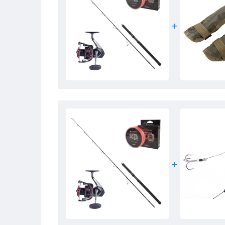
- Aluminiowa szpula longcast
- System natychmiastowej blokady obrotów wsteczn
- Mocny, wielotarczowy hamulec
- Uszczelniony przed brudem i wilgocią
Plecionka Sumowa Ultimate Catstrike X8 Braid
- Długość: 300 m
- Kolor: pink mist
- Plecionka PE 8X
- Brak rozciągliwości
- Super mocna
- Doskonała rejestracja brań
- Wysoka wytrzymałość na węzłach i odporność na śc
- Idealna do łowienia sumów