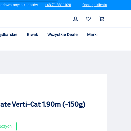
zadowolonych klientów
+48 71 8811020
Obsługa klienta
Szukaj
Profil
Koszyk
ędkarskie
Biwak
Wszystkie Deale
Marki
te Verti-Cat 1.90m (-150g)
boczych