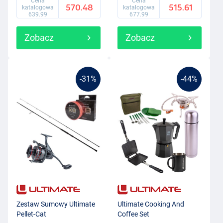
Cena
Cena
570.48
515.61
katalogowa
katalogowa
639.99
677.99
Zobacz
Zobacz
-31%
-44%
Zestaw Sumowy Ultimate
Ultimate Cooking And
Pellet-Cat
Coffee Set