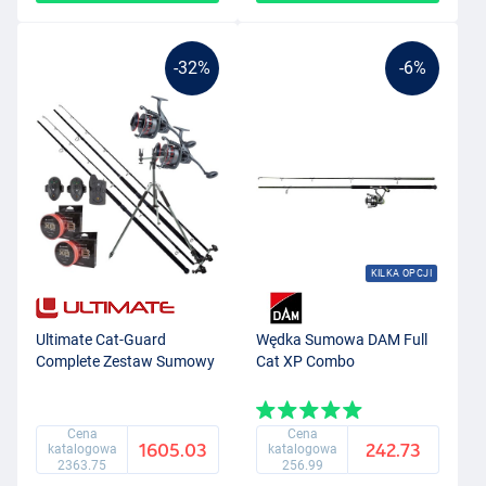
-32%
-6%
KILKA OPCJI
Ultimate Cat-Guard
Wędka Sumowa DAM Full
Complete Zestaw Sumowy
Cat XP Combo
Cena
Cena
1605.03
242.73
katalogowa
katalogowa
2363.75
256.99