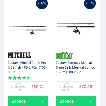
-16%
-11%
Zestaw Mitchell Catch Pro
Zestaw Sumowy Madcat
II Catfish / FD 2.70m (100-
Silure Belly Meerval Combo
300g)
1.70m (100-250g)
Cena
Cena
180.74
570.48
katalogowa
katalogowa
213.99
639.99
Zobacz
Zobacz