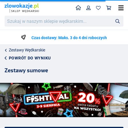
Home
Profil
Kos
Szukaj
w
naszym
sklepie
Czas dostawy: Maks. 3 do 4 dni roboczych
wędkarskim...
Zestawy Wędkarskie
POWRÓT DO WYNIKU
Zestawy sumowe