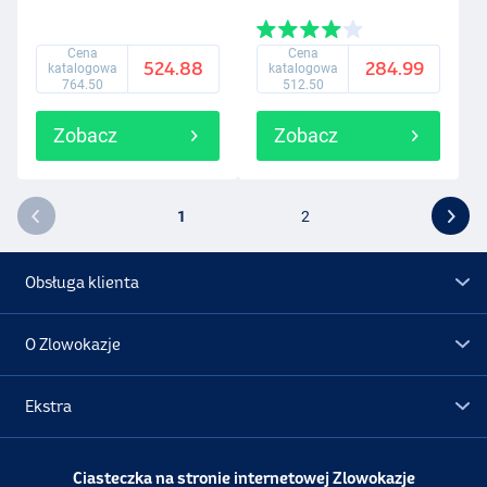
Cena
Cena
524.88
284.99
katalogowa
katalogowa
764.50
512.50
Zobacz
Zobacz
1
2
Obsługa klienta
O Zlowokazje
Ekstra
Promocje
Ciasteczka na stronie internetowej Zlowokazje