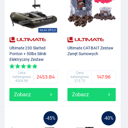
KILKA OPCJI
Ultimate 230 Slatted
Ultimate CAT-BAIT Zestaw
Ponton + 50lbs Silnik
Zanęt Sumowych
Elektryczny Zestaw
Cena
Cena
2453.84
147.96
katalogowa
katalogowa
4004.99
215.75
Zobacz
Zobacz
-45%
-40%