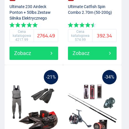
Ultimate 230 Airdeck
Ultimate Catfish Spin
Ponton + 50lbs Zestaw
Combo 2.70m (50-200g)
Silnika Elektrycznego
Cena
Cena
2764.49
392.34
katalogowa
katalogowa
4217.99
574.99
Zobacz
Zobacz
-21%
-34%