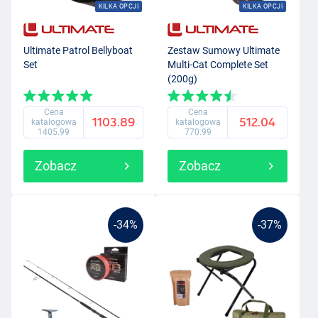
KILKA OPCJI
KILKA OPCJI
Ultimate Patrol Bellyboat
Zestaw Sumowy Ultimate
Set
Multi-Cat Complete Set
(200g)
Cena
Cena
1103.89
512.04
katalogowa
katalogowa
1405.99
770.99
Zobacz
Zobacz
-34%
-37%