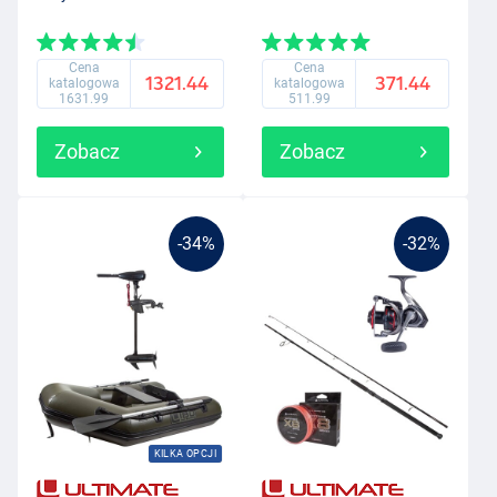
Cena
Cena
1321.44
371.44
katalogowa
katalogowa
1631.99
511.99
Zobacz
Zobacz
-34%
-32%
KILKA OPCJI