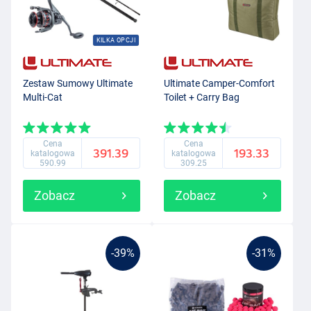
KILKA OPCJI
Zestaw Sumowy Ultimate
Ultimate Camper-Comfort
Multi-Cat
Toilet + Carry Bag
Cena
Cena
391.39
193.33
katalogowa
katalogowa
590.99
309.25
Zobacz
Zobacz
-39%
-31%