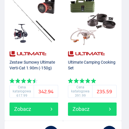
Zestaw Sumowy Ultimate
Ultimate Camping Cooking
Verti-Cat 1.90m (-150g)
Set
Cena
Cena
342.94
235.59
katalogowa
katalogowa
617.99
391.99
Zobacz
Zobacz