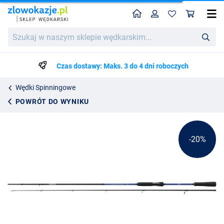
Home
Profil
Kos
Wędka Spinningowa Daiwa Triforce Pike (30-70g)
Cena katalogowa
Szukaj
247.00
w
308.75
naszym
sklepie
Czas dostawy: Maks. 3 do 4 dni roboczych
wędkarskim...
Wędki Spinningowe
POWRÓT DO WYNIKU
-20%