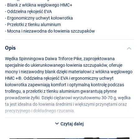
- Blank z włókna węglowego HMC+
- Oddzielna rękojeść
EVA
- Ergonomiczny uchwyt kołowrotka
- Przelotki z tlenku aluminium
- Mocna i niezawodna do łowienia szczupaków
Opis
Wędka Spinningowa Daiwa Triforce Pike, zaprojektowana
specjalnie do ukierunkowanego łowienia szczupaków, oferuje
mocny i niezawodny blank dzięki materiałowi z włókna węglowego
HMC
+®. Oddzielna rękojeść
EVA
i ergonomiczny uchwyt
kołowrotka zapewniają komfort i optymalną kontrolę podczas
trollingu, a przelotki z tlenku aluminium gwarantują płynne
prowadzenie żyłki. Dzięki ciężarowi wyrzutowemu 30-70 g, wędka
ta jest idealna do łowienia średnimi i większymi przynętami oraz
precyzyjnego i dokładnego rzucania.
Dostępna w kilku długościach:
Czytaj dalej
Daiwa Triforce Pike 2.40m 30-70g