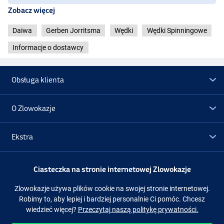
Zobacz więcej
Daiwa
Gerben Jorritsma
Wędki
Wędki Spinningowe
Informacje o dostawcy
Obsługa klienta
O Zlowokazje
Ekstra
Promocje
Ciasteczka na stronie internetowej Zlowokazje
Zlowokazje używa plików cookie na swojej stronie internetowej.
Obserwuj nas
Facebook
Instagram
Robimy to, aby lepiej i bardziej personalnie Ci pomóc. Chcesz
wiedzieć więcej?
Przeczytaj naszą politykę prywatności.