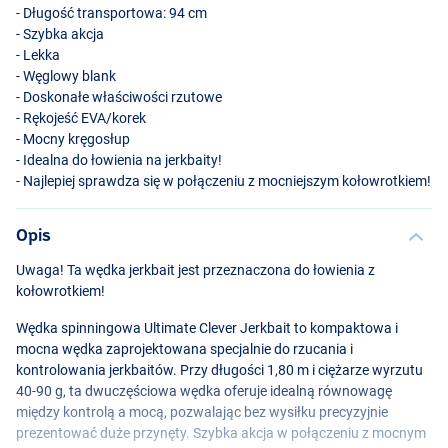
- Długość transportowa: 94 cm
- Szybka akcja
- Lekka
- Węglowy blank
- Doskonałe właściwości rzutowe
- Rękojeść
EVA
/korek
- Mocny kręgosłup
- Idealna do łowienia na jerkbaity!
- Najlepiej sprawdza się w połączeniu z mocniejszym kołowrotkiem!
Opis
Uwaga! Ta wędka jerkbait jest przeznaczona do łowienia z
kołowrotkiem!
Wędka spinningowa Ultimate Clever Jerkbait to kompaktowa i
mocna wędka zaprojektowana specjalnie do rzucania i
kontrolowania jerkbaitów. Przy długości 1,80 m i ciężarze wyrzutu
40-90 g, ta dwuczęściowa wędka oferuje idealną równowagę
między kontrolą a mocą, pozwalając bez wysiłku precyzyjnie
prezentować duże przynęty. Szybka akcja w połączeniu z mocnym