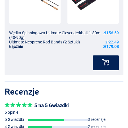
Wędka Spinningowa Ultimate Clever Jerkbait 1.80m
zł156.59
(40-90g)
Ultimate Neoprene Rod Bands (2 Sztuki)
zł22.49
Łącznie
zł179.08
Recenzje
5 na 5 Gwiazdki
5 opinie
5 Gwiazdki
3 recenzje
4 Gwiazdki
2 recenzje