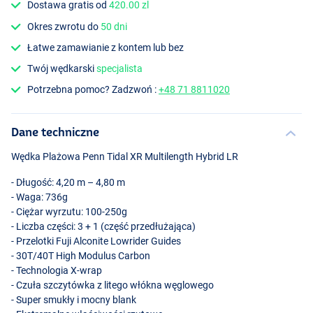
Dostawa gratis od
420.00 zl
Okres zwrotu do
50 dni
Łatwe zamawianie z kontem lub bez
Twój wędkarski
specjalista
Potrzebna pomoc? Zadzwoń :
+48 71 8811020
Dane techniczne
Wędka Plażowa Penn Tidal XR Multilength Hybrid LR
- Długość: 4,20 m – 4,80 m
- Waga: 736g
- Ciężar wyrzutu: 100-250g
- Liczba części: 3 + 1 (część przedłużająca)
- Przelotki Fuji Alconite Lowrider Guides
- 30T/40T High Modulus Carbon
- Technologia X-wrap
- Czuła szczytówka z litego włókna węglowego
- Super smukły i mocny blank