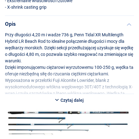
- Ekstremalne właściwości rzutowe
- X-shrink casting grip
Opis
Przy długości 4,20 m i wadze 736 g, Penn Tidal XR Multilength
Hybrid LR Beach Rod to idealne połączenie długości i mocy dla
wędkarzy morskich. Dzięki sekcji przedłużającej uzyskuje się wędkę
o długości 4,80 m, co pozwala szybko reagować na zmieniające się
warunki.
Dzięki imponującemu ciężarowi wyrzutowemu 100-250 g, wędka ta
oferuje niezbędną siłę do rzucania ciężkimi ciężarkami.
Wyposażona w przelotki Fuji Alconite Lowrider, blank z
wysokomodułowego włókna węglowego 30T/40T z technologią X-
wrap i czułą szczytówkę z litego włókna węglowego. Wędka ta
zapewnia ekstremalne właściwości rzutowe i dokładną rejestrację
Czytaj dalej
brań. Rękojeść X-shrink zapewnia wygodny i pewny chwyt, dzięki
czemu wędka ta jest niezbędnym narzędziem dla wymagających
wędkarzy morskich.