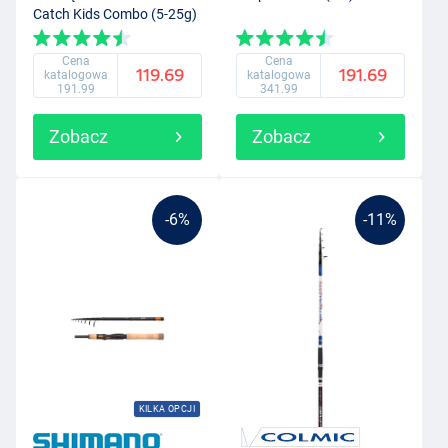
Catch Kids Combo (5-25g)
Cena
Cena
119.69
191.69
katalogowa
katalogowa
191.99
341.99
Zobacz
Zobacz
-6%
-11%
KILKA OPCJI