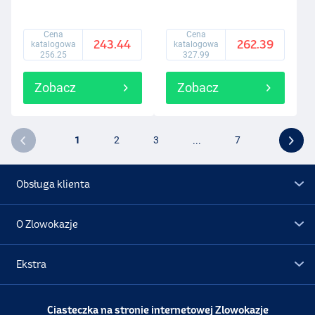
Cena
Cena
243.44
262.39
katalogowa
katalogowa
256.25
327.99
Zobacz
Zobacz
1
2
3
...
7
Obsługa klienta
O Zlowokazje
Ekstra
Promocje
Ciasteczka na stronie internetowej Zlowokazje