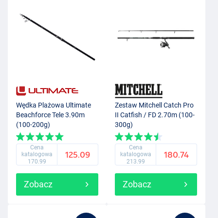
Wędka Plażowa Ultimate
Zestaw Mitchell Catch Pro
Beachforce Tele 3.90m
II Catfish / FD 2.70m (100-
(100-200g)
300g)
Cena
Cena
125.09
180.74
katalogowa
katalogowa
170.99
213.99
Zobacz
Zobacz