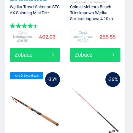
Wędka Travel Shimano STC
Colmic Meteora Beach
AX Spinning Mini Tele
Teleskopowa Wędka
Surfcastingowa 4,10 m
(30–100 g)
Cena
Cena
402.03
266.85
katalogowa
katalogowa
426.50
299.99
Zobacz
Zobacz
Wybór Zlowokazje
-36%
-36%