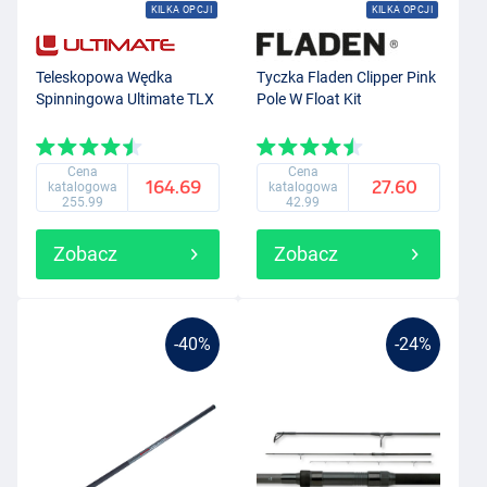
KILKA OPCJI
KILKA OPCJI
Teleskopowa Wędka
Tyczka Fladen Clipper Pink
Spinningowa Ultimate TLX
Pole W Float Kit
Cena
Cena
164.69
27.60
katalogowa
katalogowa
255.99
42.99
Zobacz
Zobacz
-40%
-24%