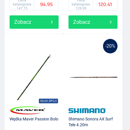
Cena
Cena
94.95
120.41
katalogowa
katalogowa
147.75
128.99
Zobacz
Zobacz
-20%
KILKA OPCJI
Wędka Maver Passion Bolo
Shimano Sonora AX Surf
Tele 4.20m