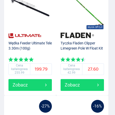
KILKA OPCJI
Wędka Feeder Ultimate Tele
Tyczka Fladen Clipper
3.30m (100g)
Limegreen Pole W Float Kit
Cena
Cena
199.79
27.60
katalogowa
katalogowa
255.99
42.99
Zobacz
Zobacz
-27%
-16%