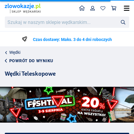
Home
Profil
Kos
Szukaj
w
naszym
sklepie
Czas dostawy: Maks. 3 do 4 dni roboczych
wędkarskim...
Wędki
POWRÓT DO WYNIKU
Wędki Teleskopowe