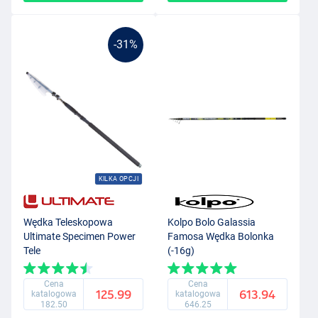
-31%
KILKA OPCJI
Wędka Teleskopowa
Kolpo Bolo Galassia
Ultimate Specimen Power
Famosa Wędka Bolonka
Tele
(-16g)
Cena
Cena
125.99
613.94
katalogowa
katalogowa
182.50
646.25