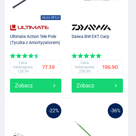
KILKA OPCJI
Ultimate Action Tele Pole
Daiwa BW EXT Carp
(Tyczka z Amortyzatorem)
Cena
Cena
77.39
196.90
katalogowa
katalogowa
128.99
258.99
Zobacz
Zobacz
-22%
-36%