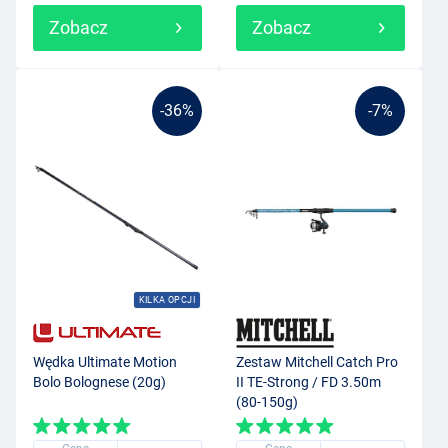
Zobacz
Zobacz
-36%
-7%
KILKA OPCJI
Wędka Ultimate Motion
Zestaw Mitchell Catch Pro
Bolo Bolognese (20g)
II TE-Strong / FD 3.50m
(80-150g)