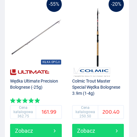
-55%
-20%
KILKA OPCJI
Wędka Ultimate Precision
Colmic Trout Master
Bolognese (-25g)
Special Wędka Bolognese
3.9m (1-4g)
Cena
Cena
161.99
200.40
katalogowa
katalogowa
362.75
250.50
Zobacz
Zobacz