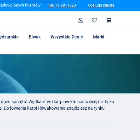
zadowolonych klientów
+48 71 8811020
Obsługa klienta
Szukaj
Profil
Koszyk
ędkarskie
Biwak
Wszystkie Deale
Marki
dużo sprzętu! Wędkarstwo karpiowe to coś więcej niż tylko
 Do łowienia karpi i biwakowania znajdziesz na rynku