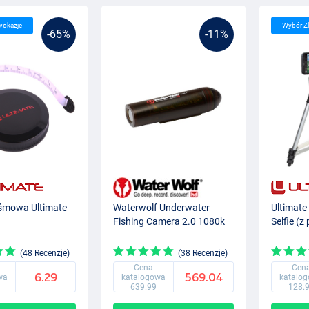
wokazje
Wybór Z
-65%
-11%
śmowa Ultimate
Waterwolf Underwater
Ultimate
Fishing Camera 2.0 1080k
Selfie (z
(48 Recenzje)
(38 Recenzje)
Cena
Cen
6.29
569.04
wa
katalogowa
katalo
639.99
128.