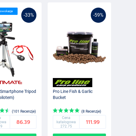
lowokazje
-33%
-59%
 Smartphone Tripod
Pro Line Fish & Garlic
 pilotem)
Bucket
(101 Recenzje)
(8 Recenzje)
a
Cena
86.39
111.99
gowa
katalogowa
99
272.75