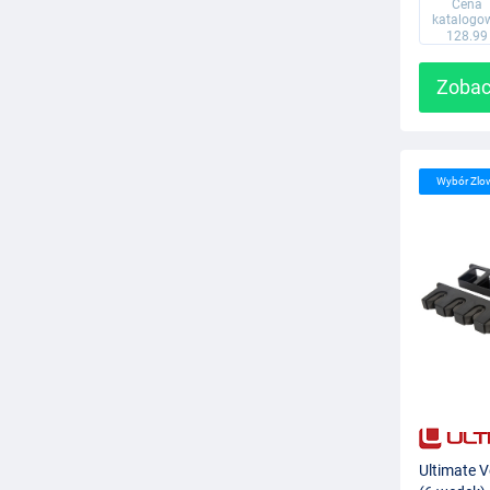
Cena
katalogo
128.99
Zobac
Wybór Zlo
Ultimate V