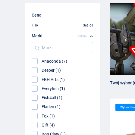
Karpiarz zabiera na łowisko sporo sprzętu. Każdy karpiarz
kuchenne, oświetlenie namiotu lub ładny kombinezon wędkar
Cena
o prezencie wędkarskim!
4.49
569.04
Marki
Resetuj
Marki
Anaconda (7)
Deeper (1)
EBH Arts (1)
Twój wybór (
Everyfish (1)
Fish4all (1)
Fladen (1)
Wybór Zlo
Fox (1)
Gift (4)
Iron Claw (1)