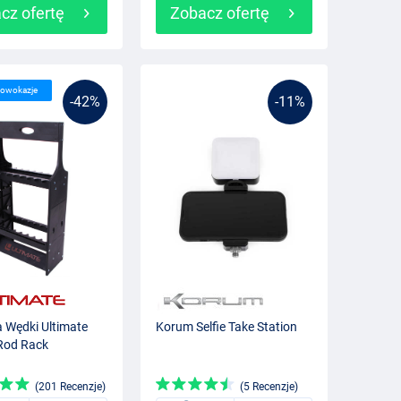
cz ofertę
Zobacz ofertę
lowokazje
-42%
-11%
a Wędki Ultimate
Korum Selfie Take Station
Rod Rack
(201 Recenzje)
(5 Recenzje)