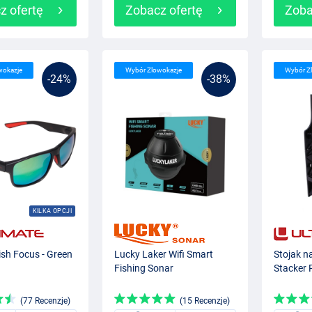
z ofertę
Zobacz ofertę
Zoba
wokazje
Wybór Zlowokazje
Wybór Z
-24%
-38%
KILKA OPCJI
ish Focus - Green
Lucky Laker Wifi Smart
Stojak n
Fishing Sonar
Stacker 
(77 Recenzje)
(15 Recenzje)