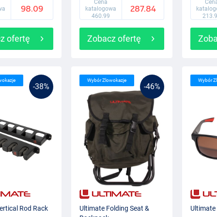
Cena
Cen
98.09
287.84
wa
katalogowa
katalo
460.99
213.
z ofertę
Zobacz ofertę
Zoba
wokazje
Wybór Zlowokazje
Wybór Z
-38%
-46%
ertical Rod Rack
Ultimate Folding Seat &
Ultimate