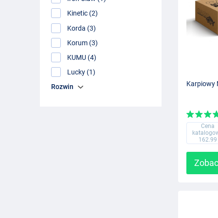
Kinetic (2)
Korda (3)
Korum (3)
KUMU (4)
Lucky (1)
Karpiowy 
Rozwin
Cena
katalogo
162.99
Zobac