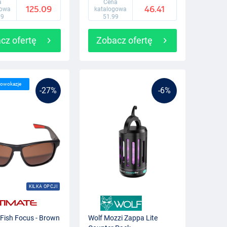
a
Cena
125.09
46.41
gowa
katalogowa
99
51.99
cz ofertę
Zobacz ofertę
lowokazje
-27%
-6%
KILKA OPCJI
 Fish Focus - Brown
Wolf Mozzi Zappa Lite