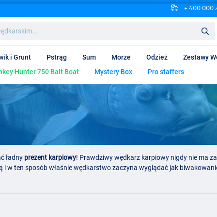
+ 400 000 
wik i Grunt
Pstrąg
Sum
Morze
Odzież
Zestawy W
key Hunter 750 Bait Boat
Mystery Box
Pro staffers
ać ładny
prezent karpiowy
! Prawdziwy wędkarz karpiowy nigdy nie ma za 
ą i w ten sposób właśnie wędkarstwo zaczyna wyglądać jak biwakowanie.