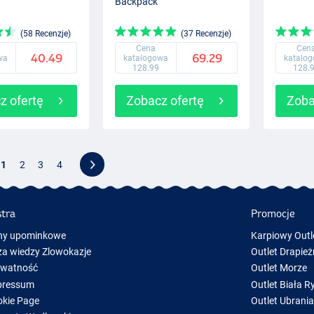
Backpack
(58 Recenzje)
(37 Recenzje)
Cena
Cen
40.49
69.29
wa
katalogowa
katalo
128.99
128.
z ofertę
Zobacz ofertę
Zoba
1
2
3
4
stra
Promocje
ny upominkowe
Karpiowy Outl
a wiedzy Zlowokazje
Outlet Drapież
ywatność
Outlet Morze
pressum
Outlet Biała R
kie Page
Outlet Ubrani