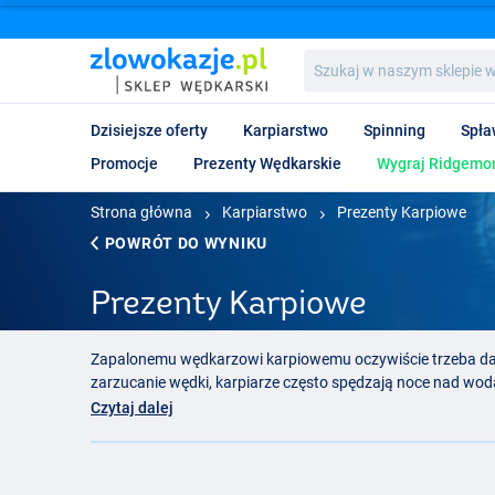
Szukaj
w
naszym
sklepie
Dzisiejsze oferty
Karpiarstwo
Spinning
Spła
wędkarskim...
Promocje
Prezenty Wędkarskie
Wygraj Ridgemon
Strona główna
Karpiarstwo
Prezenty Karpiowe
POWRÓT DO WYNIKU
Prezenty Karpiowe
Zapalonemu wędkarzowi karpiowemu oczywiście trzeba d
zarzucanie wędki, karpiarze często spędzają noce nad wod
wiele przydatnych akcesoriów i gadżetów.
Czytaj dalej
Gadżety karpiowe