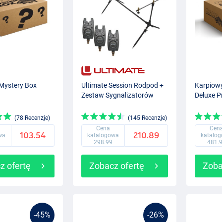
Mystery Box
Ultimate Session Rodpod +
Karpiow
Zestaw Sygnalizatorów
Deluxe 
(78 Recenzje)
(145 Recenzje)
Cena
Cen
103.54
210.89
wa
katalogowa
katalo
298.99
481.
z ofertę
Zobacz ofertę
Zoba
-45%
-26%