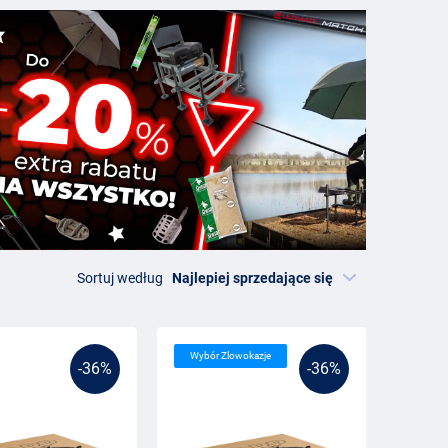
rpiowe to na przykład takie produkty jak przybory
dzień ojca, Boże Narodzenie czy św. Mikołaja? Pomyśl więc
Sortuj według
Wybór Zlowokazje
-36%
-36%