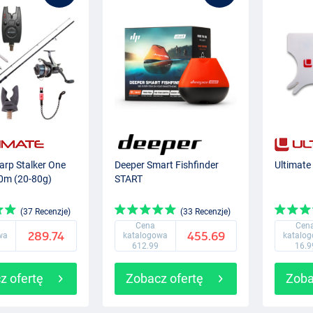
arp Stalker One
Deeper Smart Fishfinder
Ultimate
,0m (20-80g)
START
(37 Recenzje)
(33 Recenzje)
Cena
Cen
289.74
455.69
wa
katalogowa
katalo
612.99
16.9
z ofertę
Zobacz ofertę
Zoba