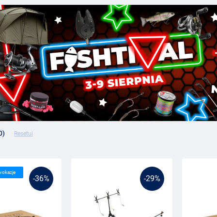
 chce biwakować w jak najbardziej komfortowy sposób. Dobre prezenty ka
ski. Więc szukasz dla niego miłego prezentu, na przykład na urodziny, 
0)
Resetuj
wokazje
-36%
-29%