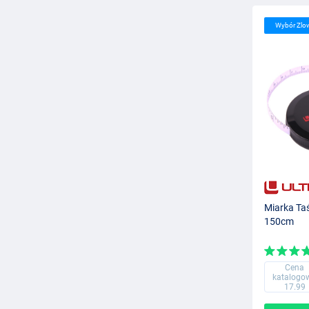
Wybór Zlo
Miarka Ta
150cm
Cena
katalogo
17.99