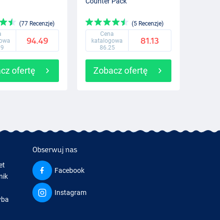
Counter Pack
(77 Recenzje)
(5 Recenzje)
a
Cena
94.49
81.13
gowa
katalogowa
99
86.25
cz ofertę
Zobacz ofertę
Obserwuj nas
et
Facebook
nik
Instagram
yba
a