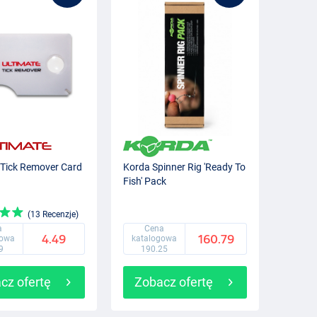
 Tick Remover Card
Korda Spinner Rig 'Ready To
Fish' Pack
(13 Recenzje)
a
Cena
4.49
160.79
gowa
katalogowa
9
190.25
cz ofertę
Zobacz ofertę