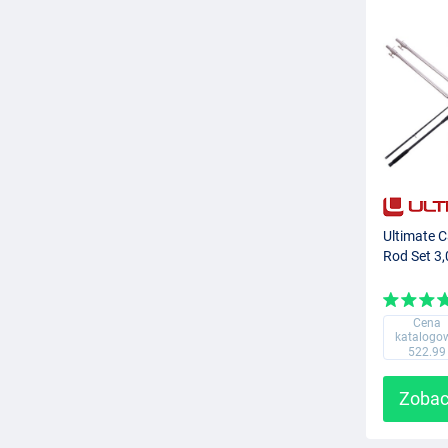
Ultimate C
Rod Set 3
Cena
katalogo
522.99
Zobac