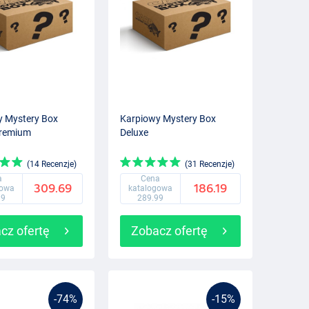
y Mystery Box
Karpiowy Mystery Box
Premium
Deluxe
(14 Recenzje)
(31 Recenzje)
a
Cena
309.69
186.19
gowa
katalogowa
99
289.99
cz ofertę
Zobacz ofertę
-74%
-15%