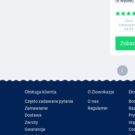
(6 wędek)
Cena
katalogo
64.99
Zobac
Obsługa klienta
O Zlowokazje
Ek
Często zadawane pytania
O nas
Bo
Zamawianie
Regulamin
Baz
Dostawa
Pr
Zwroty
Im
Gwarancja
Coo