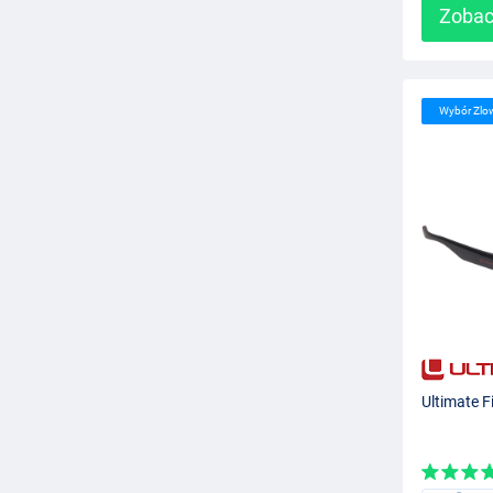
Zobac
Wybór Zlo
Ultimate F