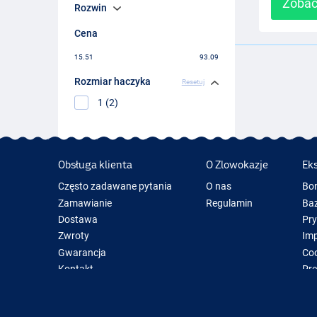
Zobac
Rozwin
Cena
15.51
93.09
Rozmiar haczyka
Resetuj
1 (2)
Obsługa klienta
O Zlowokazje
Ek
Często zadawane pytania
O nas
Bo
Zamawianie
Regulamin
Baz
Dostawa
Pr
Zwroty
Im
Gwarancja
Coo
Kontakt
Pre
Now
Spr