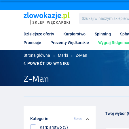
Szukaj
w
naszym
sklepie
Dzisiejsze oferty
Karpiarstwo
Spinning
Spła
wędkarskim...
Promocje
Prezenty Wędkarskie
Wygraj Ridgemon
Strona główna
Marki
Z-Man
POWRÓT DO WYNIKU
Z-Man
Twój wybór (
Kategorie
Resetuj
Karpiarstwo (3)