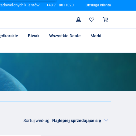
zadowolonych klientów
+48 71 8811020
Obsługa klienta
Szukaj
Profil
Koszyk
ędkarskie
Biwak
Wszystkie Deale
Marki
Sortuj według