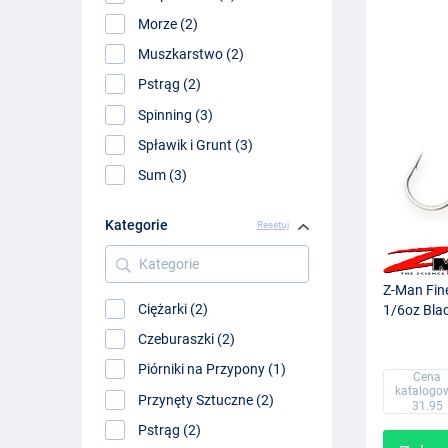
Morze (2)
Muszkarstwo (2)
Pstrąg (2)
Spinning (3)
Spławik i Grunt (3)
Sum (3)
Kategorie
Resetuj
Kategorie
Z-Man Fin
Ciężarki (2)
1/6oz Blac
Czeburaszki (2)
Piórniki na Przypony (1)
Cena
katalogo
Przynęty Sztuczne (2)
31.95
Pstrąg (2)