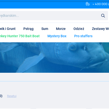
+ 400 000 
wik i Grunt
Pstrąg
Sum
Morze
Odzież
Zestawy W
key Hunter 750 Bait Boat
Mystery Box
Pro staffers
0)
Resetuj