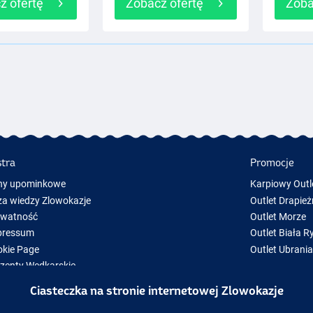
z ofertę
Zobacz ofertę
Zoba
stra
Promocje
ny upominkowe
Karpiowy Outl
a wiedzy Zlowokazje
Outlet Drapież
ywatność
Outlet Morze
pressum
Outlet Biała R
kie Page
Outlet Ubrani
zenty Wędkarskie
y Sprzęt Wędkarski
Ciasteczka na stronie internetowej Zlowokazje
zęt wędkarski chwilowo niedostępny w magazynie