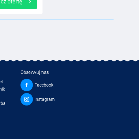
cz ofertę
Obserwuj nas
et
Facebook
nik
Instagram
yba
a