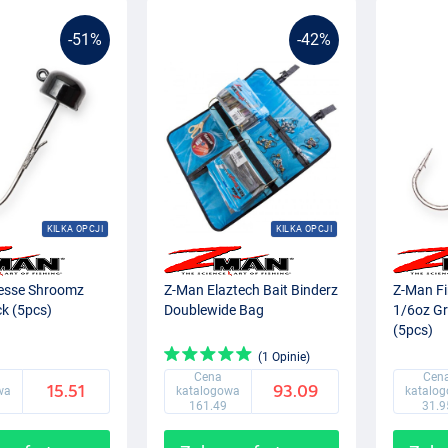
-51%
-42%
KILKA OPCJI
KILKA OPCJI
esse Shroomz
Z-Man Elaztech Bait Binderz
Z-Man F
k (5pcs)
Doublewide Bag
1/6oz G
(5pcs)
(1 Opinie)
Cena
Cen
15.51
93.09
wa
katalogowa
katalo
161.49
31.9