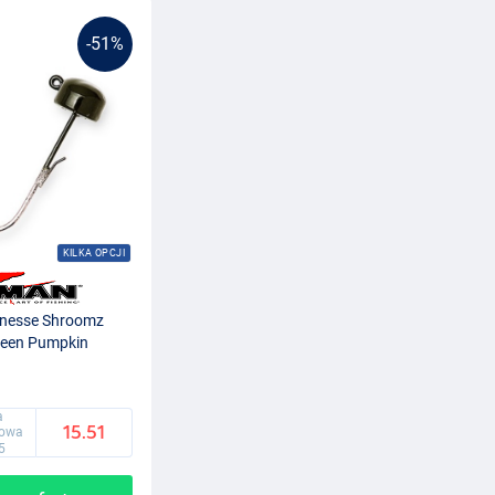
-51%
KILKA OPCJI
inesse Shroomz
reen Pumpkin
a
15.51
gowa
5