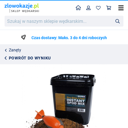
Home
Profil
Kos
CC Moore Pro-Stim Liver Spod Mix Bucket (2.5kg)
Szukaj
98.99
w
naszym
sklepie
Czas dostawy: Maks. 3 do 4 dni roboczych
wędkarskim...
Zanęty
POWRÓT DO WYNIKU