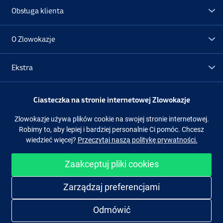
Obsługa klienta
O Zlowokazje
Ekstra
Promocje
Ciasteczka na stronie internetowej Zlowokazje
Zlowokazje używa plików cookie na swojej stronie internetowej.
Obserwuj nas
Facebook
Instagram
Robimy to, aby lepiej i bardziej personalnie Ci pomóc. Chcesz
wiedzieć więcej?
Przeczytaj naszą politykę prywatności.
Zaakceptuj pliki cookies
Łatwe i bezpieczne zakupy
Zarządzaj preferencjami
Odmówić