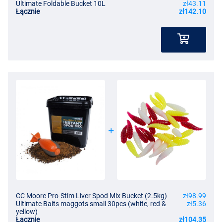
Ultimate Foldable Bucket 10L
zł43.11
Łącznie
zł142.10
CC Moore Pro-Stim Liver Spod Mix Bucket (2.5kg)
zł98.99
Ultimate Baits maggots small 30pcs (white, red &
zł5.36
yellow)
Łącznie
zł104.35