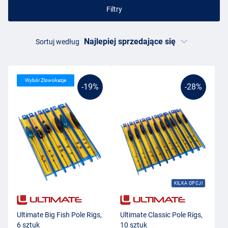
Filtry
Sortuj według
Wybór Zlowokazje
-19%
-28%
KILKA OPCJI
Ultimate Big Fish Pole Rigs,
Ultimate Classic Pole Rigs,
6 sztuk
10 sztuk