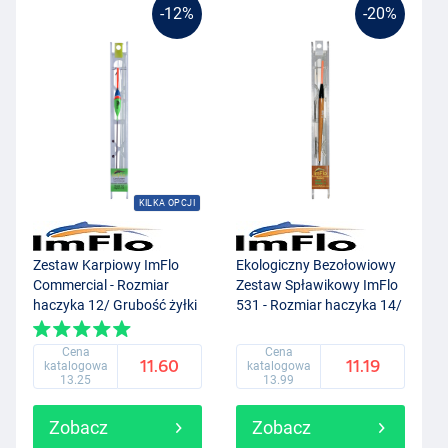
-12%
-20%
KILKA OPCJI
Zestaw Karpiowy ImFlo
Ekologiczny Bezołowiowy
Commercial - Rozmiar
Zestaw Spławikowy ImFlo
haczyka 12/ Grubość żyłki
531 - Rozmiar haczyka 14/
0.18mm
Grubość żyłki 0.14mm
(1.0g)
Cena
Cena
11.60
11.19
katalogowa
katalogowa
13.25
13.99
Zobacz
Zobacz