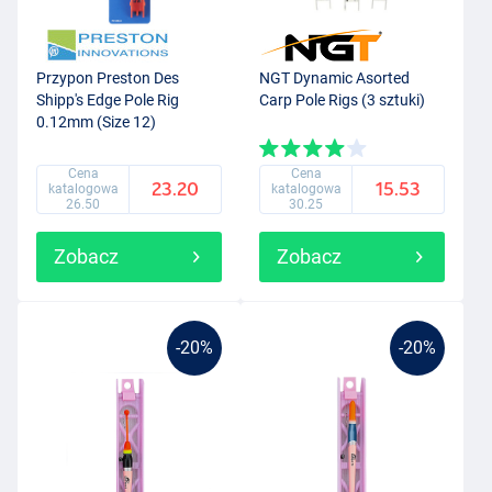
Przypon Preston Des
NGT Dynamic Asorted
Shipp's Edge Pole Rig
Carp Pole Rigs (3 sztuki)
0.12mm (Size 12)
Cena
Cena
23.20
15.53
katalogowa
katalogowa
26.50
30.25
Zobacz
Zobacz
-20%
-20%