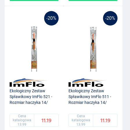
-20%
-20%
Ekologiczny Zestaw
Ekologiczny Zestaw
Spławikowy ImFlo 521 -
Spławikowy ImFlo 511 -
Rozmiar haczyka 14/
Rozmiar haczyka 14/
Grubość żyłki 0.14mm
Grubość żyłki 0.14mm
(0.75g)
(0.5g)
Cena
Cena
11.19
11.19
katalogowa
katalogowa
13.99
13.99