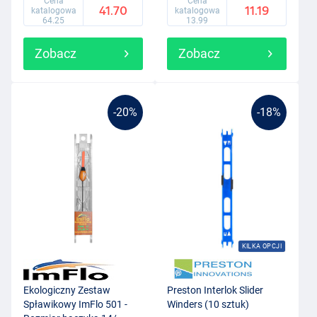
Cena
Cena
41.70
11.19
katalogowa
katalogowa
64.25
13.99
Zobacz
Zobacz
-20%
-18%
KILKA OPCJI
Ekologiczny Zestaw
Preston Interlok Slider
Spławikowy ImFlo 501 -
Winders (10 sztuk)