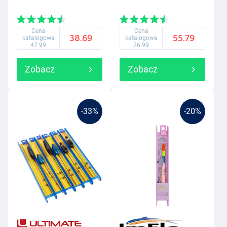
Cena
Cena
38.69
55.79
katalogowa
katalogowa
47.99
76.99
Zobacz
Zobacz
-33%
-20%