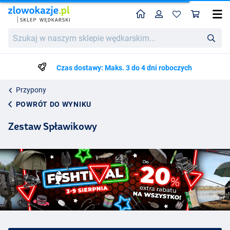
Home
Profil
Kos
Szukaj
w
naszym
sklepie
Czas dostawy: Maks. 3 do 4 dni roboczych
wędkarskim...
Przypony
POWRÓT DO WYNIKU
Zestaw Spławikowy