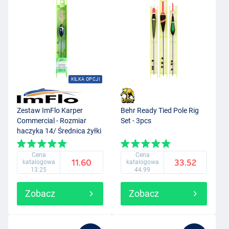
KILKA OPCJI
Zestaw ImFlo Karper
Behr Ready Tied Pole Rig
Commercial - Rozmiar
Set - 3pcs
haczyka 14/ Średnica żyłki
0.18mm
Cena
Cena
11.60
33.52
katalogowa
katalogowa
13.25
44.99
Zobacz
Zobacz