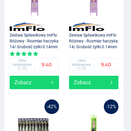
Zestaw Spławikowy ImFlo
Zestaw Spławikowy ImFlo
Różowy - Rozmiar haczyka
Różowy - Rozmiar haczyka
14/ Grubość żyłki 0.14mm
14/ Grubość żyłki 0.14mm
(0.5g)
(0.75g)
Cena
Cena
9.40
9.40
katalogowa
katalogowa
11.75
11.75
Zobacz
Zobacz
-42%
-12%