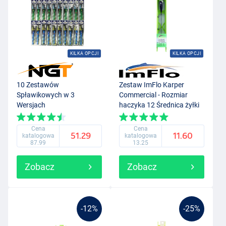
KILKA OPCJI
KILKA OPCJI
10 Zestawów
Zestaw ImFlo Karper
Spławikowych w 3
Commercial - Rozmiar
Wersjach
haczyka 12 Średnica żyłki
0.18mm
Cena
Cena
51.29
11.60
katalogowa
katalogowa
87.99
13.25
Zobacz
Zobacz
-12%
-25%