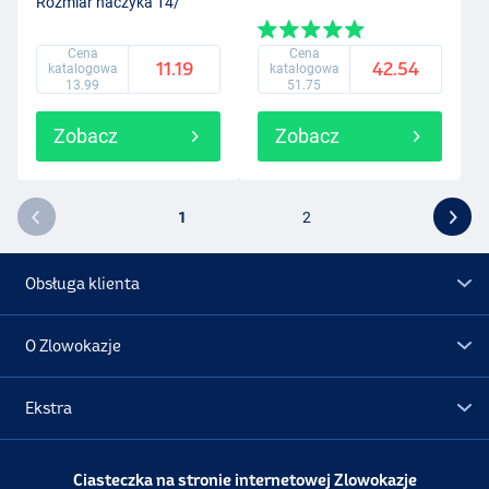
Rozmiar haczyka 14/
Grubość żyłki 0.14mm
(0.3g)
Cena
Cena
11.19
42.54
katalogowa
katalogowa
13.99
51.75
Zobacz
Zobacz
1
2
Obsługa klienta
O Zlowokazje
Ekstra
Promocje
Ciasteczka na stronie internetowej Zlowokazje