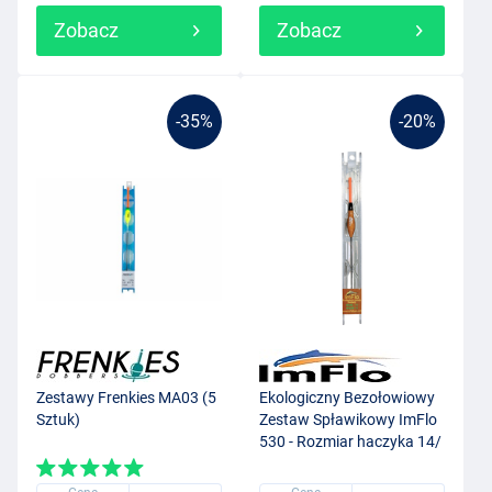
Zobacz
Zobacz
-35%
-20%
Zestawy Frenkies MA03 (5
Ekologiczny Bezołowiowy
Sztuk)
Zestaw Spławikowy ImFlo
530 - Rozmiar haczyka 14/
Grubość żyłki 0.14mm
(0.75g)