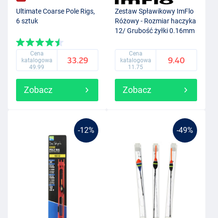
Ultimate Coarse Pole Rigs,
Zestaw Spławikowy ImFlo
6 sztuk
Różowy - Rozmiar haczyka
12/ Grubość żyłki 0.16mm
(0.75g)
Cena
Cena
33.29
9.40
katalogowa
katalogowa
49.99
11.75
Zobacz
Zobacz
-12%
-49%